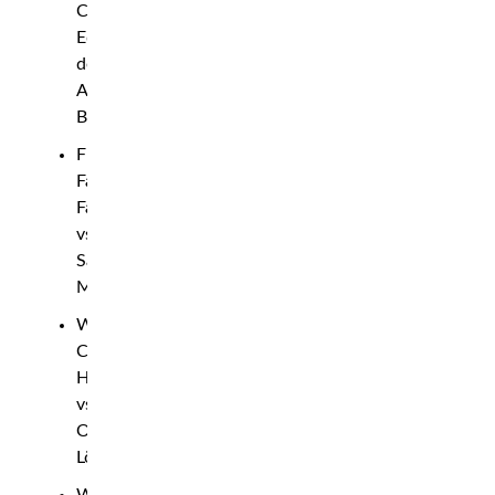
Carlos
Eduardo
de
Azevedo
Barboza
Flugvikt:
Fadi
Farag
vs.
Sayed
Mosawi
Weltervikt:
Christian
Hansen
vs.
Oscar
Löfgren
Weltervikt: