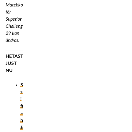
Matchkortet
för
Superior
Challenge
29 kan
ändras.
HETAST
JUST
NU
Sjukaste
smeknamnen
i
fightvärlden
–
här
är