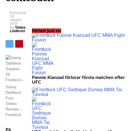
Publicerat
29
oktober
2025
By
Tobias
Hetast just nu
Lindkvist
Pannie Kianzad förlorar första matchen efter
UFC
Sanny
Dahlbeck.
Foto:
Stefan
Romare –
Frontkick
På