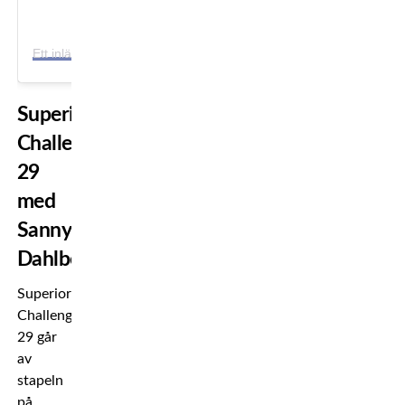
E
tt inlägg delat av FRONTKICK.ONLINE 📲 (@frontkick.online)
Superior
Challenge
29
med
Sanny
Dahlbeck
Superior
Challenge
29 går
av
stapeln
på