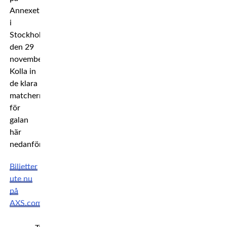
Annexet
i
Stockholm
den 29
november.
Kolla in
de klara
matcherna
för
galan
här
nedanför!*
Biljetter
ute nu
på
AXS.com!