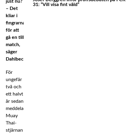
just nu?
31: ”Vill visa fint våld”
– Det
kliar i
fingrarna
för att
gå en till
match,
säger
Dahlbeck.
För
ungefär
två och
ett halvt
år sedan
meddelade
Muay
Thai-
stjärnan