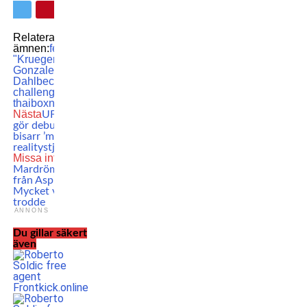
Relaterade
ämnen:
featured
Freddy
"Krueger" Castro
Gonzalez
MMA
Sanny
Dahlbeck
Superior
challenge 29
Svensk
thaiboxning
Nästa
UFC-mästaren
gör debut i Misfits –
bisarr ’mismatch’ mot
realitystjärna!
Missa inte
Mardrömsrapporten
från Aspinalls team:
Mycket värre än vi
trodde
ANNONS
Du gillar säkert
även