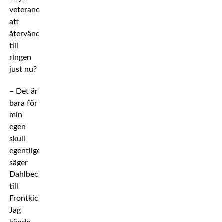
veteranen
att
återvända
till
ringen
just nu?
– Det är
bara för
min
egen
skull
egentligen,
säger
Dahlbeck
till
Frontkick.
Jag