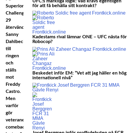
UFC:s märkliga logik: Vad krävs egentligen
för att få behålla sitt kontrakt?
Superior
Challenge
29
återvänder
Sanny
Kadestams rival lämnar ONE – UFC nästa för
Dahlbeck
Robocop?
till
ringen
och
ställs
Beskedet inför EM: ”Vet att jag håller en hög
mot
internationell nivå”
Freddy
Castro.
Men
varför
gör
veteranen
comeback
Josef Berggren inför proffsdebuten på FCR