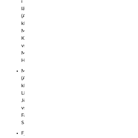
i
lättvikt
(A-
klass):
Martin
Karlsson
vs.
Manne
Hampusson
Mellanvikt
(A-
klass):
Linus
Jönsson
vs.
Fawad
Safari
Fjädervikt