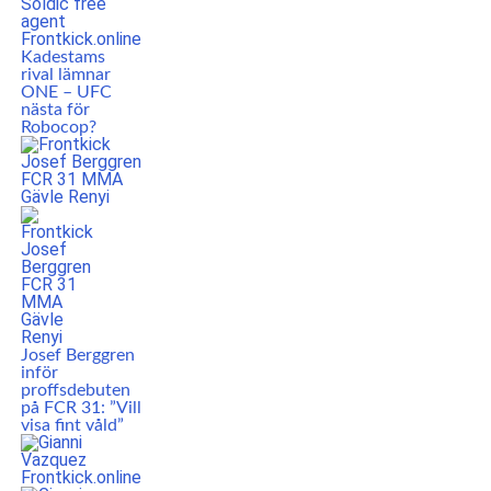
Kadestams
rival lämnar
ONE – UFC
nästa för
Robocop?
Josef Berggren
inför
proffsdebuten
på FCR 31: ”Vill
visa fint våld”