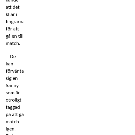
kände
att det
kliar i
fingrarna
för att
gå en till
match.
– De
kan
förvänta
sig en
Sanny
som är
otroligt
taggad
på att gå
match
igen.