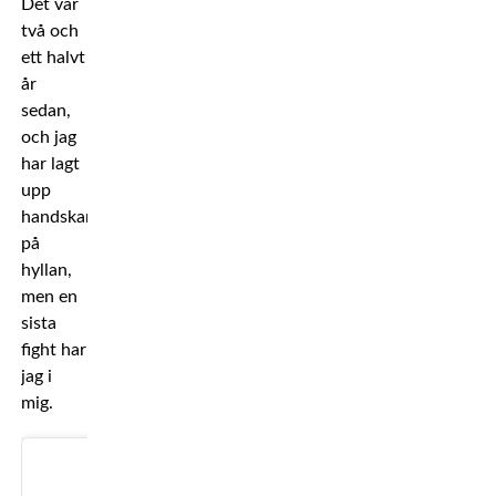
Det var
två och
ett halvt
år
sedan,
och jag
har lagt
upp
handskarna
på
hyllan,
men en
sista
fight har
jag i
mig.