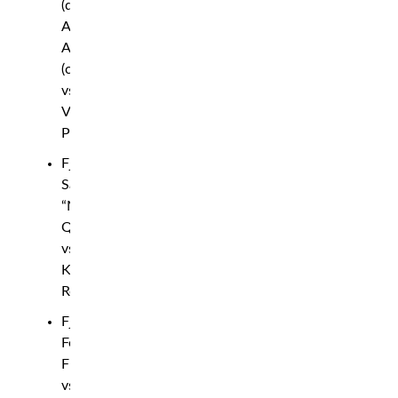
(damer):
Aitana
Alvarez
(c)
vs.
Viviane
Pereira
Fjädervikt:
Sakhi
“Machete”
Qambari
vs.
Kevin
Robledo
Fjädervikt:
Fernando
Flores
vs.