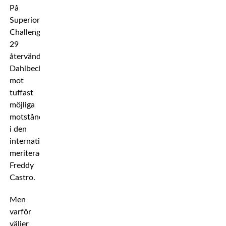
På
Superior
Challenge
29
återvänder
Dahlbeck
mot
tuffast
möjliga
motståndare
i den
internationellt
meriterade
Freddy
Castro.
Men
varför
väljer