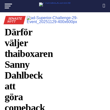
SENASTE
NYTT
Därför
väljer
thaiboxaren
Sanny
Dahlbeck
att
göra
comeback