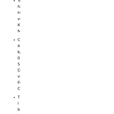
Tungvikt:
Nermin
Hajdarpasic
vs.
Kevin
Munje
Catchvikt
68
kg
(thaiboxning):
Sanny
Dahlbeck
vs.
Freddy
Castro
Titelmatch
i
bantamvikt