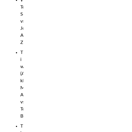
Tobias
Söderberg
vs.
Josef
Al-
Zubeidy
Titelmatch
i
weltervikt
(A-
klass):
Mohsen
Akbari
vs.
Tome
Bokofo
Titelmatch