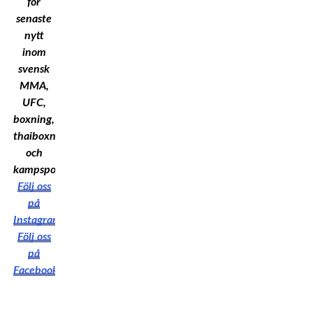
för
senaste
nytt
inom
svensk
MMA,
UFC,
boxning,
thaiboxning
och
kampsport!
Följ oss
på
Instagram
Följ oss
på
Facebook