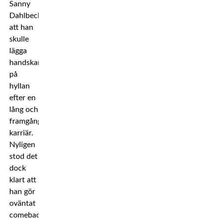
Sanny
Dahlbeck
att han
skulle
lägga
handskarna
på
hyllan
efter en
lång och
framgångsrik
karriär.
Nyligen
stod det
dock
klart att
han gör
oväntat
comeback.