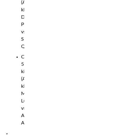
(A-
klass):
David
Patti
vs.
Sina
Qurban
Catchvikt
59
kilo
(A-
klass):
Michaela
Lundholm
vs.
Azra
Ayhan
*