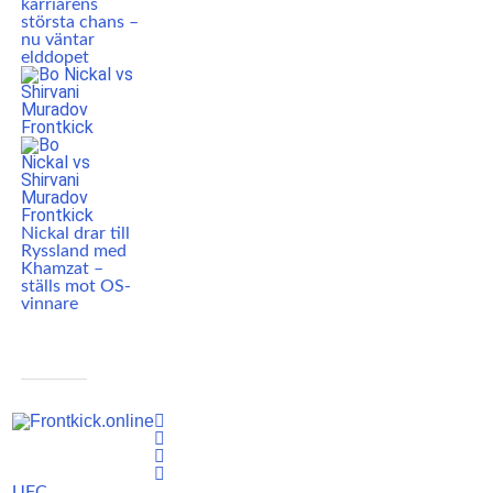
karriärens
största chans –
nu väntar
elddopet
Nickal drar till
Ryssland med
Khamzat –
ställs mot OS-
vinnare
UFC