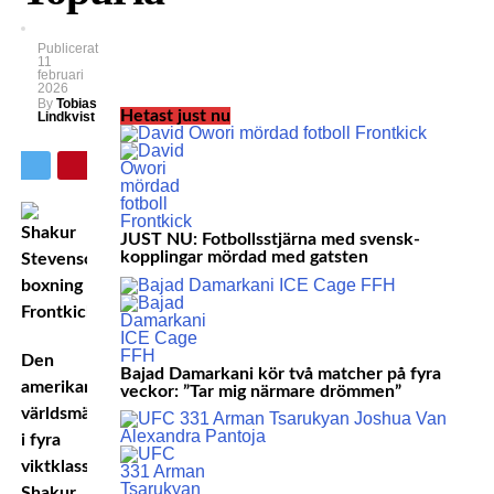
Publicerat
11
februari
2026
By
Tobias
Hetast just nu
Lindkvist
JUST NU: Fotbollsstjärna med svensk-
kopplingar mördad med gatsten
Den
Bajad Damarkani kör två matcher på fyra
amerikanske
veckor: ”Tar mig närmare drömmen”
världsmästaren
i fyra
viktklasser,
Shakur