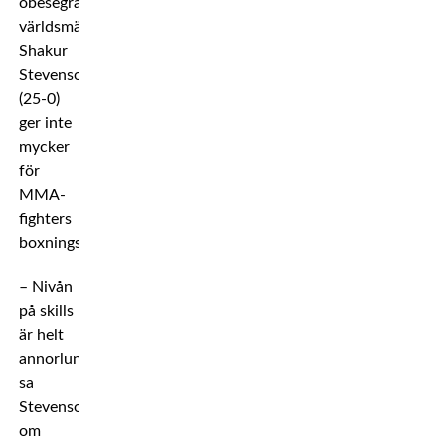
obesegrade
världsmästaren
Shakur
Stevenson
(25-0)
ger inte
mycker
för
MMA-
fighters
boxningskunskaper.
– Nivån
på skills
är helt
annorlunda,
sa
Stevenson
om