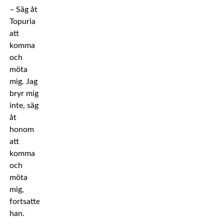
– Säg åt
Topuria
att
komma
och
möta
mig. Jag
bryr mig
inte, säg
åt
honom
att
komma
och
möta
mig,
fortsatte
han.