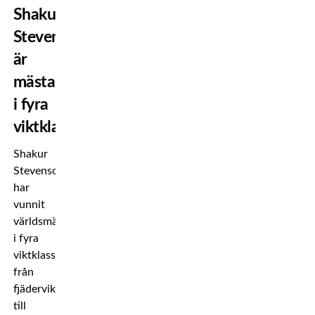
Shakur
Stevenson
är
mästare
i fyra
viktklasser
Shakur
Stevenson
har
vunnit
världsmästartitlar
i fyra
viktklasser,
från
fjädervikt
till