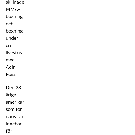
skillnaden
MMA-
boxning
och
boxning
under
en
livestream
med
Adin
Ross.
Den 28-
årige
amerikanen,
som för
närvarande
innehar
för