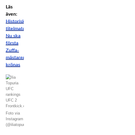
Läs
även:
Historisk
titelmatch:
Nu ska
första
Zuffa-
mästaren
krönas
Foto via
Instagram
(@iliatopuria)