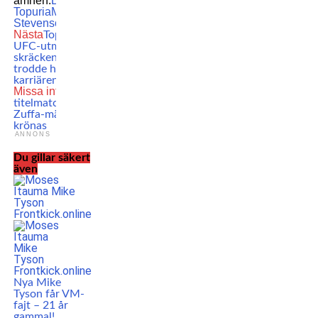
ämnen:
Boxning
Ilia
Topuria
MMA
Shakur
Stevenson
UFC
Nästa
Topprankade
UFC-utmanaren om
skräcken: Därför
trodde han att
karriären var över
Missa inte
Historisk
titelmatch: Första
Zuffa-mästaren ska
krönas
ANNONS
Du gillar säkert
även
Nya Mike
Tyson får VM-
fajt – 21 år
gammal!