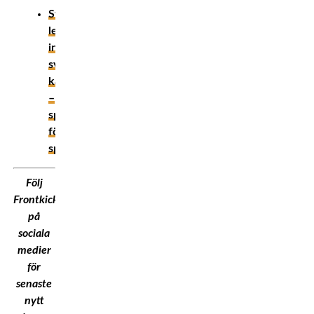
Största
legendarerna
inom
svensk
kampsport
–
sport
för
sport!
Följ
Frontkick.Online
på
sociala
medier
för
senaste
nytt