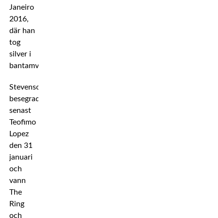
Janeiro
2016,
där han
tog
silver i
bantamvikt.
Stevenson
besegrade
senast
Teofimo
Lopez
den 31
januari
och
vann
The
Ring
och