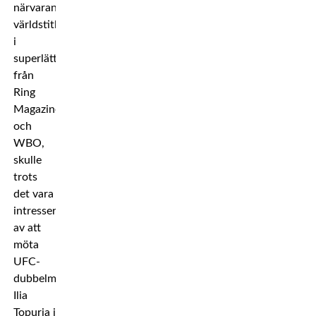
närvarande
världstitlarna
i
superlättvikt
från
Ring
Magazine
och
WBO,
skulle
trots
det vara
intresserad
av att
möta
UFC-
dubbelmästaren
Ilia
Topuria i