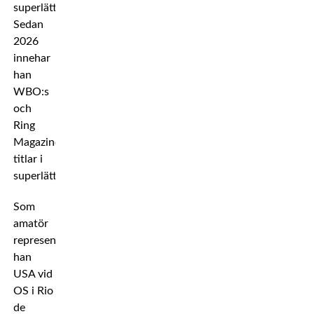
superlättvikt.
Sedan
2026
innehar
han
WBO:s
och
Ring
Magazines
titlar i
superlättvikt.
Som
amatör
representerade
han
USA vid
OS i Rio
de