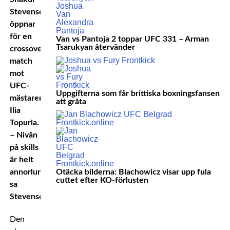
Stevenson,
öppnar
för en
Van vs Pantoja 2 toppar UFC 331 – Arman
Tsarukyan återvänder
crossover-
match
mot
UFC-
Uppgifterna som får brittiska boxningsfansen
mästaren
att gråta
Ilia
Topuria.
– Nivån
på skills
är helt
annorlunda,
Otäcka bilderna: Blachowicz visar upp fula
cuttet efter KO-förlusten
sa
Stevenson.
Den