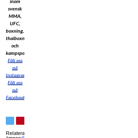
inom
svensk
MMA,
UFC,
boxning,
thaiboxning
och
kampsport!
Följ oss
på
Instagram
Följ oss
på
Facebook
Relaterade