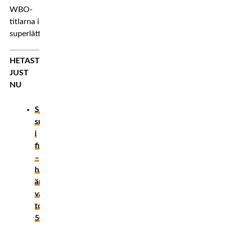
WBO-
titlarna i
superlättvikt.
HETAST
JUST
NU
Sjukaste
smeknamnen
i
fightvärlden
–
här
är
vår
topp
50!