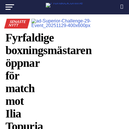
SENASTE
NYTT
Fyrfaldige
boxningsmästaren
öppnar
för
match
mot
Ilia
Topuria