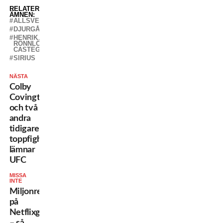
RELATERADE
ÄMNEN:
ALLSVENSKAN
DJURGÅRDEN
HENRIK
RÖNNLÖF
CASTEGREN
SIRIUS
NÄSTA
Colby
Covington
och två
andra
tidigare
toppfighters
lämnar
UFC
MISSA
INTE
Miljonregn
på
Netflixgalan
– så