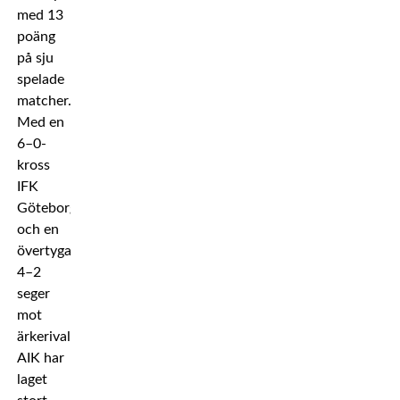
med 13
poäng
på sju
spelade
matcher.
Med en
6–0-
kross
IFK
Göteborg
och en
övertygande
4–2
seger
mot
ärkerivalen
AIK har
laget