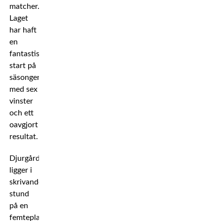
matcher.
Laget
har haft
en
fantastisk
start på
säsongen
med sex
vinster
och ett
oavgjort
resultat.
Djurgården
ligger i
skrivande
stund
på en
femteplats