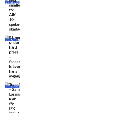
Nya
smällen
för
AIK –
10
spelare
skadade
Billborn
under
hård
press
–
fansen
kräver
hans
avgång
Transferskrällen
– Sam
Larsson
klar
för
IFK