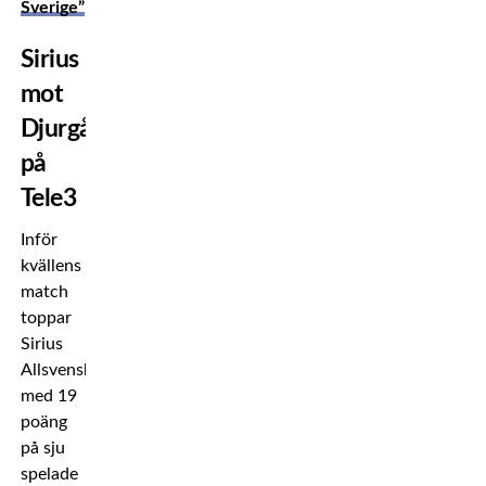
Sverige”
Sirius
mot
Djurgården
på
Tele3
Inför
kvällens
match
toppar
Sirius
Allsvenskan
med 19
poäng
på sju
spelade