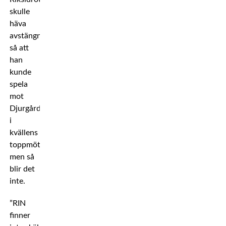
skulle
häva
avstängningen
så att
han
kunde
spela
mot
Djurgården
i
kvällens
toppmöte,
men så
blir det
inte.
”RIN
finner