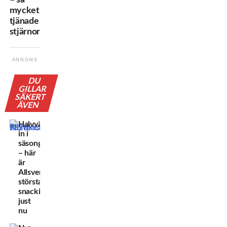
mycket
tjänade
stjärnorna
ANNONS
DU
GILLAR
SÄKERT
ÄVEN
Halvvägs
in i
säsongen
– här
är
Allsvenskans
största
snackisar
just
nu