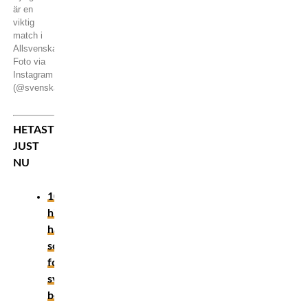
är en
viktig
match i
Allsvenskan.
Foto via
Instagram
(@svenska_fotbollsupportrar)
HETAST
JUST
NU
10
historiska
händelser
som
formade
svensk
boxning