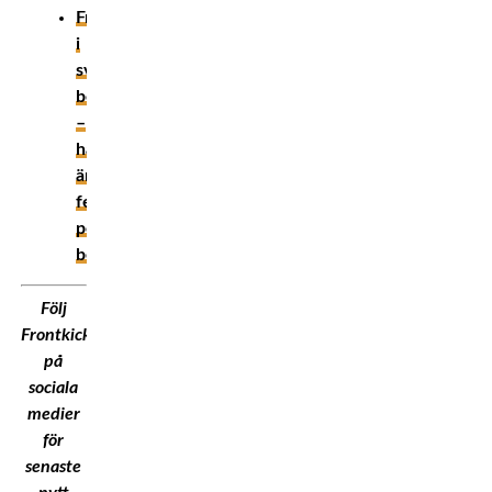
Framtidstro
i
svensk
boxning
–
här
är
fem
positiva
besked
Följ
Frontkick.Online
på
sociala
medier
för
senaste