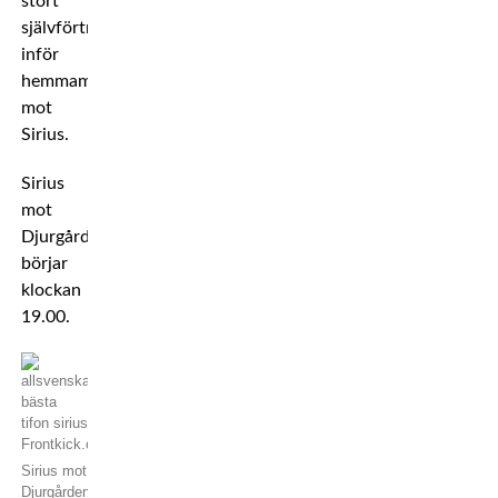
stort
självförtroende
inför
hemmamatchen
mot
Sirius.
Sirius
mot
Djurgården
börjar
klockan
19.00.
Sirius mot
Djurgården