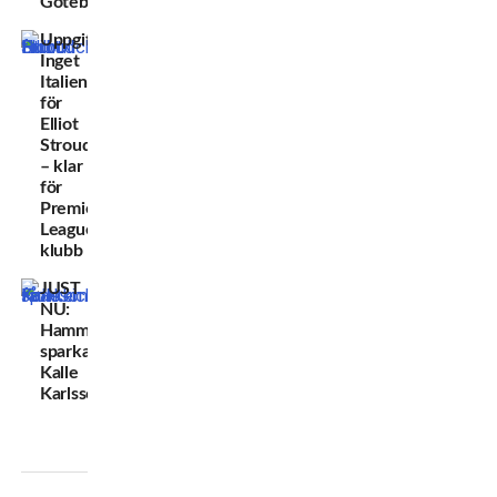
Göteborg
Uppgifter:
Inget
Italien
för
Elliot
Stroud
– klar
för
Premier
League-
klubb
JUST
NU:
Hammarby
sparkar
Kalle
Karlsson