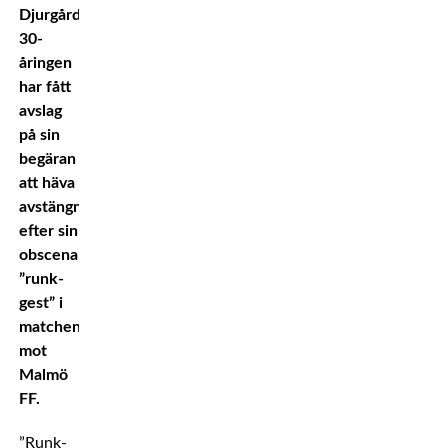
Djurgården.
30-
åringen
har fått
avslag
på sin
begäran
att häva
avstängningen
efter sin
obscena
”runk-
gest” i
matchen
mot
Malmö
FF.
”Runk-