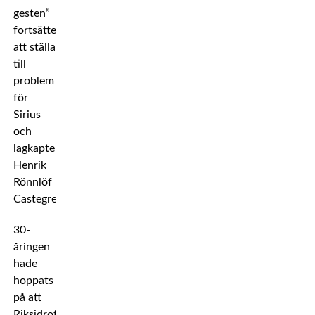
gesten”
fortsätter
att ställa
till
problem
för
Sirius
och
lagkaptenen
Henrik
Rönnlöf
Castegren.
30-
åringen
hade
hoppats
på att
Riksidrottsnämnden