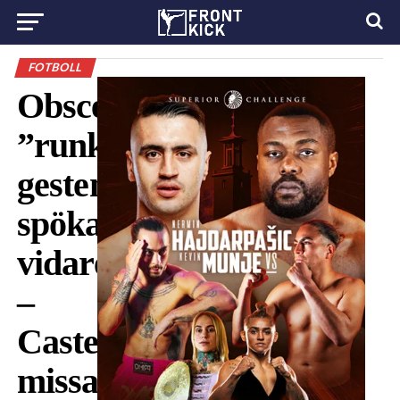
FOTBOLL
Obscena
”runk-
gesten”
spökar
vidare
–
Castegren
missar