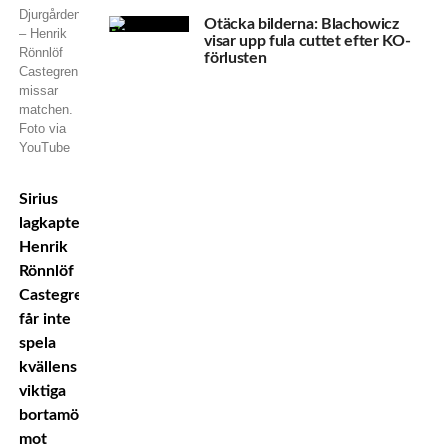
Djurgården
Otäcka bilderna: Blachowicz
– Henrik
visar upp fula cuttet efter KO-
Rönnlöf
förlusten
Castegren
missar
matchen.
Foto via
YouTube
Sirius
lagkapten
Henrik
Rönnlöf
Castegren
får inte
spela
kvällens
viktiga
bortamöte
mot