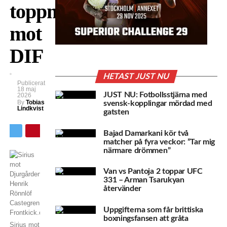
toppmatchen
mot
DIF
HETAST JUST NU
Publicerat
18 maj
JUST NU: Fotbollsstjärna med
2026
By
Tobias
svensk-kopplingar mördad med
Lindkvist
gatsten
Bajad Damarkani kör två
matcher på fyra veckor: ”Tar mig
närmare drömmen”
Van vs Pantoja 2 toppar UFC
331 – Arman Tsarukyan
återvänder
Uppgifterna som får brittiska
boxningsfansen att gråta
Sirius mot