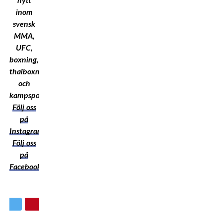
nytt
inom
svensk
MMA,
UFC,
boxning,
thaiboxning
och
kampsport!
Följ oss
på
Instagram
Följ oss
på
Facebook