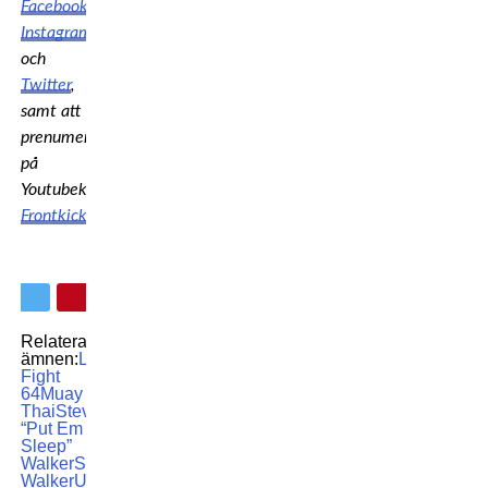
Facebook
,
Instagram
och
Twitter
,
samt att
prenumerera
på
Youtubekanalen
Frontkick.online
!
Relaterade
ämnen:
Lion
Fight
64
Muay
Thai
Steve
“Put Em To
Sleep”
Walker
Steve
Walker
UFC