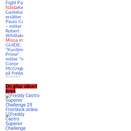
Fight Pass
Nästa
Kelvin
Gastelum
ersätter
Paulo Costa
– möter
Robert
Whittaker!
Missa inte
GUIDE:
”Kurdimus
Prime”
möter ”nya
Conor
McGregor”
på fredag
ANNONS
Du gillar säkert
även