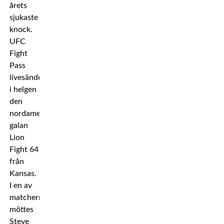
årets
sjukaste
knock.
UFC
Fight
Pass
livesände
i helgen
den
nordamerikanske
galan
Lion
Fight 64
från
Kansas.
I en av
matcherna
möttes
Steve