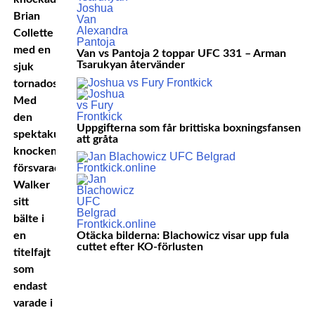
Brian
Collette
med en
Van vs Pantoja 2 toppar UFC 331 – Arman
Tsarukyan återvänder
sjuk
tornadospark.
Med
den
Uppgifterna som får brittiska boxningsfansen
spektakulära
att gråta
knocken
försvarade
Walker
sitt
bälte i
en
Otäcka bilderna: Blachowicz visar upp fula
cuttet efter KO-förlusten
titelfajt
som
endast
varade i