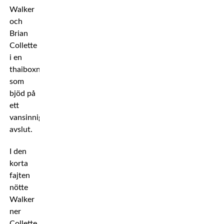
Walker
och
Brian
Collette
i en
thaiboxningsfajt
som
bjöd på
ett
vansinnigt
avslut.
I den
korta
fajten
nötte
Walker
ner
Collette