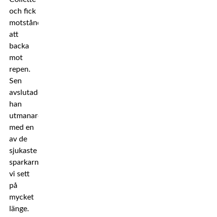
och fick
motståndaren
att
backa
mot
repen.
Sen
avslutade
han
utmanaren
med en
av de
sjukaste
sparkarna
vi sett
på
mycket
länge.