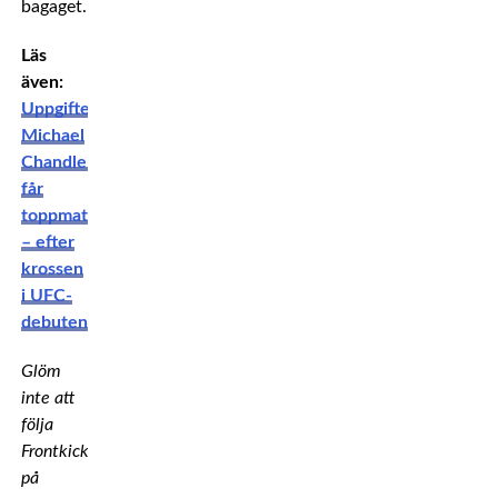
bagaget.
Läs
även:
Uppgifter:
Michael
Chandler
får
toppmatch
– efter
krossen
i UFC-
debuten
Glöm
inte att
följa
Frontkick
på