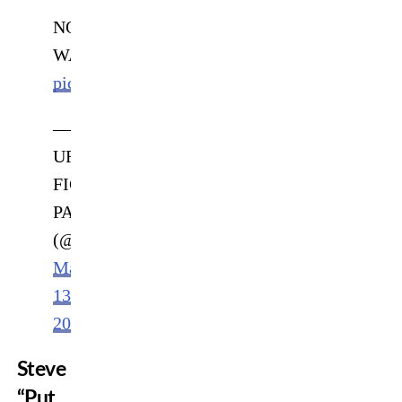
NO
WAAAAY!
#LionFight64
pic.twitter.com/hIkCEzmZtC
—
UFC
FIGHT
PASS
(@UFCFightPass)
March
13,
2021
Steve
“Put