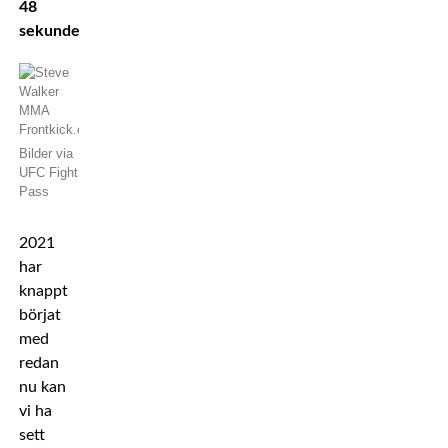
48
sekunder.
Bilder via
UFC Fight
Pass
2021
har
knappt
börjat
med
redan
nu kan
vi ha
sett