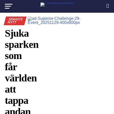
SENASTE
NYTT
Sjuka
sparken
som
får
världen
att
tappa
andan