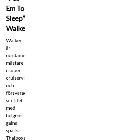
Em To
Sleep”
Walker
Walker
är
nordamerikansk
mästare
i super-
cruiservikt
och
försvarade
sin titel
med
helgens
galna
spark.
Thaiboxarens