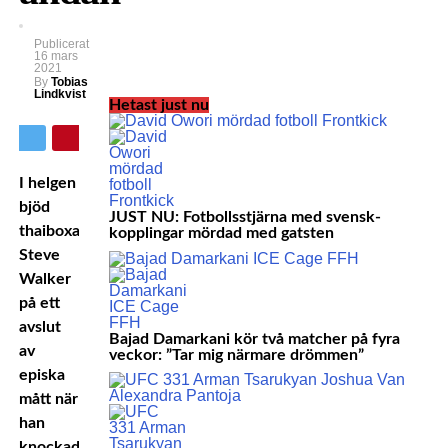
Publicerat
16 mars
2021
By
Tobias
Lindkvist
Hetast just nu
I helgen
bjöd
JUST NU: Fotbollsstjärna med svensk-
thaiboxaren
kopplingar mördad med gatsten
Steve
Walker
på ett
avslut
Bajad Damarkani kör två matcher på fyra
av
veckor: ”Tar mig närmare drömmen”
episka
mått när
han
knockade