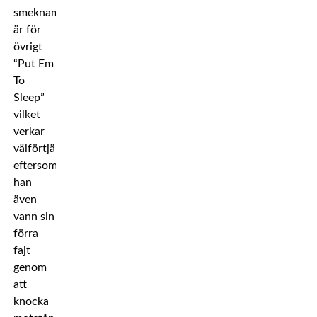
smeknamn
är för
övrigt
“Put Em
To
Sleep”
vilket
verkar
välförtjänt
eftersom
han
även
vann sin
förra
fajt
genom
att
knocka