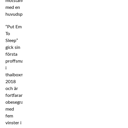
motståndaren
med en
huvudspark.
“Put Em
To
Sleep”
gick sin
första
proffsmatch
i
thaiboxning
2018
och är
fortfarande
obesegrad
med
fem
vinster i