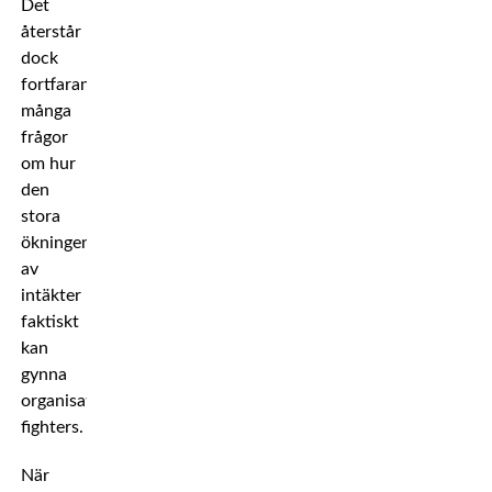
Det
återstår
dock
fortfarande
många
frågor
om hur
den
stora
ökningen
av
intäkter
faktiskt
kan
gynna
organisationens
fighters.
När