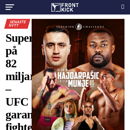
SENASTE
NYTT
Superdeal
på
82
miljarder
–
UFC
garanterar
fighters