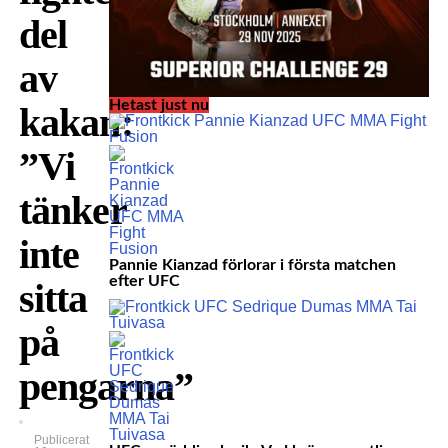
del
av
Hetast just nu
kakan:
”Vi
tänker
inte
Pannie Kianzad förlorar i första matchen
efter UFC
sitta
på
pengarna”
Publicerat