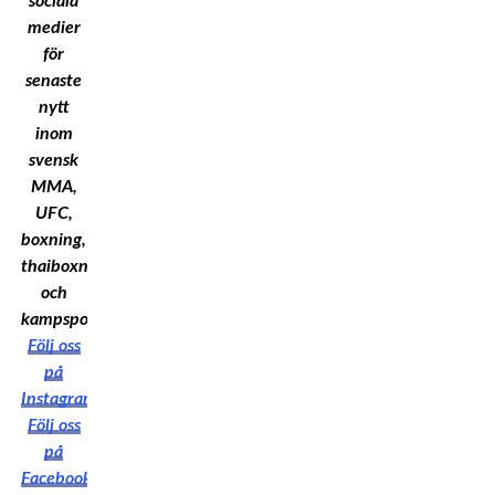
sociala
medier
för
senaste
nytt
inom
svensk
MMA,
UFC,
boxning,
thaiboxning
och
kampsport!
Följ oss
på
Instagram
Följ oss
på
Facebook