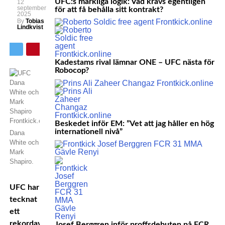
UFC:s märkliga logik: Vad krävs egentligen
12
september
för att få behålla sitt kontrakt?
2025
By
Tobias
Lindkvist
Kadestams rival lämnar ONE – UFC nästa för
Robocop?
Beskedet inför EM: ”Vet att jag håller en hög
internationell nivå”
Dana
White och
Mark
Shapiro.
UFC har
tecknat
ett
rekordavtal
Josef Berggren inför proffsdebuten på FCR