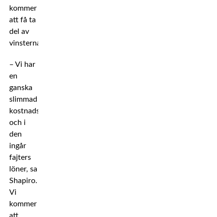
kommer
att få ta
del av
vinsterna.
– Vi har
en
ganska
slimmad
kostnadsstruktur
och i
den
ingår
fajters
löner, sa
Shapiro.
Vi
kommer
att