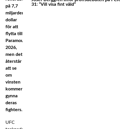
31: ”Vill visa fint våld”
på 7,7
miljarder
dollar
för att
flytta till
Paramount
2026,
men det
återstår
att se
om
vinsten
kommer
gynna
deras
fighters.
UFC