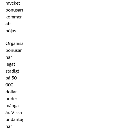
mycket
bonusarna
kommer
att
höjas.
Organisationens
bonusar
har
legat
stadigt
på 50
000
dollar
under
många
år. Vissa
undantag
har