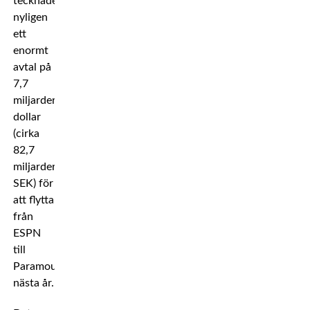
tecknade
nyligen
ett
enormt
avtal på
7,7
miljarder
dollar
(cirka
82,7
miljarder
SEK) för
att flytta
från
ESPN
till
Paramount
nästa år.