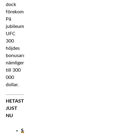
dock
förekommit.
På
jubileumsgalan
UFC
300
höjdes
bonusarna
nämligen
till 300
000
dollar.
HETAST
JUST
NU
Sjukaste