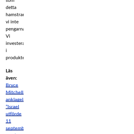
som
detta
hamstrar
vi inte
pengarna.
Vi
investerar
i
produkten.
Läs
även:
Bryce
Mitchells
anklagelser:
”Israel
utförde
11
september