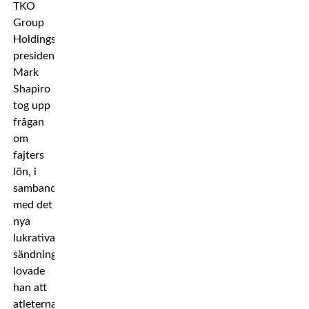
TKO
Group
Holdings
president
Mark
Shapiro
tog upp
frågan
om
fajters
lön, i
samband
med det
nya
lukrativa
sändningsavtalet,
lovade
han att
atleterna