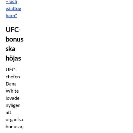
– och
våldtog
barn”
UFC-
bonusarna
ska
höjas
UFC-
chefen
Dana
White
lovade
nyligen
att
organisationens
bonusar,