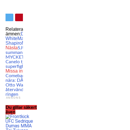
Relaterade
ämnen:
Dana
White
Mark
Shapiro
MMA
UFC
Nästa
SJUKA
summan: Så
MYCKET väntas
Canelo tjäna på
superfighten
Missa inte
Comebacken
nära: DÅ siktar
Otto Wallin på att
återvända till
ringen
ANNONS
Du gillar säkert
även