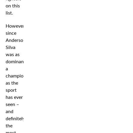
on this
list.
However,
since
Anderson
Silva
was as
dominant
a
champion
as the
sport
has ever
seen –
and
definitely
the
most