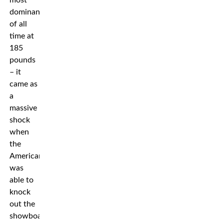
dominant
of all
time at
185
pounds
– it
came as
a
massive
shock
when
the
American
was
able to
knock
out the
showboating