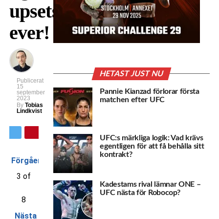
upsets
ever!
HETAST JUST NU
Publicerat
15
Pannie Kianzad förlorar första
september
2023
matchen efter UFC
By
Tobias
Lindkvist
UFC:s märkliga logik: Vad krävs
egentligen för att få behålla sitt
kontrakt?
Förgående
3 of
Kadestams rival lämnar ONE –
UFC nästa för Robocop?
8
Nästa