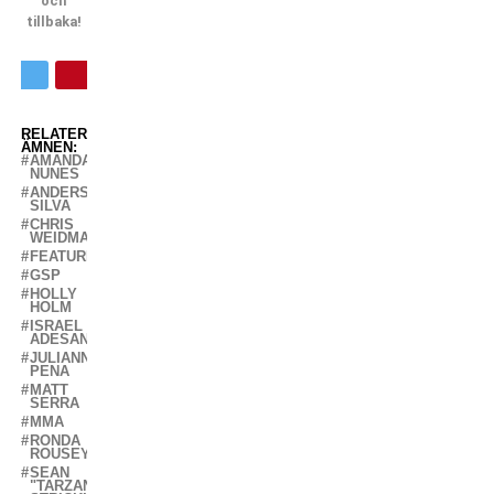
och
tillbaka!
RELATERADE
ÄMNEN:
AMANDA
NUNES
ANDERSON
SILVA
CHRIS
WEIDMAN
FEATURED
GSP
HOLLY
HOLM
ISRAEL
ADESANYA
JULIANNA
PENA
MATT
SERRA
MMA
RONDA
ROUSEY
SEAN
"TARZAN"