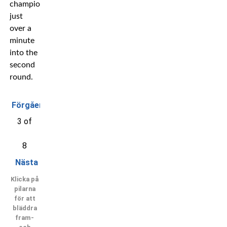
champion
just
over a
minute
into the
second
round.
Förgående
3 of
8
Nästa
Klicka på
pilarna
för att
bläddra
fram-