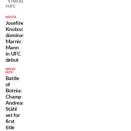
STRICKLAND
UFC
NÄSTA
Josefine
Knutsson
dominates
Marnic
Mann
in UFC
debut
MISSA
INTE
Battle
of
Botnia:
Champ
Andreas
Ståhl
set for
first
title