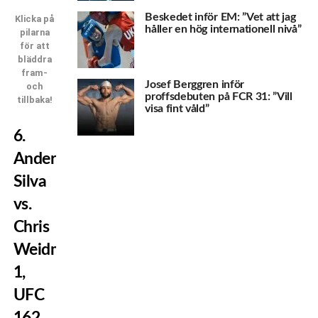
Beskedet inför EM: ”Vet att jag
Klicka på
håller en hög internationell nivå”
pilarna
för att
bläddra
fram-
Josef Berggren inför
och
proffsdebuten på FCR 31: ”Vill
tillbaka!
visa fint våld”
6.
Anderson
Silva
vs.
Chris
Weidman
1,
UFC
162,