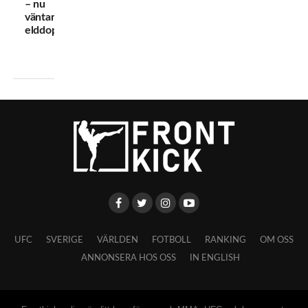
– nu
väntar
elddopet
UFC
SVERIGE
VÄRLDEN
FOTBOLL
RANKING
OM OSS
ANNONSERA HOS OSS
IN ENGLISH