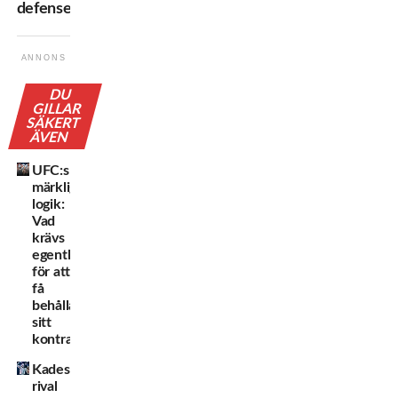
defense
ANNONS
DU
GILLAR
SÄKERT
ÄVEN
UFC:s
märkliga
logik:
Vad
krävs
egentligen
för att
få
behålla
sitt
kontrakt?
Kadestams
rival