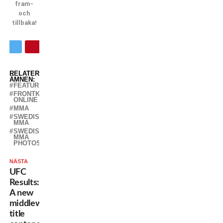
fram-
och
tillbaka!
RELATERADE
ÄMNEN:
FEATURED
FRONTKICK
ONLINE
MMA
SWEDISH
MMA
SWEDISH
MMA
PHOTOS
NÄSTA
UFC
Results:
A new
middleweight
title