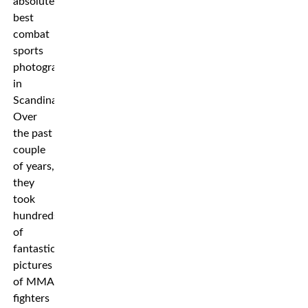
absolute
best
combat
sports
photographers
in
Scandinavia.
Over
the past
couple
of years,
they
took
hundreds
of
fantastic
pictures
of MMA
fighters