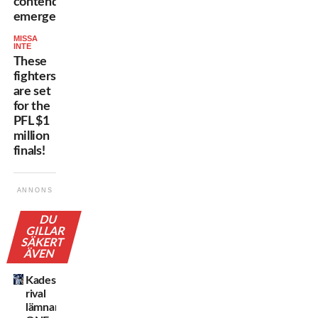
contender
emerges!
MISSA
INTE
These
fighters
are set
for the
PFL $1
million
finals!
ANNONS
DU
GILLAR
SÄKERT
ÄVEN
Kadestams
rival
lämnar