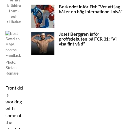
för att
bläddra
Beskedet inför EM: ”Vet att jag
fram-
håller en hög internationell nivå”
och
tillbaka!
Josef Berggren inför
proffsdebuten på FCR 31: ”Vill
visa fint våld”
Photo:
Stefan
Romare
Frontkick
is
working
with
some of
the