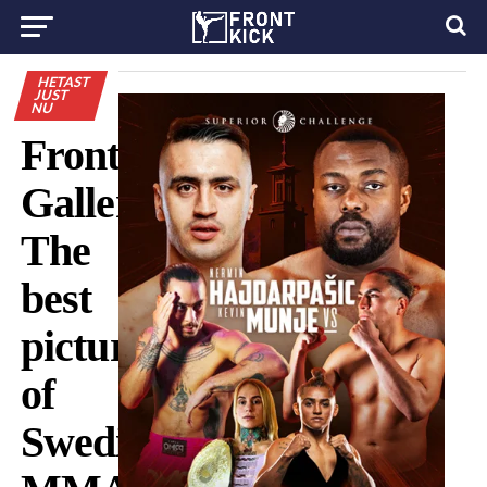
HETAST
JUST
NU
Frontkick’s
Gallery:
The
best
pictures
of
Swedish