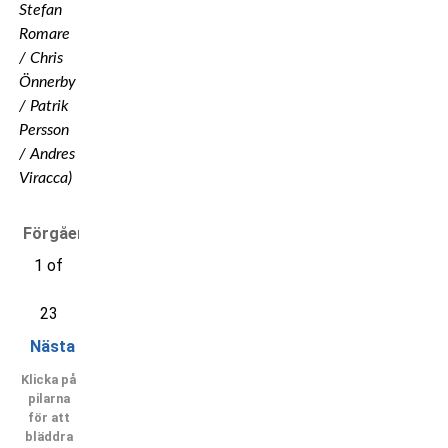
Stefan
Romare
/ Chris
Önnerby
/ Patrik
Persson
/ Andres
Viracca)
Förgående
1 of
23
Nästa
Klicka på
pilarna
för att
bläddra