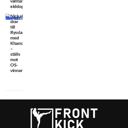
väntar
elddopet
Nickal
drar
till
Ryssland
med
Khamzat
–
ställs
mot
OS-
vinnare