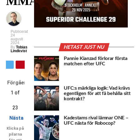
MMA!
Publicerat
24
augusti
2024
HETAST JUST NU
By
Tobias
Lindkvist
Pannie Kianzad förlorar första
matchen efter UFC
Förgående
UFC:s märkliga logik: Vad krävs
1 of
egentligen för att få behålla sitt
kontrakt?
23
Nästa
Kadestams rival lämnar ONE –
UFC nästa för Robocop?
Klicka på
pilarna