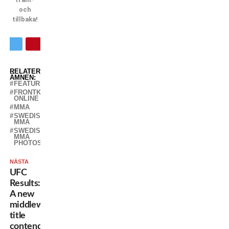
och
tillbaka!
RELATERADE
ÄMNEN:
FEATURED
FRONTKICK
ONLINE
MMA
SWEDISH
MMA
SWEDISH
MMA
PHOTOS
NÄSTA
UFC
Results:
A new
middleweight
title
contender