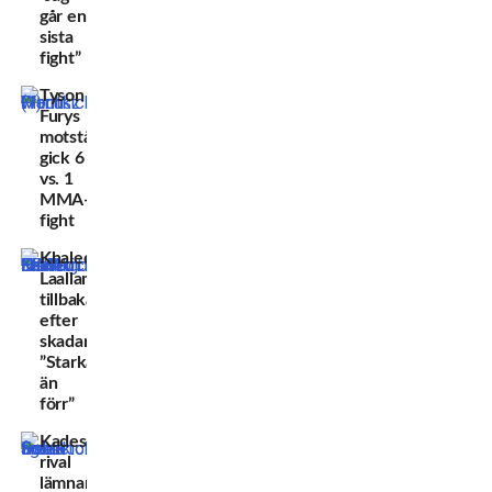
går en
sista
fight”
Tyson
Furys
motståndare
gick 6
vs. 1
MMA-
fight
Khaled
Laallam
tillbaka
efter
skadan:
”Starkare
än
förr”
Kadestams
rival
lämnar