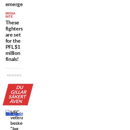
emerges!
MISSA
INTE
These
fighters
are set
for the
PFL $1
million
finals!
ANNONS
DU
GILLAR
SÄKERT
ÄVEN
UFC-
veteranens
besked:
”Jag