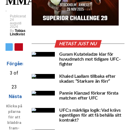
MMA!
Publicerat
24
augusti
2024
By
Tobias
Lindkvist
HETAST JUST NU
Guram Kutateladze klar för
huvudmatch mot tidigare UFC-
Förgående
fighter
3 of
Khaled Laallam tillbaka efter
skadan: ”Starkare än förr”
23
Pannie Kianzad förlorar första
Nästa
matchen efter UFC
Klicka på
UFC:s märkliga logik: Vad krävs
pilarna
egentligen för att få behålla sitt
för att
kontrakt?
bläddra
fram-