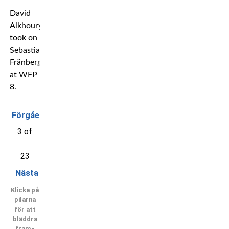
David
Alkhoury
took on
Sebastian
Fränberg
at WFP
8.
Förgående
3 of
23
Nästa
Klicka på
pilarna
för att
bläddra
fram-