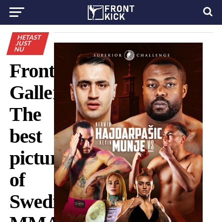
HETAST
JUST
NU
Frontkick’s
Gallery:
The
best
pictures
of
Swedish