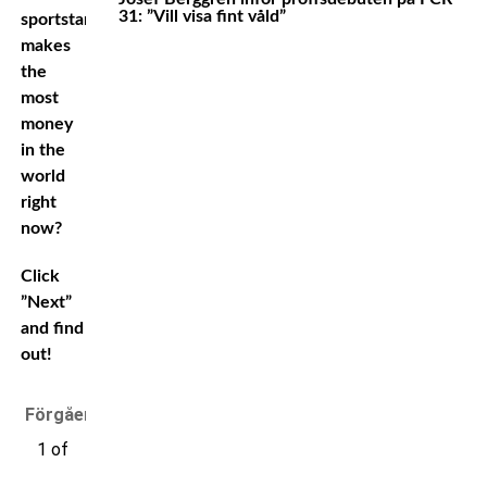
31: ”Vill visa fint våld”
sportstar
makes
the
most
money
in the
world
right
now?
Click
”Next”
and find
out!
Förgående
1 of