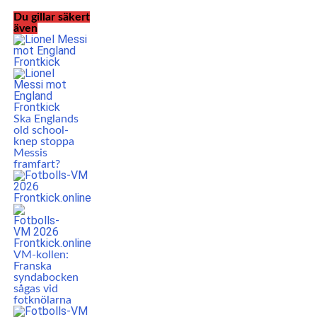
Du gillar säkert
även
Ska Englands
old school-
knep stoppa
Messis
framfart?
VM-kollen:
Franska
syndabocken
sågas vid
fotknölarna