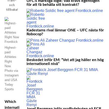
fram-
UFC:s märkliga logik: Vad krävs egentligen
för att få behålla sitt kontrakt?
och
tillbaka!
Kadestams rival lämnar ONE – UFC nästa för
Robocop?
Highest-
paid
Athletes
Beskedet inför EM: ”Vet att jag håller en hög
Right
internationell nivå”
Now.
Photo via
Instagram
and USA
Today
Sports
Which
international
Josef Berggren inför proffsdebuten på FCR