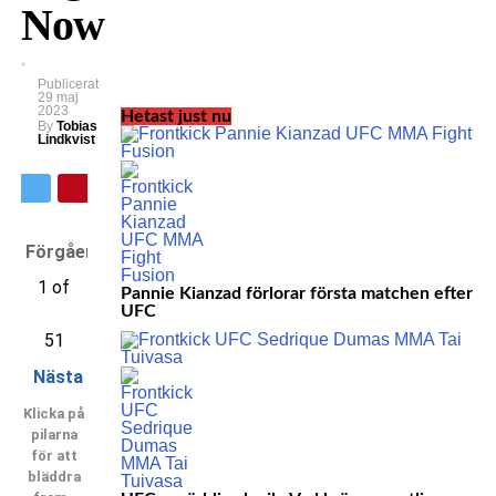
Now
Publicerat
29 maj
2023
Hetast just nu
By
Tobias
Lindkvist
Förgående
1 of
Pannie Kianzad förlorar första matchen efter
UFC
51
Nästa
Klicka på
pilarna
för att
bläddra