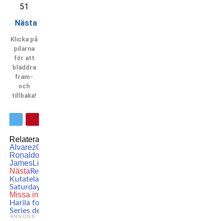
51
Nästa
Klicka på
pilarna
för att
bläddra
fram-
och
tillbaka!
Relaterade ämnen:
Canelo
Alvarez
Cristiano
Ronaldo
featured
Forbes
LeBron
James
Lionel Messi
Nästa
Reports: Guram
Kutateladze is OUT of
Saturday’s UFC fight
Missa inte
Top prospect Tobias
Harila forced out of Contender
Series debut!
ANNONS