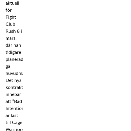
aktuell
för
Fight
Club
Rush 8 i
mars,
där han
tidigare
planerades
gå
huvudmatch.
Det nya
kontraktet
innebär
att ”Bad
Intention”
är låst
till Cage
Warriors