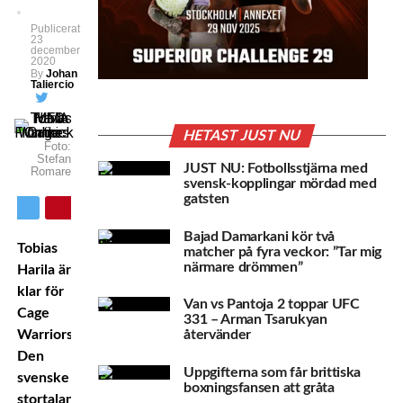
Publicerat
23
december
2020
By
Johan
Taliercio
HETAST JUST NU
Foto:
Stefan
JUST NU: Fotbollsstjärna med
Romare
svensk-kopplingar mördad med
gatsten
Bajad Damarkani kör två
Tobias
matcher på fyra veckor: ”Tar mig
närmare drömmen”
Harila är
klar för
Van vs Pantoja 2 toppar UFC
Cage
331 – Arman Tsarukyan
Warriors.
återvänder
Den
Uppgifterna som får brittiska
svenske
boxningsfansen att gråta
stortalangen,