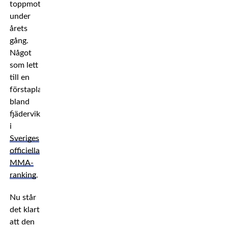
toppmotståndare
under
årets
gång.
Något
som lett
till en
förstaplats
bland
fjäderviktarna
i
Sveriges
officiella
MMA-
ranking
.
Nu står
det klart
att den