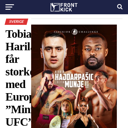
SVERIGE
Tobias
Harila
får
storkontrakt
med
Europajätten:
”Mini-
UFC”