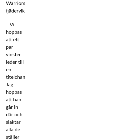
Warriors
fjäderviktsdivision.
– Vi
hoppas
att ett
par
vinster
leder till
en
titelchans.
Jag
hoppas
att han
går in
där och
slaktar
alla de
ställer