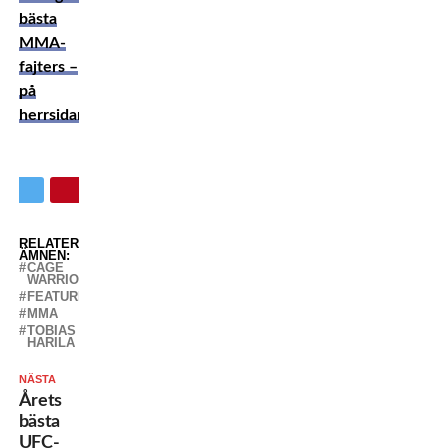
bästa
MMA-
fajters –
på
herrsidan
RELATERADE
ÄMNEN:
CAGE
WARRIORS
FEATURED
MMA
TOBIAS
HARILA
NÄSTA
Årets
bästa
UFC-