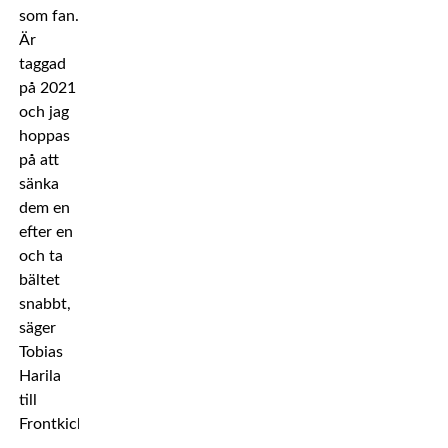
som fan.
Är
taggad
på 2021
och jag
hoppas
på att
sänka
dem en
efter en
och ta
bältet
snabbt,
säger
Tobias
Harila
till
Frontkick.