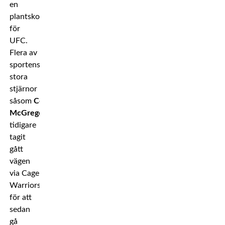
en
plantskola
för
UFC.
Flera av
sportens
stora
stjärnor
såsom
Conor
McGregor
har
tidigare
tagit
gått
vägen
via Cage
Warriors
för att
sedan
gå