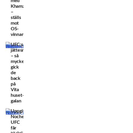
med
Khamzat
–
ställs
mot
OS-
vinnare
UFC:s
jättesmäll
– så
mycket
gick
de
back
på
Vita
huset-
galan
Uppgifter:
Noche
UFC
får