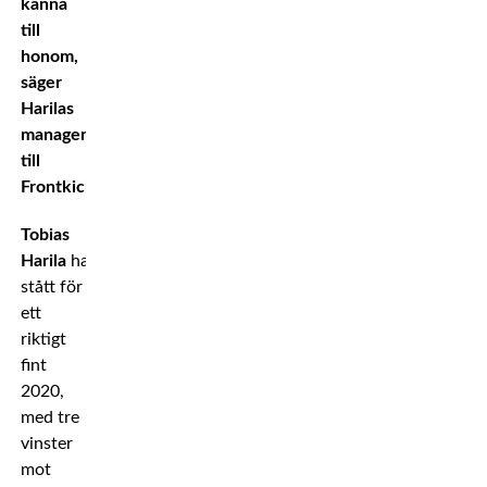
känna
till
honom,
säger
Harilas
manager
till
Frontkick.
Tobias
Harila
har
stått för
ett
riktigt
fint
2020,
med tre
vinster
mot