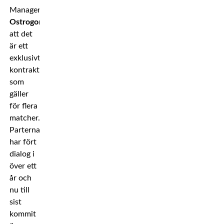
Managern
Zlatko
Ostrogonac
berättar
att det
är ett
exklusivt
kontrakt
som
gäller
för flera
matcher.
Parterna
har fört
dialog i
över ett
år och
nu till
sist
kommit