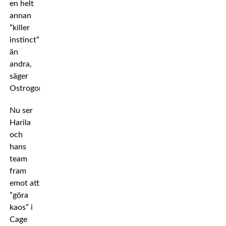
en helt
annan
”killer
instinct”
än
andra,
säger
Ostrogonac.
Nu ser
Harila
och
hans
team
fram
emot att
”göra
kaos” i
Cage