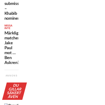
submissions
–
Khabib
nominerad!
MISSA
INTE
Märkliga
matchen:
Jake
Paul
mot …
Ben
Askren?
ANNONS
DU
GILLAR
SÄKERT
ÄVEN