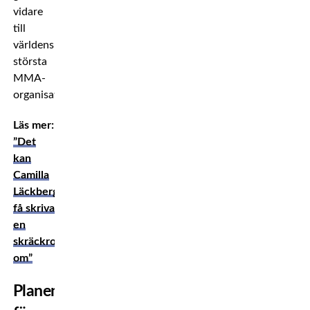
vidare
till
världens
största
MMA-
organisation.
Läs mer:
”Det
kan
Camilla
Läckberg
få skriva
en
skräckroman
om”
Planen