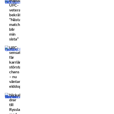
Populära
UFC-
veteranen
bekräftar:
”Nästa
match
blir
min
sista”
UFC-
sensationen
får
karriärens
största
chans
– nu
väntar
elddopet
Nickal
drar
till
Ryssland