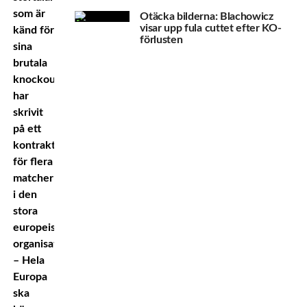
som är
Otäcka bilderna: Blachowicz
visar upp fula cuttet efter KO-
känd för
förlusten
sina
brutala
knockouts,
har
skrivit
på ett
kontrakt
för flera
matcher
i den
stora
europeiska
organisationen.
– Hela
Europa
ska