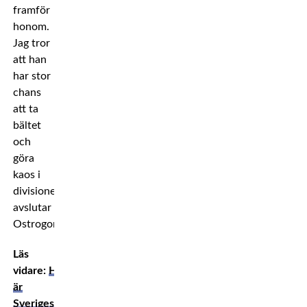
framför
honom.
Jag tror
att han
har stor
chans
att ta
bältet
och
göra
kaos i
divisionen,
avslutar
Ostrogonac.
Läs
vidare:
Här
är
Sveriges