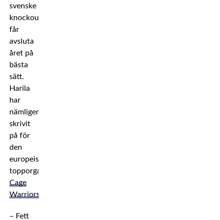
svenske
knockoutartisten
får
avsluta
året på
bästa
sätt.
Harila
har
nämligen
skrivit
på för
den
europeiska
topporganisationen
Cage
Warriors.
– Fett