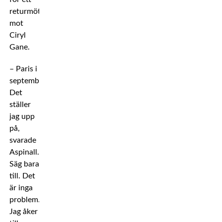
returmöte
mot
Ciryl
Gane.
– Paris i
september?
Det
ställer
jag upp
på,
svarade
Aspinall.
Säg bara
till. Det
är inga
problem.
Jag åker