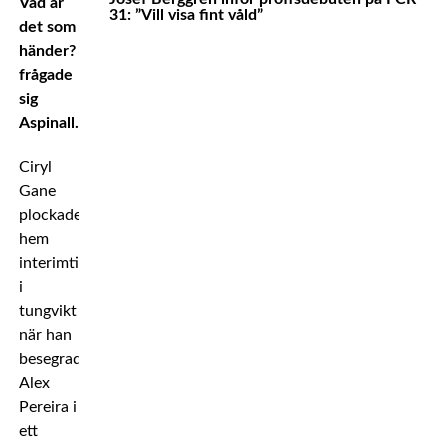
Vad är
31: ”Vill visa fint våld”
det som
händer?
frågade
sig
Aspinall.
Ciryl
Gane
plockade
hem
interimtiteln
i
tungvikt
när han
besegrade
Alex
Pereira i
ett