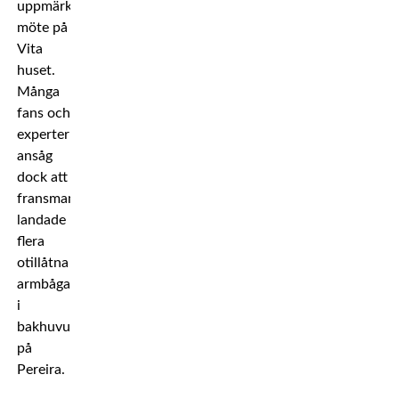
uppmärksammat
möte på
Vita
huset.
Många
fans och
experter
ansåg
dock att
fransmannen
landade
flera
otillåtna
armbågar
i
bakhuvudet
på
Pereira.