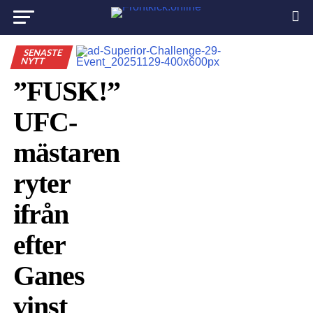
SENASTE
NYTT
”FUSK!”
UFC-
mästaren
ryter
ifrån
efter
Ganes
vinst