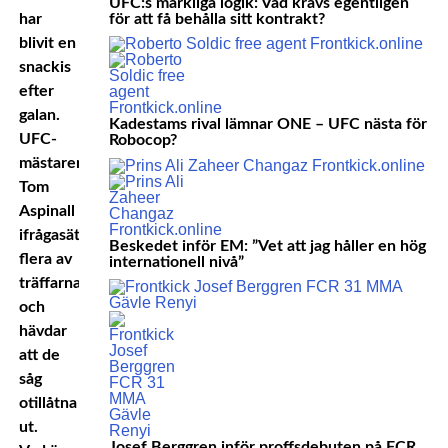
UFC:s märkliga logik: Vad krävs egentligen
för att få behålla sitt kontrakt?
har
blivit en
snackis
efter
galan.
Kadestams rival lämnar ONE – UFC nästa för
UFC-
Robocop?
mästaren
Tom
Aspinall
ifrågasätter
Beskedet inför EM: ”Vet att jag håller en hög
flera av
internationell nivå”
träffarna
och
hävdar
att de
såg
otillåtna
ut.
Josef Berggren inför proffsdebuten på FCR