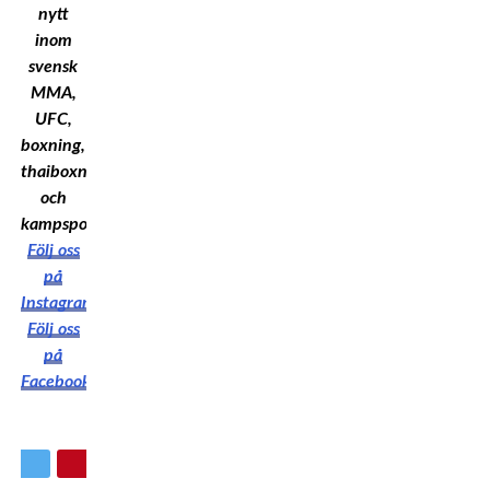
nytt
inom
svensk
MMA,
UFC,
boxning,
thaiboxning
och
kampsport!
Följ oss
på
Instagram
Följ oss
på
Facebook