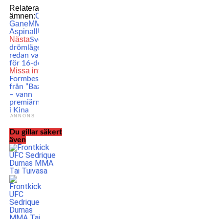
Relaterade
ämnen:
Ciryl
Gane
MMA
Tom
Aspinall
UFC
Nästa
Sveriges
drömläge – kan
redan vara klara
för 16-delsfinal
Missa inte
Formbesked
från ”Bazooka”
– vann
premiärmatchen
i Kina
ANNONS
Du gillar säkert
även