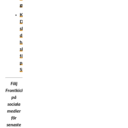
guiden!
Krönika:
Därför
ska
du
ha
skyhöga
förväntningar
på
Sverige
Följ
Frontkick.Online
på
sociala
medier
för
senaste