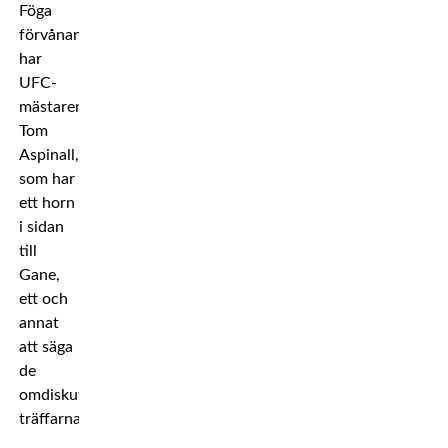
Föga
förvånande
har
UFC-
mästaren
Tom
Aspinall,
som har
ett horn
i sidan
till
Gane,
ett och
annat
att säga
de
omdiskuterade
träffarna.