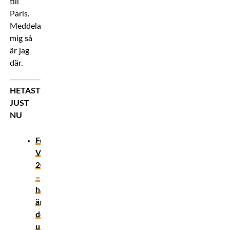
till
Paris.
Meddela
mig så
är jag
där.
HETAST
JUST
NU
Fotbolls-
VM
2026
–
här
är
den
ultimata