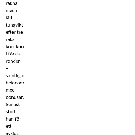
räkna
med i
lätt
tungvikt
efter tre
raka
knockoutvinster
i första
ronden
–
samtliga
belönade
med
bonusar.
Senast
stod
han för
ett
avslut