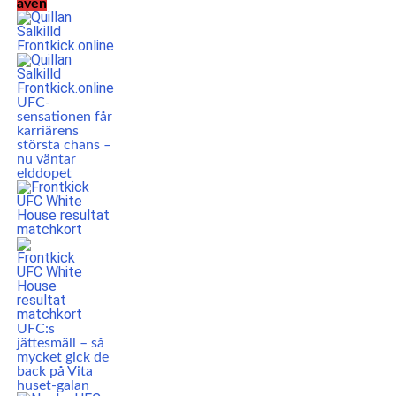
även
UFC-
sensationen får
karriärens
största chans –
nu väntar
elddopet
UFC:s
jättesmäll – så
mycket gick de
back på Vita
huset-galan