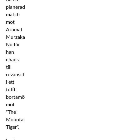
planerad
match
mot
Azamat
Murzakanov.
Nu får
han
chans
till
revansch
i ett
tufft
bortamöte
mot
”The
Mountain
Tiger”.