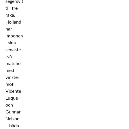
segersvit
till tre
raka.
Holland
har
imponerat
i sina
senaste
två
matcher
med
vinster
mot
Vicente
Luque
och
Gunnar
Nelson
– båda