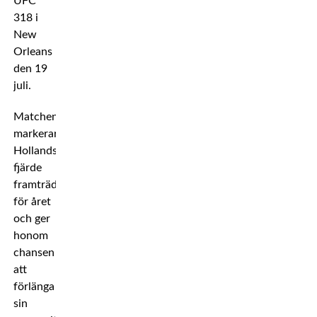
UFC
318 i
New
Orleans
den 19
juli.
Matchen
markerar
Hollands
fjärde
framträdande
för året
och ger
honom
chansen
att
förlänga
sin