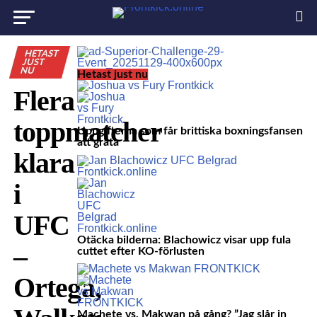
HETAST
JUST
NU
Hetast just nu
Flera
toppmatcher
Uppgifterna som får brittiska boxningsfansen
att gråta
klara
i
UFC
Otäcka bilderna: Blachowicz visar upp fula
–
cuttet efter KO-förlusten
Ortega,
Machete vs. Makwan på gång? ”Jag slår in