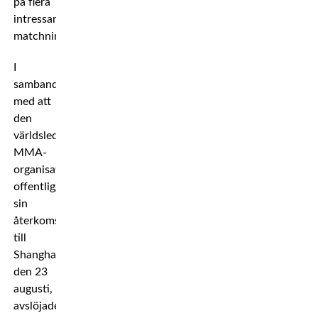
på flera
intressanta
matchningar.
I
samband
med att
den
världsledande
MMA-
organisationen
offentliggjorde
sin
återkomst
till
Shanghai
den 23
augusti,
avslöjades