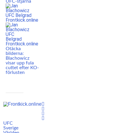
UFC-stjärna
Otäcka
bilderna:
Blachowicz
visar upp fula
cuttet efter KO-
förlusten
UFC
Sverige
Världen