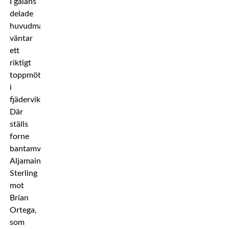
I galans
delade
huvudmatch
väntar
ett
riktigt
toppmöte
i
fjädervikt.
Där
ställs
forne
bantamviktsmästaren
Aljamain
Sterling
mot
Brian
Ortega,
som