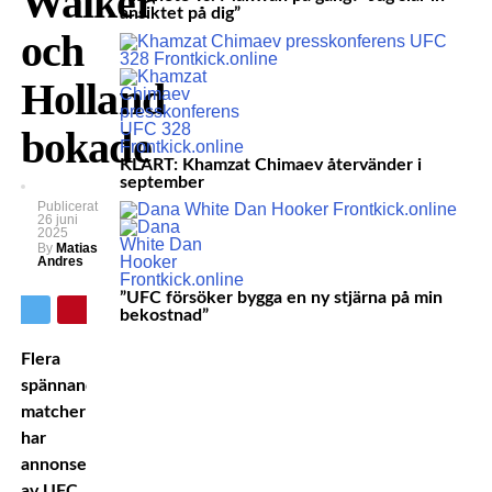
Walker
ansiktet på dig”
och
Holland
bokade
KLART: Khamzat Chimaev återvänder i
september
Publicerat
26 juni
2025
By
Matias
Andres
”UFC försöker bygga en ny stjärna på min
bekostnad”
Flera
spännande
matcher
har
annonserats
av UFC