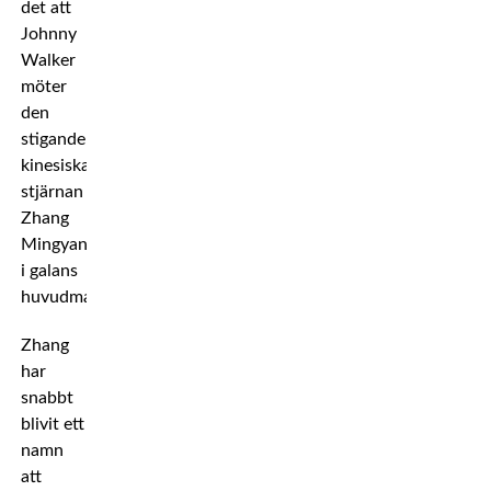
det att
Johnny
Walker
möter
den
stigande
kinesiska
stjärnan
Zhang
Mingyang
i galans
huvudmatch.
Zhang
har
snabbt
blivit ett
namn
att