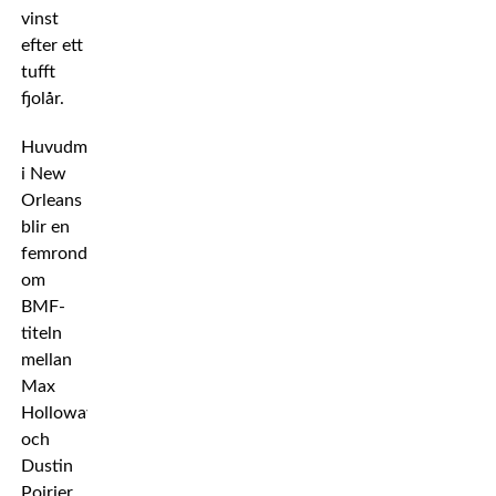
vinst
efter ett
tufft
fjolår.
Huvudmatchen
i New
Orleans
blir en
femrondare
om
BMF-
titeln
mellan
Max
Holloway
och
Dustin
Poirier.