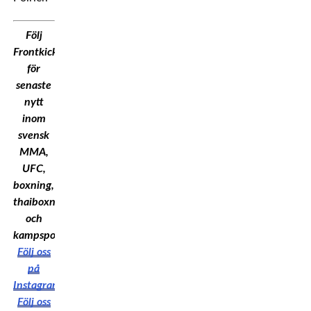
Följ
Frontkick.Online
för
senaste
nytt
inom
svensk
MMA,
UFC,
boxning,
thaiboxning
och
kampsport!
Följ oss
på
Instagram
Följ oss