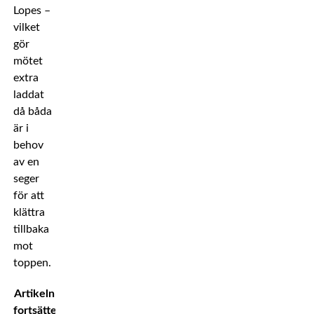
Lopes –
vilket
gör
mötet
extra
laddat
då båda
är i
behov
av en
seger
för att
klättra
tillbaka
mot
toppen.
Artikeln
fortsätter