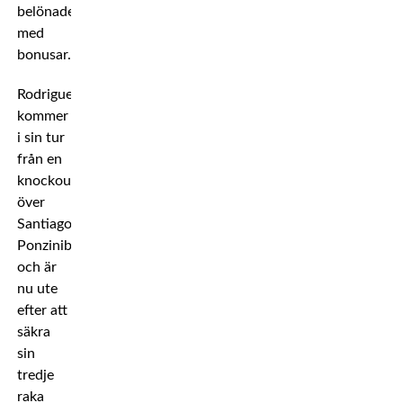
belönade
med
bonusar.
Rodriguez
kommer
i sin tur
från en
knockoutvinst
över
Santiago
Ponzinibbio
och är
nu ute
efter att
säkra
sin
tredje
raka