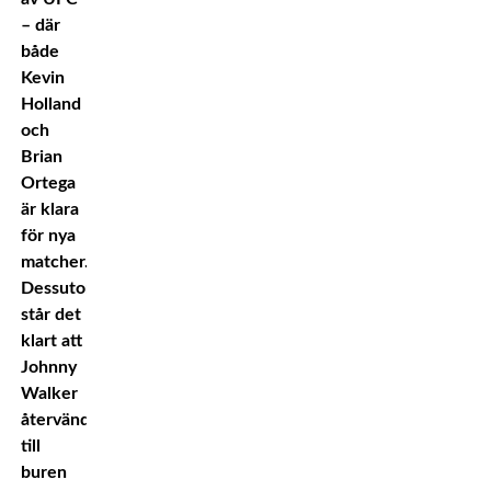
– där
både
Kevin
Holland
och
Brian
Ortega
är klara
för nya
matcher.
Dessutom
står det
klart att
Johnny
Walker
återvänder
till
buren