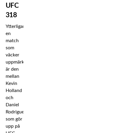
UFC
318
Ytterligare
en
match
som
väcker
uppmärksamhet
är den
mellan
Kevin
Holland
och
Daniel
Rodriguez,
som gör
upp på