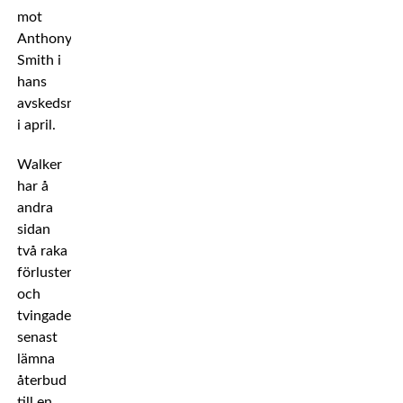
mot
Anthony
Smith i
hans
avskedsmatch
i april.
Walker
har å
andra
sidan
två raka
förluster
och
tvingades
senast
lämna
återbud
till en