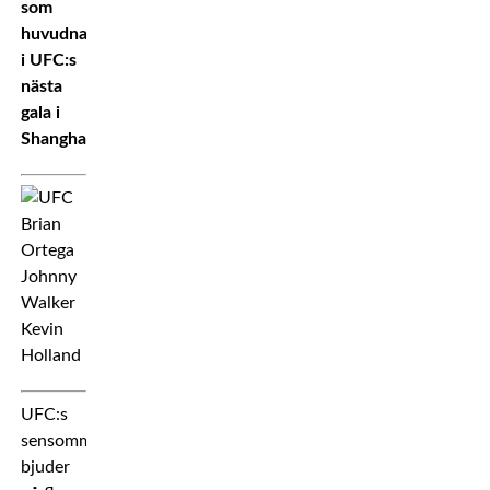
som
huvudnamn
i UFC:s
nästa
gala i
Shanghai.
UFC:s
sensommar
bjuder