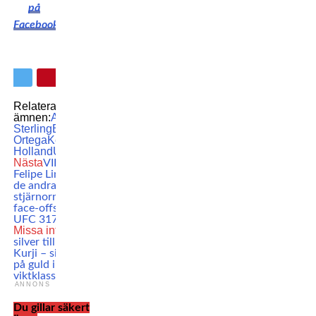
på
Facebook
Relaterade
ämnen:
Aljamain
Sterling
Brian
Ortega
Kevin
Holland
UFC
Nästa
VIDEO: Se
Felipe Lima och
de andra
stjärnornas
face-offs inför
UFC 317
Missa inte
VM-
silver till Mark
Kurji – siktar nu
på guld i ny
viktklass!
ANNONS
Du gillar säkert