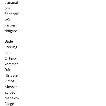
utmanat
om
fjäderviktstiteln
två
gånger
tidigare.
Både
Sterling
och
Ortega
kommer
från
förluster
– mot
Movsar
Evloev
respektive
Diego