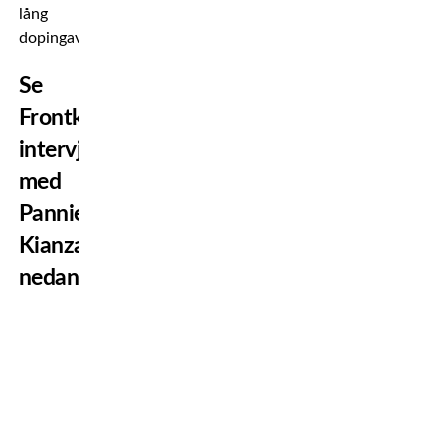
lång
dopingavstängning.
Se
Frontkicks
intervju
med
Pannie
Kianzad
nedan!