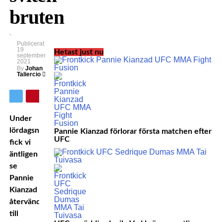
bruten
Publicerat
19
Hetast just nu
september
2021
By
Johan
Taliercio
Under
lördagsnatten
Pannie Kianzad förlorar första matchen efter
UFC
fick vi
äntligen
se
Pannie
Kianzad
återvända
till