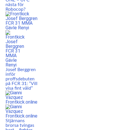
ONE – UFC
nästa för
Robocop?
Josef Berggren
inför
proffsdebuten
på FCR 31: ”Vill
visa fint våld”
Stjärnans
brorsa tvingas