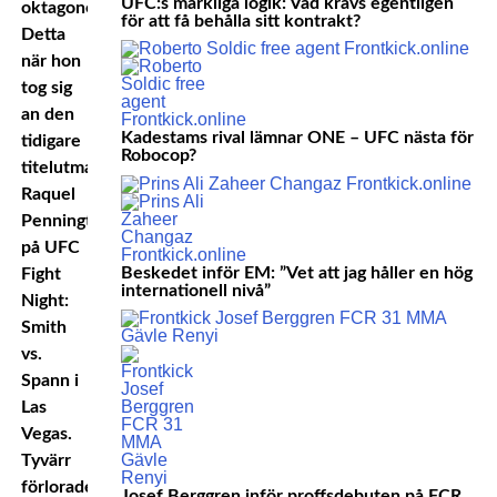
UFC:s märkliga logik: Vad krävs egentligen
oktagonen.
för att få behålla sitt kontrakt?
Detta
när hon
tog sig
an den
Kadestams rival lämnar ONE – UFC nästa för
tidigare
Robocop?
titelutmanaren
Raquel
Pennington
på UFC
Beskedet inför EM: ”Vet att jag håller en hög
Fight
internationell nivå”
Night:
Smith
vs.
Spann i
Las
Vegas.
Tyvärr
förlorade
Josef Berggren inför proffsdebuten på FCR