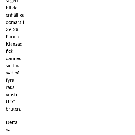
segern
till de
enhälliga
domarsiffrorna
29-28.
Pannie
Kianzad
fick
därmed
sin fina
svit på
fyra
raka
vinster i
UFC
bruten.
Detta
var