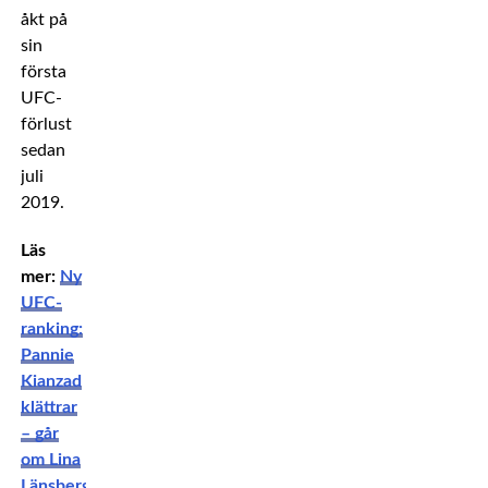
åkt på
sin
första
UFC-
förlust
sedan
juli
2019.
Läs
mer:
Ny
UFC-
ranking:
Pannie
Kianzad
klättrar
– går
om Lina
Länsberg