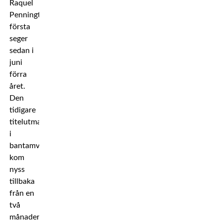
Raquel
Penningtons
första
seger
sedan i
juni
förra
året.
Den
tidigare
titelutmanaren
i
bantamvikt
kom
nyss
tillbaka
från en
två
månader