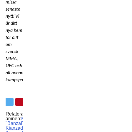
missa
senaste
nytt! Vi
är ditt
nya hem
för allt
om
svensk
MMA,
UFC och
all annan
kampsport!
Relaterade
ämnen:
MMA
Pannie
"Banzai"
Kianzad
Pannie