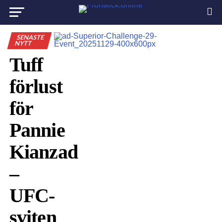
SENASTE
NYTT
Tuff
förlust
för
Pannie
Kianzad
–
UFC-
sviten