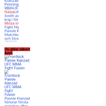
Kianzad
Raquel
Pennington
Svensk
MMA
UFC
Nästa
UFC-resultat:
Smith avslutar galet
krig i första ronden
Missa inte
UFC
Fight Night med
Pannie Kianzad –
Matchkort, Tider
och Stream
ANNONS
Du gillar säkert
även
Pannie Kianzad
förlorar första