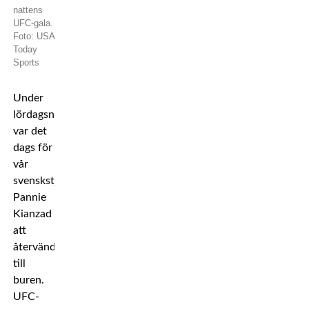
nattens
UFC-gala.
Foto: USA
Today
Sports
Under
lördagsnatten
var det
dags för
vår
svenskstjärna
Pannie
Kianzad
att
återvända
till
buren.
UFC-