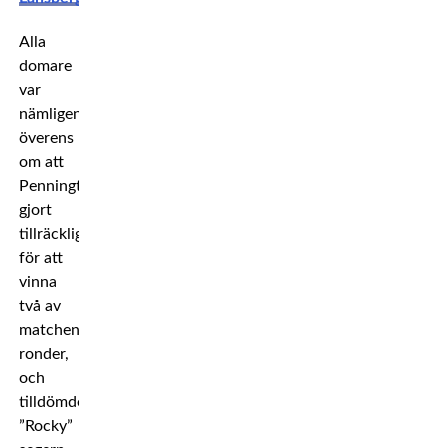
Alla
domare
var
nämligen
överens
om att
Pennington
gjort
tillräckligt
för att
vinna
två av
matchens
ronder,
och
tilldömde
”Rocky”