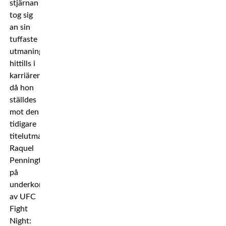
stjärnan
tog sig
an sin
tuffaste
utmaning
hittills i
karriären
då hon
ställdes
mot den
tidigare
titelutmanaren
Raquel
Pennington
på
underkortet
av UFC
Fight
Night: