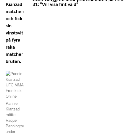
Kianzad
31: ”Vill visa fint våld”
matchen
och fick
sin
vinstsvit
på fyra
raka
matcher
bruten.
Pannie
Kianzad
mötte
Raquel
Pennington
under