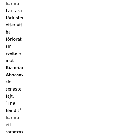
har nu
två raka
förluster,
efter att
ha
förlorat
sin
welterviktstitel
mot
Kiamrian
Abbasov
i
sin
senaste
fajt.
”The
Bandit”
har nu
ett
sammanlagt