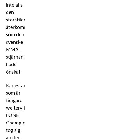
inte alls
den
storstilade
återkomst
som den
svenske
MMA-
stjärnan
hade
önskat.
Kadestam,
som är
tidigare
welterviktsmästare
i ONE
Championship,
tog sig
an den