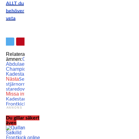
ALLT du
behöver
veta
Relaterade
ämnen:
Gadzhimurad
Abdulaev
MMA
ONE
ONE
Championship
Zebaztian
Kadestam
Nästa
Se UFC-
stjärnornas sista
staredowns!
Missa inte
Se Zebaztian
Kadestams comeback på
Frontkick!
ANNONS
Du gillar säkert
även