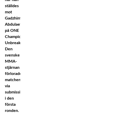
ställdes
mot
Gadzhimurad
Abdulaev
på ONE
Championship:
Unbreakable.
Den
svenske
MMA-
stjärnan
förlorade
matchen
via
submission
i den
första
ronden.