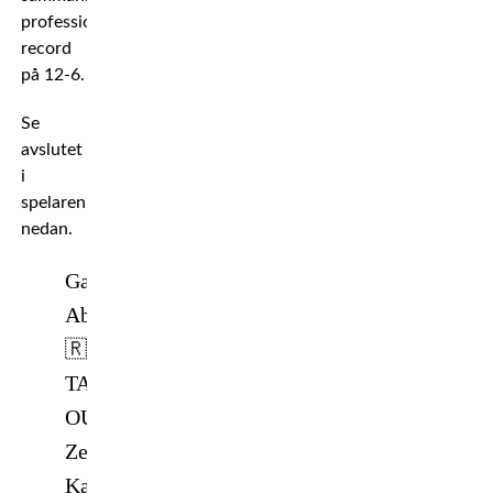
professionellt
record
på 12-6.
Se
avslutet
i
spelaren
nedan.
Gadzhimurad
Abdulaev
🇷🇺
TAPS
OUT
Zebaztian
Kadestam