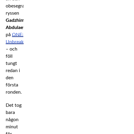
obesegrade
ryssen
Gadzhimurad
Abdulaev
på
ONE:
Unbreakable
– och
föll
tungt
redan i
den
första
ronden.
Det tog
bara
någon
minut