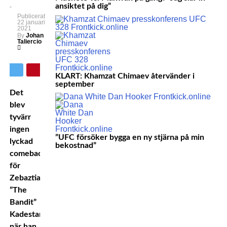
ansiktet på dig”
Publicerat
22 januari
2021
By
Johan
Taliercio
KLART: Khamzat Chimaev återvänder i
september
Det
blev
tyvärr
ingen
”UFC försöker bygga en ny stjärna på min
lyckad
bekostnad”
comeback
för
Zebaztian
”The
Bandit”
Kadestam
när han