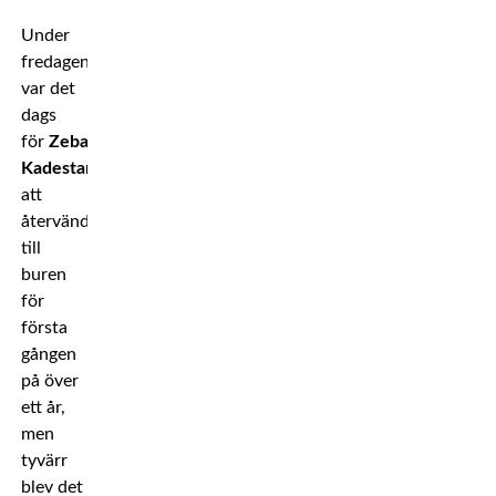
Under
fredagen
var det
dags
för
Zebaztian
Kadestam
att
återvända
till
buren
för
första
gången
på över
ett år,
men
tyvärr
blev det