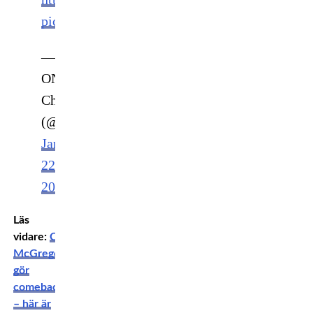
pic.twitter.com/e6b5WBu1Do
—
ONE
Championship
(@ONEChampionship)
January
22,
2021
Läs
vidare:
Conor
McGregor
gör
comeback
– här är