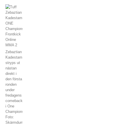
Zebaztian
Kadestam
stryps ut
nästan
direkt i
den första
ronden
under
fredagens
comeback
i One
Championship.
Foto:
Skärmdump