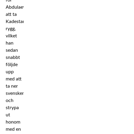
för
Abdulaev
att ta
Kadestams
rygg,
vilket
han
sedan
snabbt
följde
upp
med att
ta ner
svensken
och
strypa
ut
honom
med en