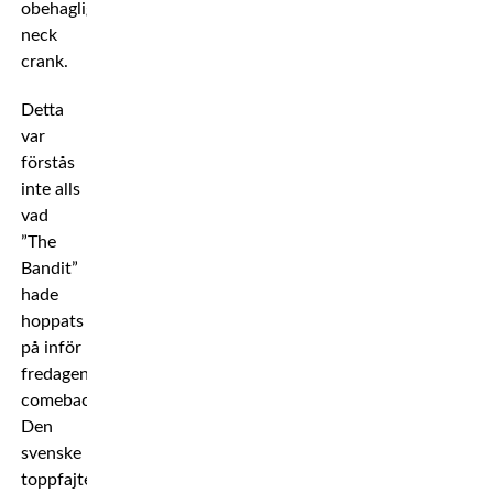
obehaglig
neck
crank.
Detta
var
förstås
inte alls
vad
”The
Bandit”
hade
hoppats
på inför
fredagens
comeback.
Den
svenske
toppfajtern