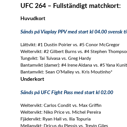
UFC 264 – Fullständigt matchkort:
Huvudkort
Sänds på Viaplay PPV med start kl 04.00 svensk t
Lättvikt: #1 Dustin Poirier vs. #5 Conor McGregor
Weltervikt: #2 Gilbert Burns vs. #4 Stephen Thompso
Tungvikt: Tai Tuivasa vs. Greg Hardy
Bantamvikt (damer): #4 Irene Aldana vs. #5 Yana Kuni
Bantamvikt: Sean O’Malley vs. Kris Moutinho*
Underkort
Sänds på UFC Fight Pass med start kl 02.00
Weltervikt: Carlos Condit vs. Max Griffin
Weltervikt: Niko Price vs. Michel Pereira
Fjädervikt: Ryan Hall vs. Ilia Topuria
Mellanvikt: Dricus du Plessis vs. Trevin Giles