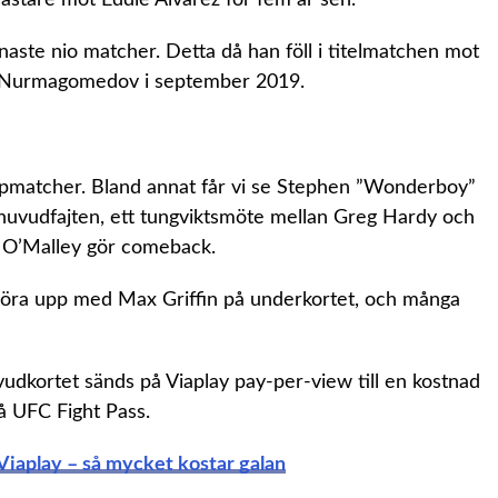
enaste nio matcher. Detta då han föll i titelmatchen mot
b Nurmagomedov i september 2019.
ppmatcher. Bland annat får vi se Stephen ”Wonderboy”
 huvudfajten, ett tungviktsmöte mellan Greg Hardy och
n O’Malley gör comeback.
 göra upp med Max Griffin på underkortet, och många
vudkortet sänds på Viaplay pay-per-view till en kostnad
å UFC Fight Pass.
iaplay – så mycket kostar galan