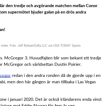
, där den tredje och avgörande matchen mellan Conor
utom supermötet bjuder galan på en drös andra
an!
e möte. Foto: Jeff Bottari/Zuffa LLC via USA TODAY Sports
 vs. McGregor 3. Huvudfajten blir som bekant ett tredje
r McGregor och världsettan Dustin Poirier.
regor
redan i den andra ronden då de gjorde upp i en
habi, men den här gången är man tillbaka i Las Vegas
e i januari 2020. Det är också irländarens enda vinst
ästare mot Eddie Alvarez för fem år sen.