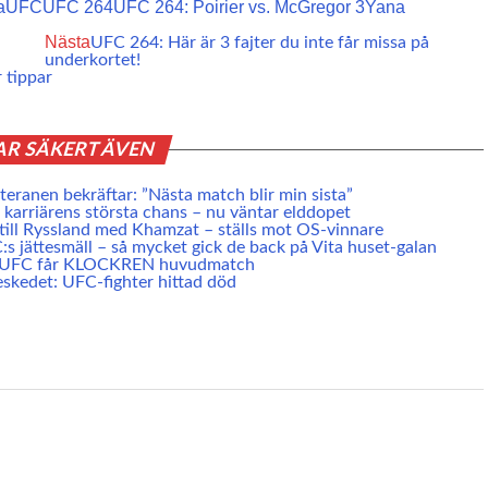
a
UFC
UFC 264
UFC 264: Poirier vs. McGregor 3
Yana
Nästa
UFC 264: Här är 3 fajter du inte får missa på
underkortet!
 tippar
AR SÄKERT ÄVEN
eranen bekräftar: ”Nästa match blir min sista”
karriärens största chans – nu väntar elddopet
 till Ryssland med Khamzat – ställs mot OS-vinnare
s jättesmäll – så mycket gick de back på Vita huset-galan
e UFC får KLOCKREN huvudmatch
skedet: UFC-fighter hittad död