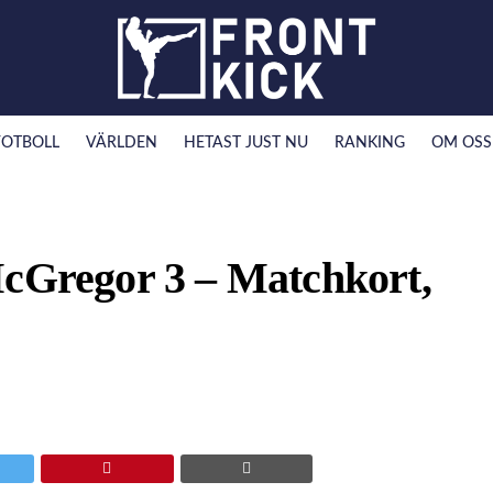
FOTBOLL
VÄRLDEN
HETAST JUST NU
RANKING
OM OSS
McGregor 3 – Matchkort,