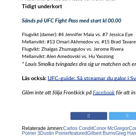
Tidigt underkort
Sänds på UFC Fight Pass med start kl 00.00
Flugvikt (damer): #4 Jennifer Maia vs. #7 Jessica Eye
Mellanvikt: #13 Omari Akhmedov vs. #15 Brad Tavare
Flugvikt: Zhalgas Zhumagulov vs. Jerome Rivera
Mellanvikt: Alen Amedovski vs. Hu Yaozong
* Louis Smolka tvingades dra sig ur matchen och e
Läs också:
UFC-guide: Så streamar du galor i S
Glöm inte att följa Frontkick på
Facebook
för att i
Relaterade ämnen:
Carlos Condit
Conor McGregor
Con
Poirier 3
Dustin Poirier
featured
Gilbert Burns
Greg Har