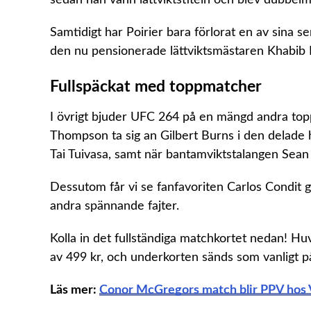
Samtidigt har Poirier bara förlorat en av sina s
den nu pensionerade lättviktsmästaren Khabi
Fullspäckat med toppmatcher
I övrigt bjuder UFC 264 på en mängd andra to
Thompson ta sig an Gilbert Burns i den delade
Tai Tuivasa, samt när bantamviktstalangen Sea
Dessutom får vi se fanfavoriten Carlos Condit
andra spännande fajter.
Kolla in det fullständiga matchkortet nedan! Hu
av 499 kr, och underkorten sänds som vanligt p
Läs mer:
Conor McGregors match blir PPV hos V