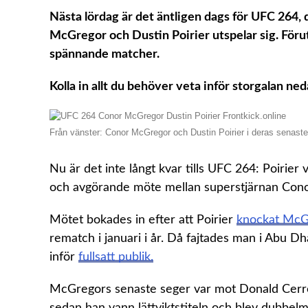
Nästa lördag är det äntligen dags för UFC 264
McGregor och Dustin Poirier utspelar sig. För
spännande matcher.
Kolla in allt du behöver veta inför storgalan ned
Från vänster: Conor McGregor och Dustin Poirier i deras senast
Nu är det inte långt kvar tills UFC 264: Poirier
och avgörande möte mellan superstjärnan Cono
Mötet bokades in efter att Poirier
knockat McG
rematch i januari i år. Då fajtades man i Abu D
inför
fullsatt publik.
McGregors senaste seger var mot Donald Cerron
sedan han vann lättviktstiteln och blev dubbelm