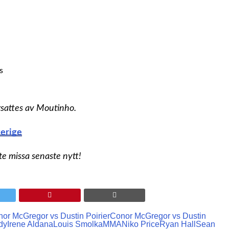
s
rsattes av Moutinho.
verige
nte missa senaste nytt!
or McGregor vs Dustin Poirier
Conor McGregor vs Dustin
dy
Irene Aldana
Louis Smolka
MMA
Niko Price
Ryan Hall
Sean