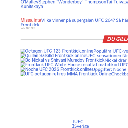
O'Malley
Stephen "Wonderboy" Thompson
Tai Tuivas
Kunitskaya
Missa inte
Vilka vinner på supergalan UFC 264? Så här
Frontkick!
ANNONS
DU GILL
Populära UFC-vet
UFC-sensationen får 
Nickal drar
UFC:
Uppgifter: Noch
Chockbe
UFC
Sverige