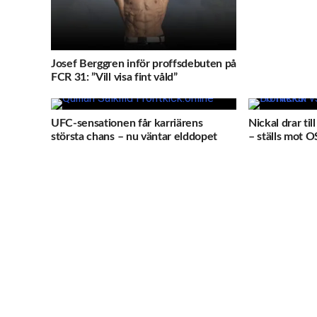
Josef Berggren inför proffsdebuten på
FCR 31: ”Vill visa fint våld”
UFC-sensationen får karriärens
Nickal drar ti
största chans – nu väntar elddopet
– ställs mot O