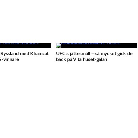
ll Ryssland med Khamzat
UFC:s jättesmäll – så mycket gick de
S-vinnare
back på Vita huset-galan