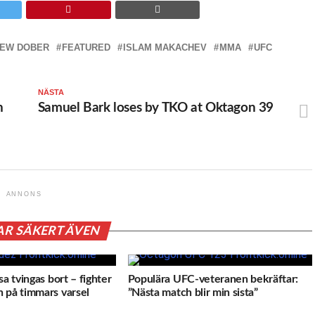
EW DOBER
FEATURED
ISLAM MAKACHEV
MMA
UFC
NÄSTA
n
Samuel Bark loses by TKO at Oktagon 39
ANNONS
AR SÄKERT ÄVEN
sa tvingas bort – fighter
Populära UFC-veteranen bekräftar:
 på timmars varsel
”Nästa match blir min sista”