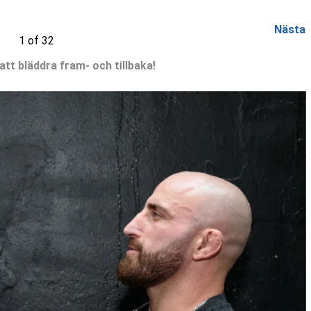
Nästa
1 of 32
 att bläddra fram- och tillbaka!