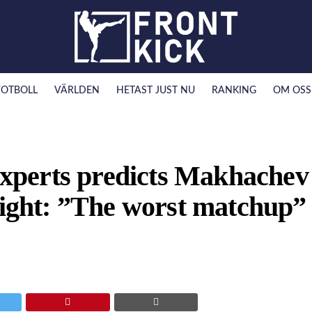
FOTBOLL
VÄRLDEN
HETAST JUST NU
RANKING
OM OSS
perts predicts Makhachev
fight: ”The worst matchup”