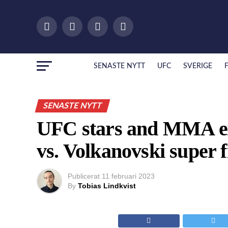
SENASTE NYTT
UFC
SVERIGE
SENASTE NYTT
UFC stars and MMA ex
vs. Volkanovski super 
Publicerat
11 februari 2023
By
Tobias Lindkvist