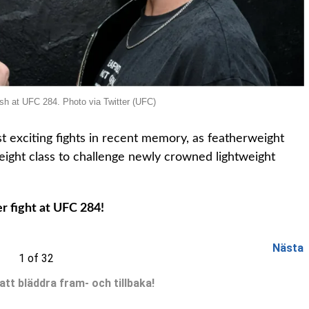
h at UFC 284. Photo via Twitter (UFC)
t exciting fights in recent memory, as featherweight
ght class to challenge newly crowned lightweight
er fight at UFC 284!
Nästa
1 of 32
 att bläddra fram- och tillbaka!