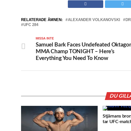
RELATERADE ÄMNEN:
ALEXANDER VOLKANOVSKI
DR
UFC 284
MISSA INTE
Samuel Bark Faces Undefeated Oktago
MMA Champ TONIGHT – Here’s
Everything You Need To Know
DU GILL
Stjärnans bror
tar UFC-match