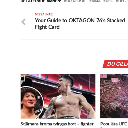
RELATERADE ÄMNEN:
BO NICKAL
MMA
UFC
UFC 
MISSA INTE
Your Guide to OKTAGON 76’s Stacked
Fight Card
DU GILL
Stjärnans brorsa tvingas bort – fighter
Populära UFC-