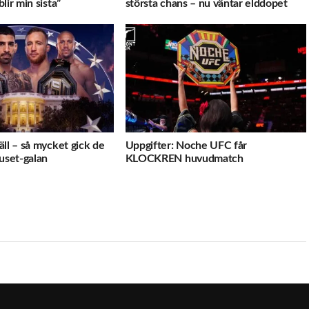
lir min sista”
största chans – nu väntar elddopet
ll – så mycket gick de
Uppgifter: Noche UFC får
uset-galan
KLOCKREN huvudmatch