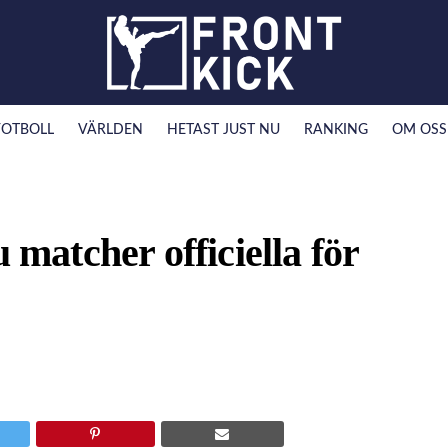
FOTBOLL
VÄRLDEN
HETAST JUST NU
RANKING
OM OSS
 matcher officiella för