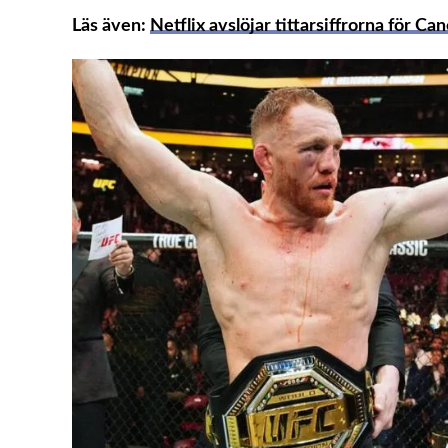
Läs även:
Netflix avslöjar tittarsiffrorna för C