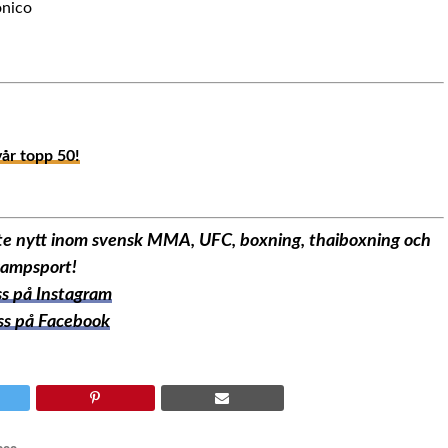
onico
vår topp 50!
aste nytt inom svensk MMA, UFC, boxning, thaiboxning och
ampsport!
oss på Instagram
oss på Facebook