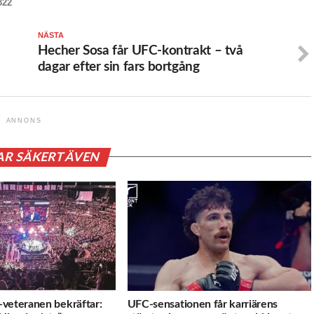
322
NÄSTA
Hecher Sosa får UFC-kontrakt – två
dagar efter sin fars bortgång
ANNONS
AR SÄKERT ÄVEN
veteranen bekräftar:
UFC-sensationen får karriärens