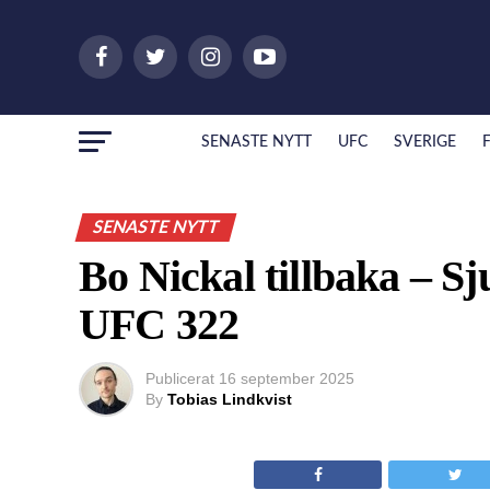
SENASTE NYTT
UFC
SVERIGE
SENASTE NYTT
Bo Nickal tillbaka – Sju
UFC 322
Publicerat
16 september 2025
By
Tobias Lindkvist