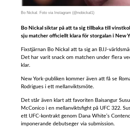
Bo Nickal. Foto via Instagram (@nobickal1)
Bo Nickal siktar på att ta sig tillbaka till vin
sju matcher officiellt klara för storgalan i New 
Fixstjärnan Bo Nickal att ta sig an BJJ-världs
Det har varit snack om matchen under flera ve
klar.
New York-publiken kommer även att få se Roman 
Rodrigues i ett mellanviktsmöte.
Det står även klart att favoriten Baisangur Sus
McConico i en mellanviktsfight på UFC 322. Susu
ett UFC-kontrakt genom Dana White’s Contende
imponerande debutseger via submission.