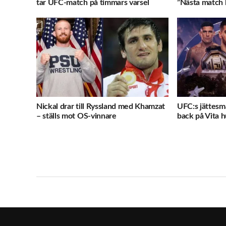
tar UFC-match på timmars varsel
”Nästa match b
Nickal drar till Ryssland med Khamzat
UFC:s jättesmä
– ställs mot OS-vinnare
back på Vita h