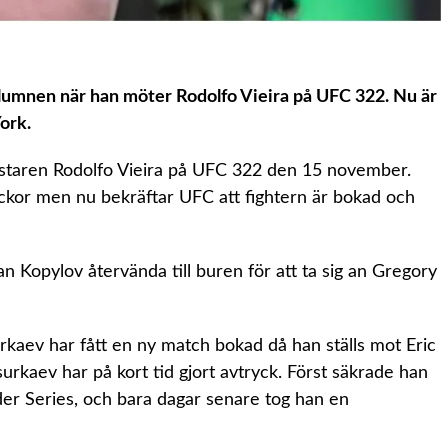
stkolumnen när han möter Rodolfo Vieira på UFC 322. Nu är
York.
mästaren Rodolfo Vieira på UFC 322 den 15 november.
ckor men nu bekräftar UFC att fightern är bokad och
Kopylov återvända till buren för att ta sig an Gregory
urkaev har fått en ny match bokad då han ställs mot Eric
rkaev har på kort tid gjort avtryck. Först säkrade han
r Series, och bara dagar senare tog han en