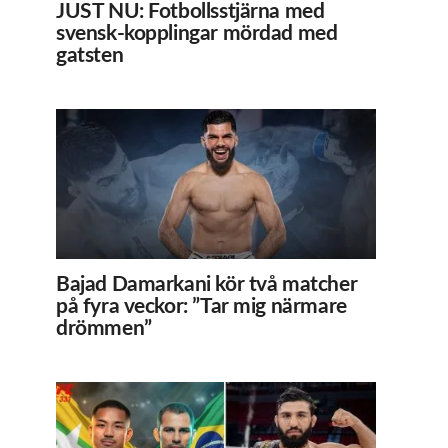
JUST NU: Fotbollsstjärna med
svensk-kopplingar mördad med
gatsten
Bajad Damarkani kör två matcher
på fyra veckor: ”Tar mig närmare
drömmen”