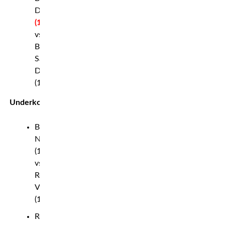
Dariush
(157.2)
vs.
Benoit
Saint
Denis
(155.6)
Underkort
Bo
Nickal
(185.8)
vs.
Rodolfo
Vieira
(186)
Roman