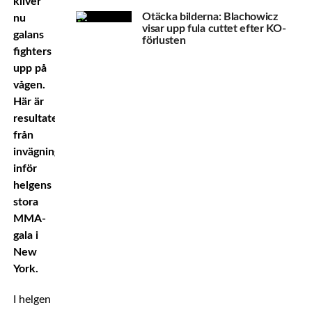
kliver
Otäcka bilderna: Blachowicz
nu
visar upp fula cuttet efter KO-
galans
förlusten
fighters
upp på
vågen.
Här är
resultaten
från
invägningen
inför
helgens
stora
MMA-
gala i
New
York.
I helgen