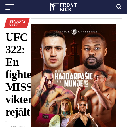
SENASTE
NYTT
UFC
322:
En
fighter
MISSAR
vikten
rejält!