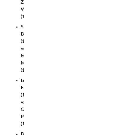
Zhang
Weili
(124.6)
Sean
Brady
(169.4)
vs.
Michael
Morales
(170.6)
Leon
Edwards
(170)
vs.
Carlos
Prates
(169.6)
Beneil