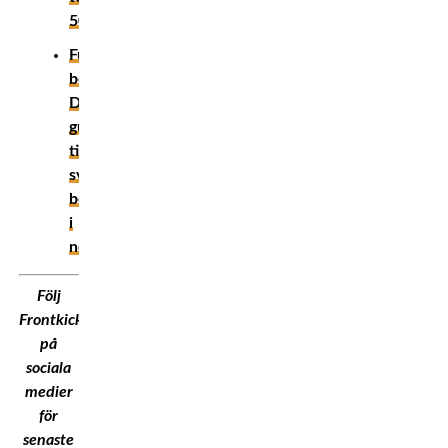
50!
Fullspäckad
boxningsmånad!
Din
guide
till
svensk
boxning
i
november
Följ
Frontkick.Online
på
sociala
medier
för
senaste