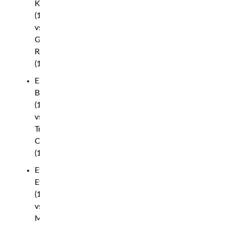
Kopylov
(185.2)
vs.
Gregory
Rodrigues
(185.8)
Erin
Blanchfield
(125.8)
vs.
Tracy
Cortez
(125.6)
Ethyn
Ewing
(145.2)
vs.
Malcolm