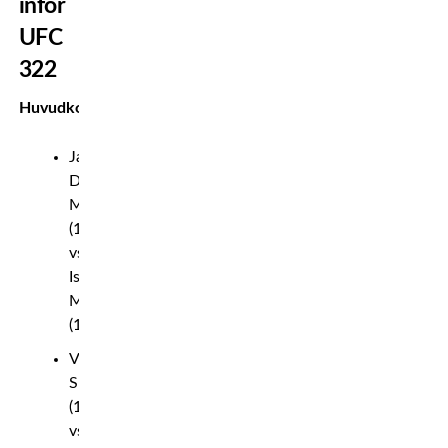
inför
UFC
322
Huvudkort
Jack
Della
Maddalena
(169.8)
vs.
Islam
Makhachev
(170)
Valentina
Shevchenko
(124.6)
vs.