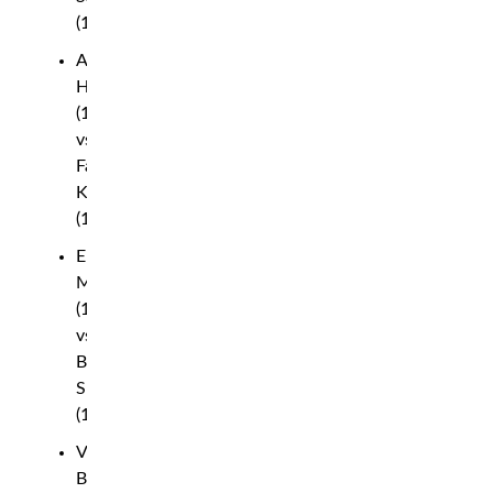
(145.6)
Angela
Hill
(115.6)
vs.
Fatima
Kline
(115.4)
Eric
McConico
(185.6)
vs.
Baisangur
Susurkaev
(185.2)
Viacheslav
Borshchev