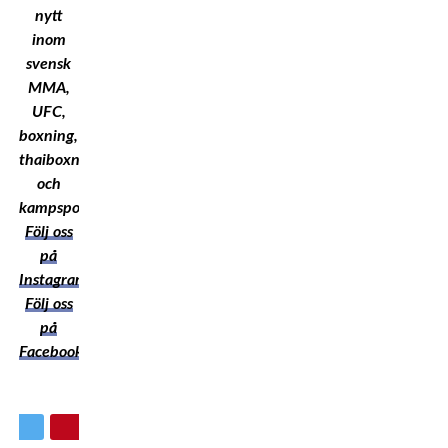
nytt
inom
svensk
MMA,
UFC,
boxning,
thaiboxning
och
kampsport!
Följ oss
på
Instagram
Följ oss
på
Facebook