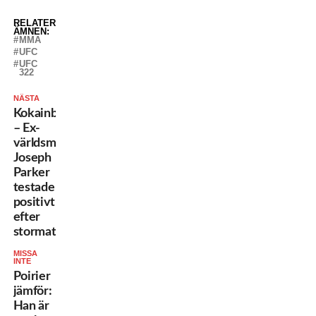
RELATERADE
ÄMNEN:
MMA
UFC
UFC
322
NÄSTA
Kokainbeskedet
– Ex-
världsmästaren
Joseph
Parker
testade
positivt
efter
stormatchen
MISSA
INTE
Poirier
jämför:
Han är