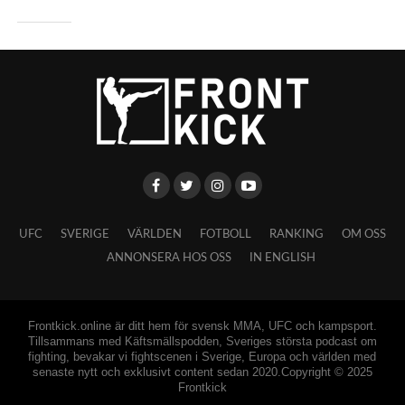
UFC
SVERIGE
VÄRLDEN
FOTBOLL
RANKING
OM OSS
ANNONSERA HOS OSS
IN ENGLISH
Frontkick.online är ditt hem för svensk MMA, UFC och kampsport.
Tillsammans med Käftsmällspodden, Sveriges största podcast om
fighting, bevakar vi fightscenen i Sverige, Europa och världen med
senaste nytt och exklusivt content sedan 2020.Copyright © 2025
Frontkick