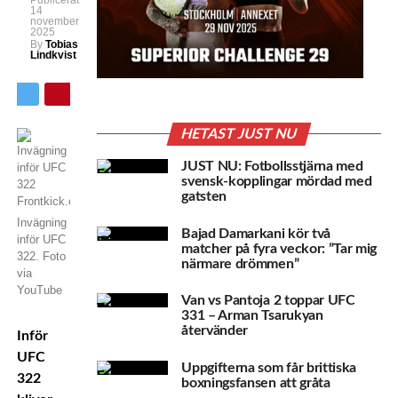
Publicerat
14
november
2025
By
Tobias
Lindkvist
HETAST JUST NU
JUST NU: Fotbollsstjärna med
svensk-kopplingar mördad med
gatsten
Invägning
Bajad Damarkani kör två
inför UFC
matcher på fyra veckor: ”Tar mig
322. Foto
närmare drömmen”
via
YouTube
Van vs Pantoja 2 toppar UFC
331 – Arman Tsarukyan
återvänder
Inför
UFC
Uppgifterna som får brittiska
322
boxningsfansen att gråta