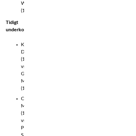
Wellmaker
(143.6)
Tidigt
underkort
Kyle
Daukaus
(186)
vs.
Gerald
Meerschaert
(185.6)
Chepe
Mariscal
(145.6)
vs.
Pat
Sabatini