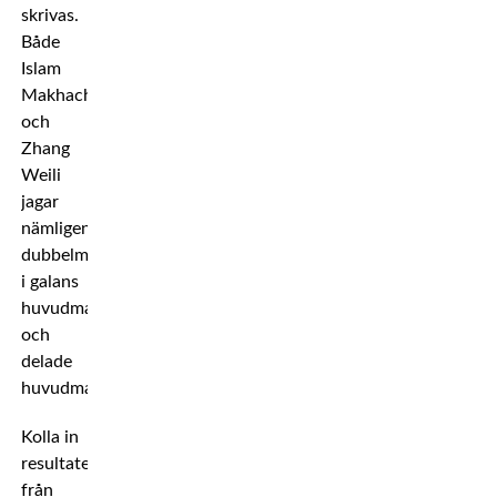
skrivas.
Både
Islam
Makhachev
och
Zhang
Weili
jagar
nämligen
dubbelmästarstatus
i galans
huvudmatch
och
delade
huvudmatch.
Kolla in
resultaten
från