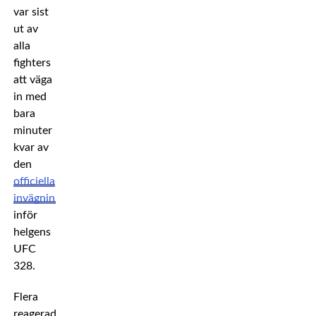
var sist
ut av
alla
fighters
att väga
in med
bara
minuter
kvar av
den
officiella
invägningen
inför
helgens
UFC
328.
Flera
reagerade