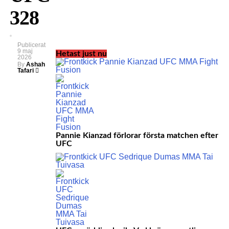
328
Publicerat
9 maj
Hetast just nu
2026
By
Ashah
Tafari
Pannie Kianzad förlorar första matchen efter
UFC