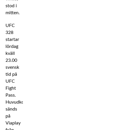
stod i
mitten.
UFC
328
startar
lördag
kväll
23.00
svensk
tid på
UFC
Fight
Pass.
Huvudkortet
sänds
på
Viaplay
från