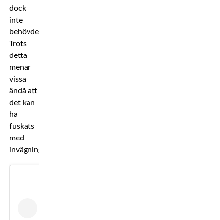
dock
inte
behövdes.
Trots
detta
menar
vissa
ändå att
det kan
ha
fuskats
med
invägningen.