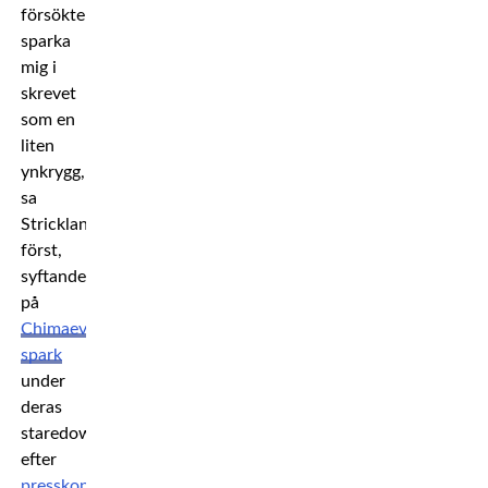
försökte
sparka
mig i
skrevet
som en
liten
ynkrygg,
sa
Strickland
först,
syftandes
på
Chimaevs
spark
under
deras
staredown
efter
presskonferensen
.