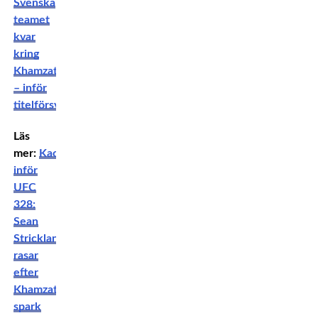
Svenska
teamet
kvar
kring
Khamzat
– inför
titelförsvaret
Läs
mer:
Kaos
inför
UFC
328:
Sean
Strickland
rasar
efter
Khamzats
spark