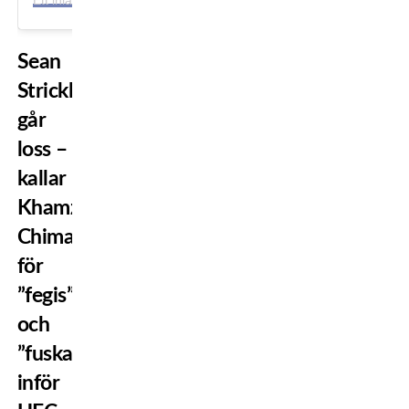
Sean
Strickland
går
loss –
kallar
Khamzat
Chimaev
för
”fegis”
och
”fuskare”
inför