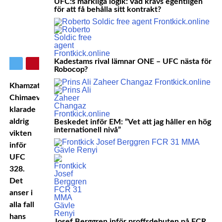
UFC:s märkliga logik: Vad krävs egentligen
för att få behålla sitt kontrakt?
Kadestams rival lämnar ONE – UFC nästa för
Robocop?
Khamzat
Chimaev
klarade
aldrig
Beskedet inför EM: ”Vet att jag håller en hög
internationell nivå”
vikten
inför
UFC
328.
Det
anser i
alla fall
hans
Josef Berggren inför proffsdebuten på FCR