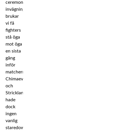
ceremoniella
invägningarna
brukar
vi få
fighters
stå öga
mot öga
en sista
gång
inför
matcherna.
Chimaev
och
Strickland
hade
dock
ingen
vanlig
staredown