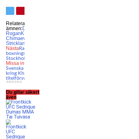
Relaterade
ämnen:
Dana White
Joe
Rogan
Khamzat
Khamzat
Chimaev
MMA
Sean
Strickland
UFC
UFC 328
Nästa
Rapport från
boxningslandskampen i
Stockholm – del 1
Missa inte
UFC 328:
Svenska teamet kvar
kring Khamzat – inför
titelförsvaret
ANNONS
Du gillar säkert
även