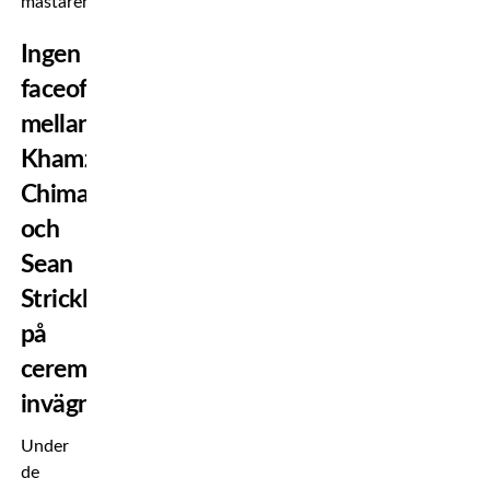
mästaren.
Ingen
faceoff
mellan
Khamzat
Chimaev
och
Sean
Strickland
på
ceremoniella
invägningen
Under
de