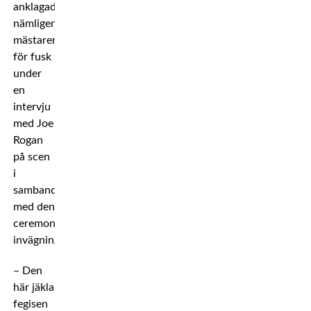
anklagade
nämligen
mästaren
för fusk
under
en
intervju
med Joe
Rogan
på scen
i
samband
med den
ceremoniella
invägningen.
– Den
här jäkla
fegisen