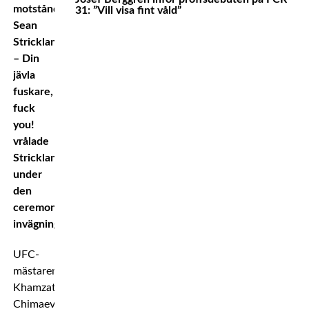
motståndare
31: ”Vill visa fint våld”
Sean
Strickland.
– Din
jävla
fuskare,
fuck
you!
vrålade
Strickland
under
den
ceremoniella
invägningen.
UFC-
mästaren
Khamzat
Chimaev