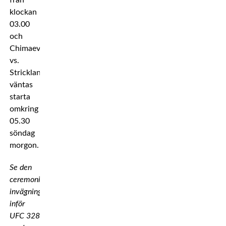
klockan
03.00
och
Chimaev
vs.
Strickland
väntas
starta
omkring
05.30
söndag
morgon.
Se den
ceremoniella
invägningen
inför
UFC 328