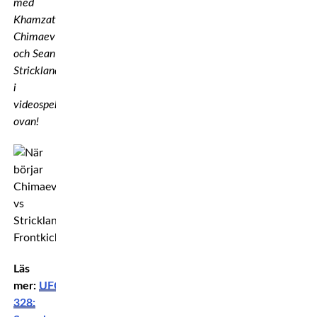
med
Khamzat
Chimaev
och Sean
Strickland
i
videospelaren
ovan!
Läs
mer:
UFC
328: