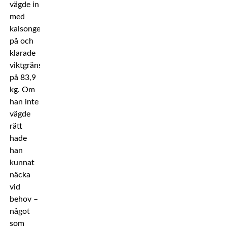
vägde in
med
kalsongerna
på och
klarade
viktgränsen
på 83,9
kg. Om
han inte
vägde
rätt
hade
han
kunnat
näcka
vid
behov –
något
som