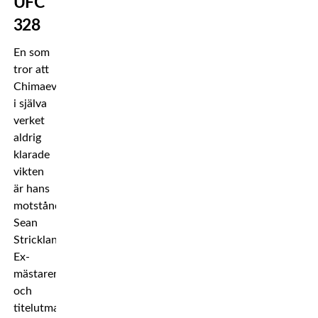
UFC
328
En som
tror att
Chimaev
i själva
verket
aldrig
klarade
vikten
är hans
motståndare
Sean
Strickland.
Ex-
mästaren
och
titelutmanaren