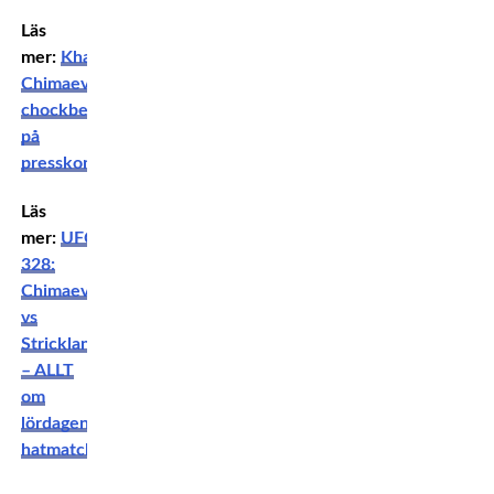
Läs
mer:
Khamzat
Chimaevs
chockbesked
på
presskonferensen
Läs
mer:
UFC
328:
Chimaev
vs
Strickland
– ALLT
om
lördagens
hatmatch!