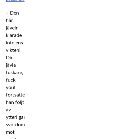
– Den
här
jäveln
klarade
inte ens
vikten!
Din
jävla
fuskare,
fuck
you!
fortsatte
han följt
av
ytterligare
svordomar
mot