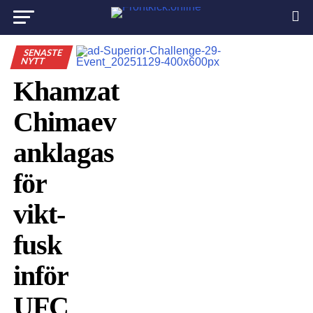
SENASTE
NYTT
Khamzat
Chimaev
anklagas
för
vikt-
fusk
inför
UFC