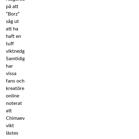
på att
”Borz”
såg ut
att ha
haft en
tuff
viktnedgång.
Samtidigt
har
vissa
fans och
kreatörer
online
noterat
att
Chimaevs
vikt
lästes