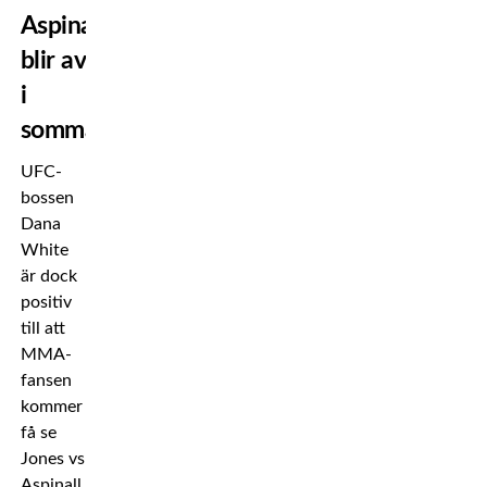
Aspinall
blir av
i
sommar
UFC-
bossen
Dana
White
är dock
positiv
till att
MMA-
fansen
kommer
få se
Jones vs
Aspinall