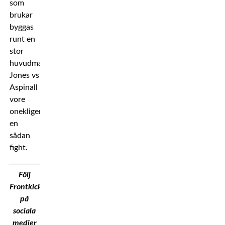
som
brukar
byggas
runt en
stor
huvudmatch.
Jones vs
Aspinall
vore
onekligen
en
sådan
fight.
Följ
Frontkick.Online
på
sociala
medier