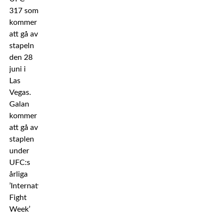
317 som
kommer
att gå av
stapeln
den 28
juni i
Las
Vegas.
Galan
kommer
att gå av
staplen
under
UFC:s
årliga
’International
Fight
Week’