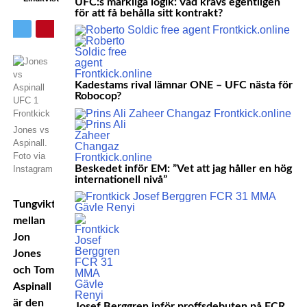
UFC:s märkliga logik: Vad krävs egentligen
för att få behålla sitt kontrakt?
Kadestams rival lämnar ONE – UFC nästa för
Robocop?
Jones vs
Aspinall.
Foto via
Beskedet inför EM: ”Vet att jag håller en hög
Instagram
internationell nivå”
Tungviktsmatchen
mellan
Jon
Jones
och Tom
Aspinall
är den
Josef Berggren inför proffsdebuten på FCR