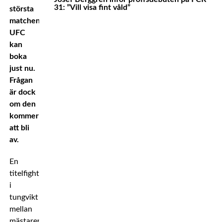
31: ”Vill visa fint våld”
största
matchen
UFC
kan
boka
just nu.
Frågan
är dock
om den
kommer
att bli
av.
En
titelfight
i
tungvikt
mellan
mästaren