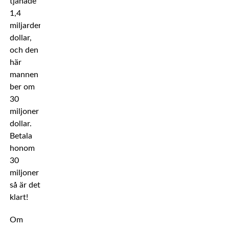
tjänade
1,4
miljarder
dollar,
och den
här
mannen
ber om
30
miljoner
dollar.
Betala
honom
30
miljoner
så är det
klart!
Om