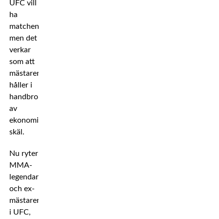
UFC vill
ha
matchen,
men det
verkar
som att
mästaren
håller i
handbromsen
av
ekonomiska
skäl.
Nu ryter
MMA-
legendaren
och ex-
mästaren
i UFC,