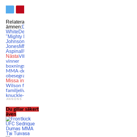
Relaterade
ämnen:
Dana
White
Demetrious
"Mighty Mouse"
Johnson
Jon
Jones
MMA
Tom
Aspinall
UFC
Nästa
VIDEO: Här
vinner
boxningsvärldsmästaren
MMA-debuten mot
obesegrad fighter
Missa inte
Mathilda
Wilson förenar
familjeliv med bare
knuckle-karriären
ANNONS
Du gillar säkert
även