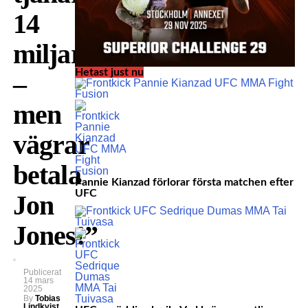
14
miljarder
Hetast just nu
–
men
vägrar
betala
Pannie Kianzad förlorar första matchen efter
UFC
Jon
Jones!”
Publicerat
14 mars
2025
By
Tobias
Lindkvist