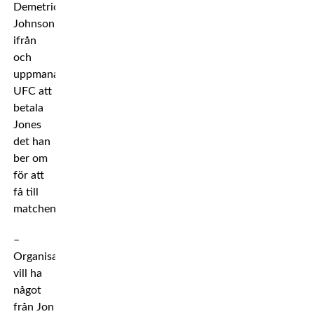
Demetrious
Johnson,
ifrån
och
uppmanar
UFC att
betala
Jones
det han
ber om
för att
få till
matchen.
–
Organisationen
vill ha
något
från Jon