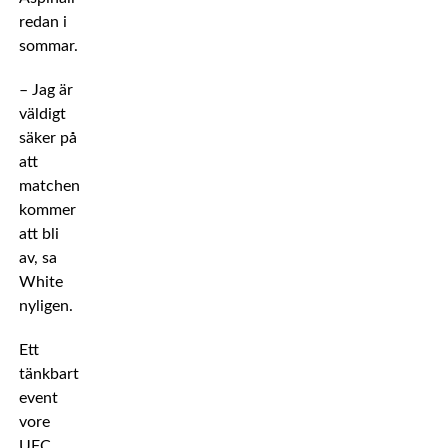
redan i
sommar.
– Jag är
väldigt
säker på
att
matchen
kommer
att bli
av, sa
White
nyligen.
Ett
tänkbart
event
vore
UFC