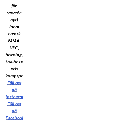
för
senaste
nytt
inom
svensk
MMA,
UFC,
boxning,
thaiboxning
och
kampsport!
Följ oss
på
Instagram
Följ oss
på
Facebook