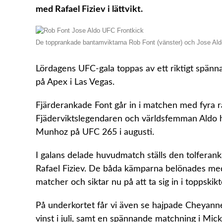
med Rafael Fiziev i lättvikt.
De topprankade bantamviktarna Rob Font (vänster) och Jose Ald
Lördagens UFC-gala toppas av ett riktigt spänn
på Apex i Las Vegas.
Fjärderankade Font går in i matchen med fyra r
Fjäderviktslegendaren och världsfemman Aldo h
Munhoz på UFC 265 i augusti.
I galans delade huvudmatch ställs den tolferank
Rafael Fiziev. De båda kämparna belönades med 
matcher och siktar nu på att ta sig in i toppskik
På underkortet får vi även se hajpade Cheyann
vinst i juli, samt en spännande matchning i Mi