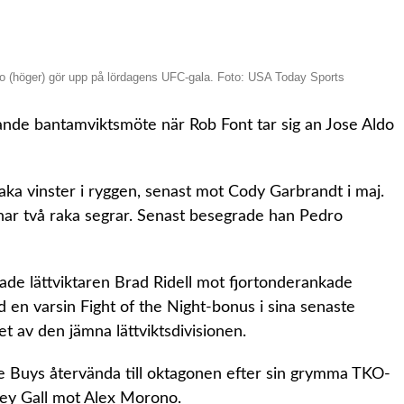
o (höger) gör upp på lördagens UFC-gala. Foto: USA Today Sports
ande bantamviktsmöte när Rob Font tar sig an Jose Aldo
aka vinster i ryggen, senast mot Cody Garbrandt i maj.
ar två raka segrar. Senast besegrade han Pedro
ade lättviktaren Brad Ridell mot fjortonderankade
en varsin Fight of the Night-bonus i sina senaste
tet av den jämna lättviktsdivisionen.
e Buys återvända till oktagonen efter sin grymma TKO-
ckey Gall mot Alex Morono.