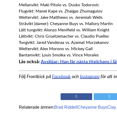
Mellanvikt: Maki Pitolo vs. Dusko Todorovic
Flugvikt: Manel Kape vs. Zhalgas Zhumagulov
Weltervikt: Jake Matthews vs. Jeremiah Wells
Stråvikt (damer): Cheyanne Buys vs. Mallory Martin
Lätt tungvikt: Alonzo Menifield vs. William Knight
Lättvikt: Chris Gruetzemacher vs. Claudio Puelles
Tungvikt: Jared Vanderaa vs. Azamat Murzakanov
Weltervikt: Alex Morono vs. Mickey Gall
Bantamvikt: Louis Smolka vs. Vince Morales
Läs också:
Avslöjar: Han får nästa titelchans i lä
Följ Frontkick på
Facebook
och
Instagram
för att i
Relaterade ämnen:
Brad Riddell
Cheyanne Buys
Clay