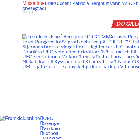
Missa inte
Braksuccén: Patricia Berghult vann WBC-tit
obesegrad!
ANNONS
DU GILL
Josef Berggren inför proffsdebuten på FCR 31: ”Vill vis
Stjärnans brorsa tvingas bort – fighter tar UFC-match
Populära UFC-veteranen bekräftar: ”Nästa match blir 
UFC-sensationen får karriärens största chans – nu vä
Nickal drar till Ryssland med Khamzat – ställs mot O
UFC:s jättesmäll – så mycket gick de back på Vita hus
UFC
Sverige
Världen
Fotboll
Ranking