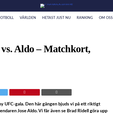
FOTBOLL
VÄRLDEN
HETAST JUST NU
RANKING
OM OSS
vs. Aldo – Matchkort,
y UFC-gala. Den här gången bjuds vi på ett riktigt
ndaren Jose Aldo. Vi får även se Brad Ridell göra upp