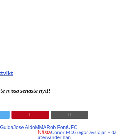
ttvikt
nte missa senaste nytt!
 Guida
Jose Aldo
MMA
Rob Font
UFC
Nästa
Conor McGregor avslöjar – då
återvänder han