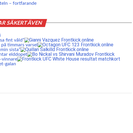
eln – fortfarande
AR SÄKERT ÄVEN
a fint våld”
 på timmars varsel
min sista”
ntar elddopet
S-vinnare
et-galan