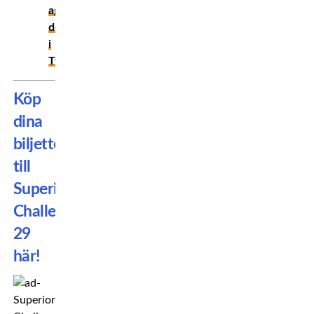
aggressiv
debut
i
Tyskland!
Köp
dina
biljetter
till
Superior
Challenge
29
här!