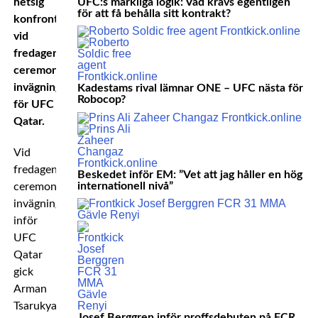
UFC:s märkliga logik: Vad krävs egentligen
hetsig
för att få behålla sitt kontrakt?
konfrontation
vid
fredagens
ceremoniella
invägning
Kadestams rival lämnar ONE – UFC nästa för
Robocop?
för UFC
Qatar.
Vid
fredagens
Beskedet inför EM: ”Vet att jag håller en hög
internationell nivå”
ceremoniella
invägningar
inför
UFC
Qatar
gick
Arman
Tsarukyan
Josef Berggren inför proffsdebuten på FCR