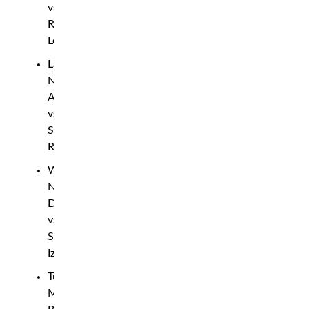
vs.
Ryan
Loder
Lättvikt:
Nurullo
Aliev
vs.
Shaqueme
Rock
Weltervikt:
Nicolas
Dalby
vs.
Saygid
Izagakhmaev
Tungvikt:
Marek