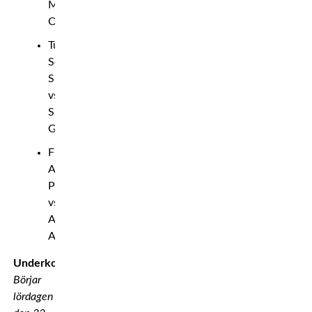
Myktybek
Orolbai
Tungvikt:
Serghei
Spivac
vs.
Shamil
Gaziev
Flugvikt:
Alex
Perez
vs.
Asu
Almabayev
Underkort
Börjar
lördagen