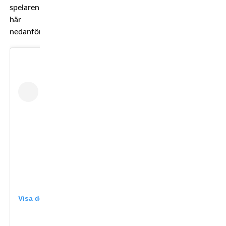
spelaren
här
nedanför.
Visa detta inlägg på Instagram