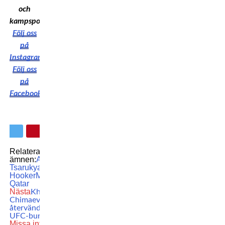
och
kampsport!
Följ oss
på
Instagram
Följ oss
på
Facebook
Relaterade
ämnen:
Arman
Tsarukyan
Dan
Hooker
MMA
UFC
UFC
Qatar
Nästa
Khamzat
Chimaev avslöjar: DÅ
återvänder jag till
UFC-buren
Missa inte
Deniz