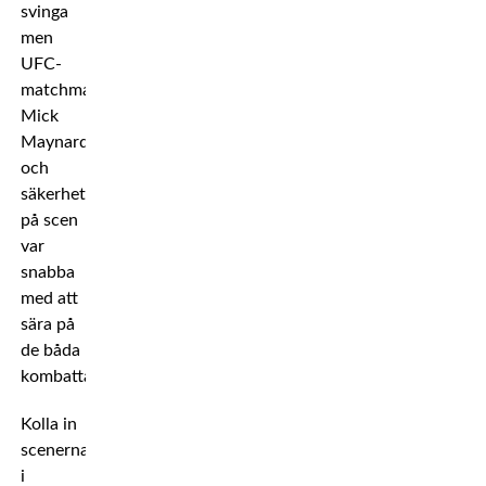
svinga
men
UFC-
matchmakern
Mick
Maynard
och
säkerhetspersonalen
på scen
var
snabba
med att
sära på
de båda
kombattanterna.
Kolla in
scenerna
i