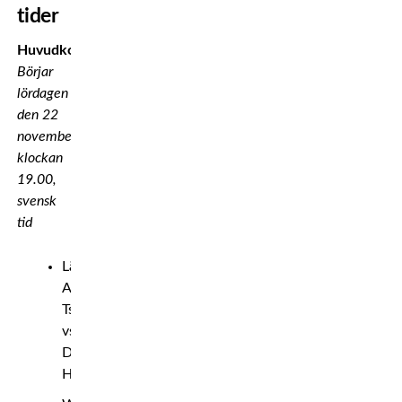
tider
Huvudkort
Börjar
lördagen
den 22
november
klockan
19.00,
svensk
tid
Lättvikt:
Arman
Tsarukyan
vs.
Dan
Hooker