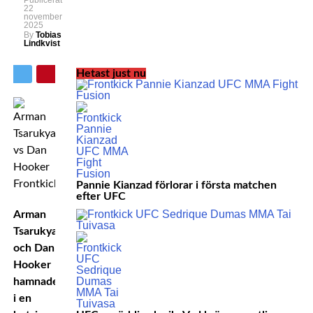
Publicerat
22
november
2025
By
Tobias
Lindkvist
Hetast just nu
Pannie Kianzad förlorar i första matchen
efter UFC
Arman
Tsarukyan
och Dan
Hooker
hamnade
i en