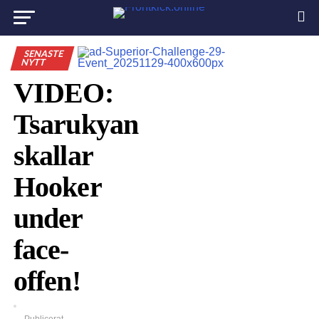
SENASTE
NYTT
VIDEO:
Tsarukyan
skallar
Hooker
under
face-
offen!