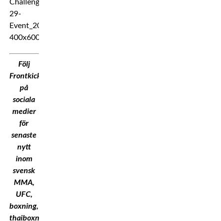
Följ
Frontkick.Online
på
sociala
medier
för
senaste
nytt
inom
svensk
MMA,
UFC,
boxning,
thaiboxning