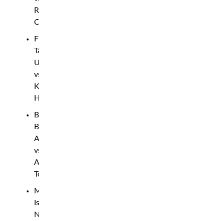
Rafael
Cerqueira
Flugvikt:
Tagir
Ulanbekov
vs.
Kyoji
Horiguchi
Bantamvikt:
Bekzat
Almakhan
vs.
Aleksandre
Topuria
Mellanvikt:
Ismail
Naurdiev