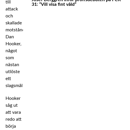
till
31: ”Vill visa fint våld”
attack
och
skallade
motståndaren
Dan
Hooker,
något
som
nästan
utlöste
ett
slagsmål.
Hooker
såg ut
att vara
redo att
börja