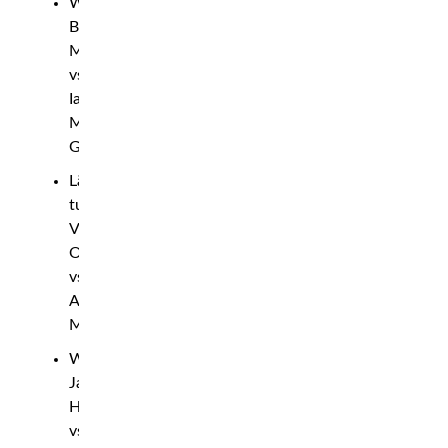
Weltervikt:
Belal
Muhammad
vs.
Ian
Machado
Garry
Lätt
tungvikt:
Volkan
Oezdemir
vs.
Alonzo
Menifield
Weltervikt:
Jack
Hermansson
vs.