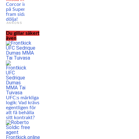
Corcor inför derbyt
på Superior: Ska ta
fram sidan jag tvingas
dölja!
ANNONS
Du gillar säkert
även
UFC:s märkliga
logik: Vad krävs
egentligen för
att få behålla
sitt kontrakt?