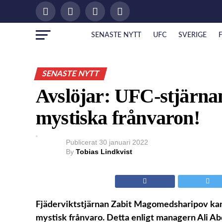
SENASTE NYTT
UFC
SVERIGE
SENASTE NYTT
Avslöjar: UFC-stjärna
mystiska frånvaron!
Publicerat
30 januari 2022
By
Tobias Lindkvist
Fjäderviktstjärnan Zabit Magomedsharipov kan än
mystisk frånvaro. Detta enligt managern Ali Abd