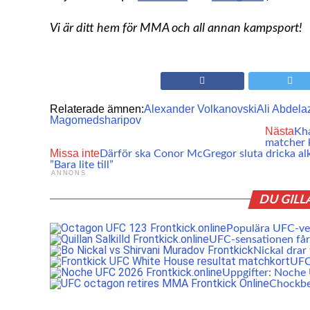
Vi är ditt hem för MMA och all annan kampsport!
Relaterade ämnen:
Alexander Volkanovski
Ali Abdela
Magomedsharipov
Nästa
Kha
matcher 
Missa inte
Därför ska Conor McGregor sluta dricka al
”Bara lite till”
ANNONS
DU GILL
Populära UFC-vet
UFC-sensationen får 
Nickal drar
UFC:
Uppgifter: Noch
Chockbe