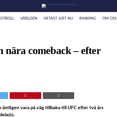
FOTBOLL
VÄRLDEN
HETAST JUST NU
RANKING
OM OSS
n nära comeback – efter
tligen vara på väg tillbaka till UFC efter två års
elaziz.