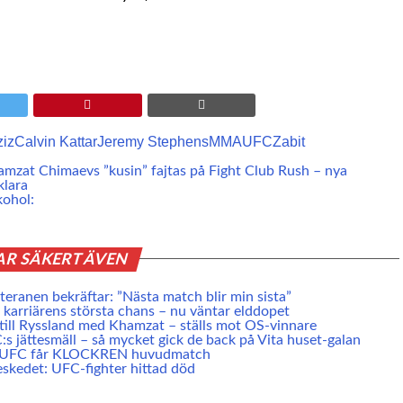
ziz
Calvin Kattar
Jeremy Stephens
MMA
UFC
Zabit
mzat Chimaevs ”kusin” fajtas på Fight Club Rush – nya
klara
kohol:
AR SÄKERT ÄVEN
eranen bekräftar: ”Nästa match blir min sista”
karriärens största chans – nu väntar elddopet
 till Ryssland med Khamzat – ställs mot OS-vinnare
s jättesmäll – så mycket gick de back på Vita huset-galan
e UFC får KLOCKREN huvudmatch
skedet: UFC-fighter hittad död