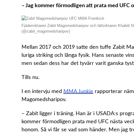
– Jag kommer förmodligen att prata med UFC om
Fjäderviktaren Zabit Magomedsharipov och lättviktaren Khabib 
(@zabit_magomedsharipov)
Mellan 2017 och 2019 satte den tuffe Zabit Ma
luriga striking och långa fysik. Hans senaste v
men sedan dess har det tyvärr varit ganska tys
Tills nu.
I en intervju med
MMA Junkie
rapporterar näml
Magomedsharipov.
– Zabit ligger i träning. Han är i USADA:s pro
kommer förmodligen prata med UFC nästa vecka
honom. Så vi får se vad som händer. Men jag tro