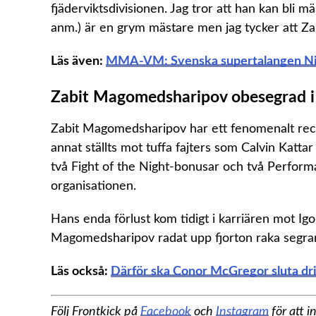
fjäderviktsdivisionen. Jag tror att han kan bli 
anm.) är en grym mästare men jag tycker att Zab
Läs även:
MMA-VM: Svenska supertalangen Niko
Zabit Magomedsharipov obesegrad 
Zabit Magomedsharipov har ett fenomenalt rec
annat ställts mot tuffa fajters som Calvin Kat
två Fight of the Night-bonusar och två Perform
organisationen.
Hans enda förlust kom tidigt i karriären mot Ig
Magomedsharipov radat upp fjorton raka segrar
Läs också:
Därför ska Conor McGregor sluta drick
Följ Frontkick på
Facebook
och
Instagram
för att i