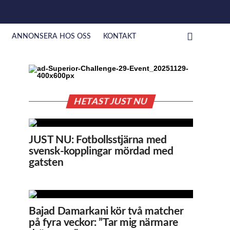
ANNONSERA HOS OSS
KONTAKT
HETAST JUST NU
JUST NU: Fotbollsstjärna med
svensk-kopplingar mördad med
gatsten
Bajad Damarkani kör två matcher
på fyra veckor: ”Tar mig närmare