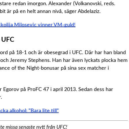
mästare redan imorgon. Alexander (Volkanovski, reds.
it är på en helt annan nivå, säger Abdelaziz.
lija Milosevic vinner VM-guld!
i UFC
ord på 18-1 och är obesegrad i UFC. Där har han bland
tar och Jeremy Stephens. Han har även lyckats plocka hem
ance of the Night-bonusar på sina sex matcher i
or Egorov på ProFC 47 i april 2013. Sedan dess har
.
a alkohol: ”Bara lite till”
nte missa senaste nytt från UFC!