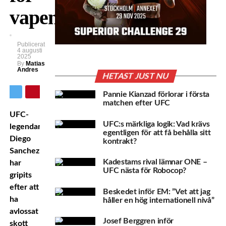
vapenbrott
Publicerat
4 augusti
2025
By
Matias
Andres
HETAST JUST NU
Pannie Kianzad förlorar i första
matchen efter UFC
UFC-
UFC:s märkliga logik: Vad krävs
legendaren
egentligen för att få behålla sitt
Diego
kontrakt?
Sanchez
Kadestams rival lämnar ONE –
har
UFC nästa för Robocop?
gripits
efter att
Beskedet inför EM: ”Vet att jag
ha
håller en hög internationell nivå”
avlossat
Josef Berggren inför
skott