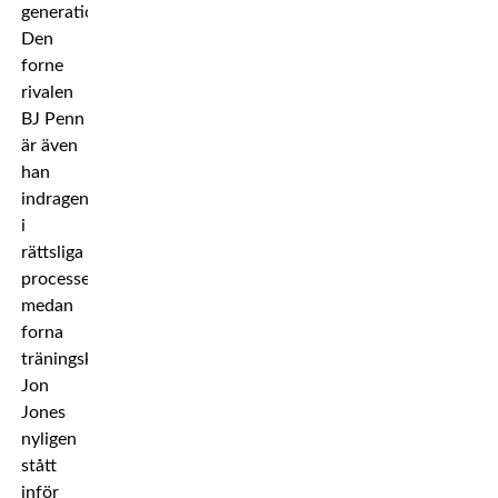
generation.
Den
forne
rivalen
BJ Penn
är även
han
indragen
i
rättsliga
processer,
medan
forna
träningskamraten
Jon
Jones
nyligen
stått
inför