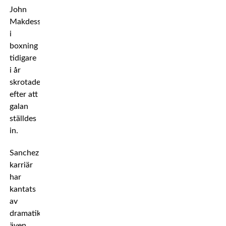
John
Makdessi
i
boxning
tidigare
i år
skrotades
efter att
galan
ställdes
in.
Sanchez
karriär
har
kantats
av
dramatik
även