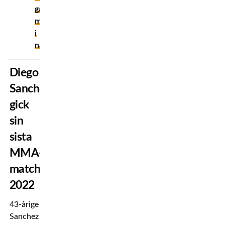
galna
matcherna
i
natt
Diego
Sanchez
gick
sin
sista
MMA-
match
2022
43-årige
Sanchez