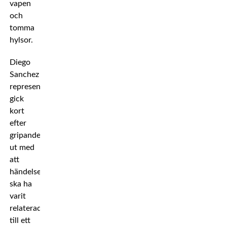
vapen
och
tomma
hylsor.
Diego
Sanchez
representanter
gick
kort
efter
gripandet
ut med
att
händelsen
ska ha
varit
relaterad
till ett