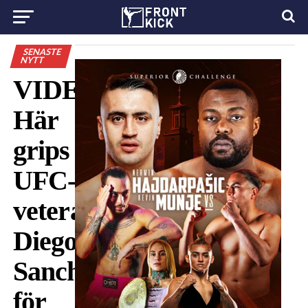
SENASTE
NYTT
VIDEO:
Här
grips
UFC-
veteranen
Diego
Sanchez
för