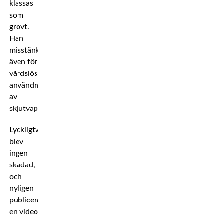
klassas
som
grovt.
Han
misstänks
även för
vårdslös
användning
av
skjutvapen.
Lyckligtvis
blev
ingen
skadad,
och
nyligen
publicerades
en video