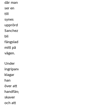
där man
ser en
till
synes
upprörd
Sanchez
bli
fängslad
mitt på
vägen.
Under
ingripandet
klagar
han
över att
handfängslet
skaver
och att