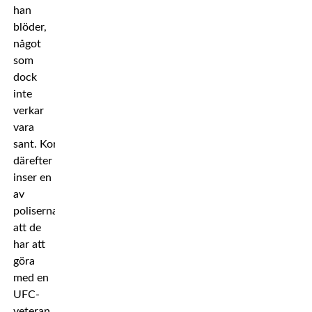
han
blöder,
något
som
dock
inte
verkar
vara
sant. Kort
därefter
inser en
av
poliserna
att de
har att
göra
med en
UFC-
veteran.