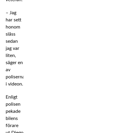
– Jag
har sett
honom
slåss
sedan
jag var
liten,
säger en
av
poliserna
i videon.
Enligt
polisen
pekade
bilens
förare
ut Diego