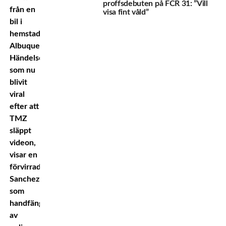
proffsdebuten på FCR 31: ”Vill
från en
visa fint våld”
bil i
hemstaden
Albuquerque.
Händelsen,
som nu
blivit
viral
efter att
TMZ
släppt
videon,
visar en
förvirrad
Sanchez
som
handfängslas
av