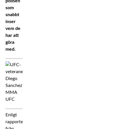
polisen
som
snabbt
inser
vem de
har att
göra
med.
Enligt
rapporter
från