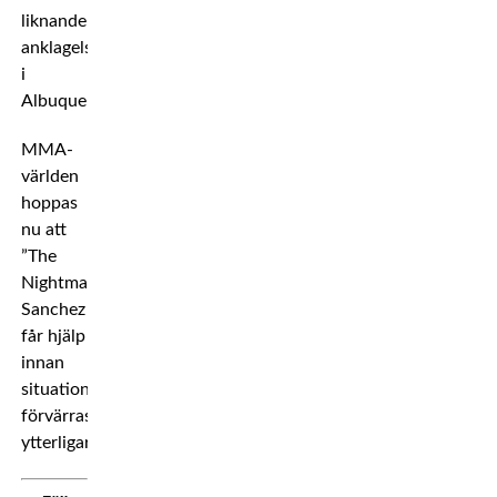
liknande
anklagelser
i
Albuquerque.
MMA-
världen
hoppas
nu att
”The
Nightmare”
Sanchez
får hjälp
innan
situationen
förvärras
ytterligare.