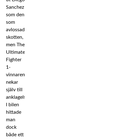
Sanchez
som den
som
avlossade
skotten,
men The
Ultimate
Fighter
1-
vinnaren
nekar
själv till
anklagelserna.
I bilen
hittade
man
dock
både ett