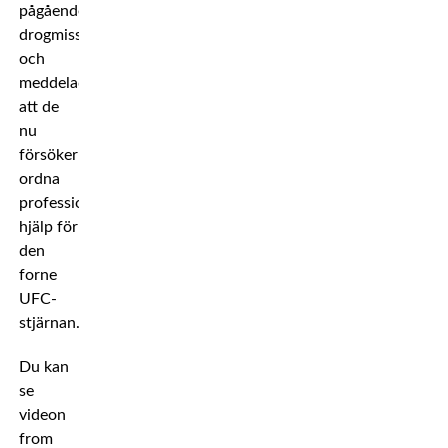
pågående
drogmissbruk,
och
meddelade
att de
nu
försöker
ordna
professionell
hjälp för
den
forne
UFC-
stjärnan.
Du kan
se
videon
from