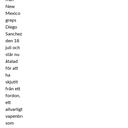
New
Mexico
greps
Diego
Sanchez
den 18
juli och
står nu
åtalad
för att
ha
skjutit
från ett
fordon,
ett
allvarligt
vapenbrott
som