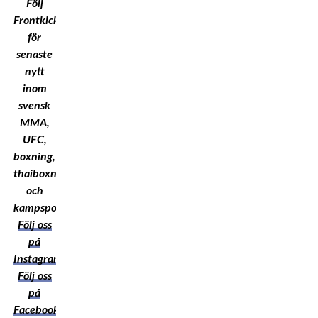
Följ
Frontkick.Online
för
senaste
nytt
inom
svensk
MMA,
UFC,
boxning,
thaiboxning
och
kampsport!
Följ oss
på
Instagram
Följ oss
på
Facebook