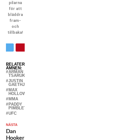
pilarna
för att
bläddra
fram-
och
tillbaka!
RELATERADE
ÄMNEN:
ARMAN
TSARUKYAN
JUSTIN
GAETHJE
MAX
HOLLOWAY
MMA
PADDY
PIMBLETT
UFC
NÄSTA
Dan
Hooker