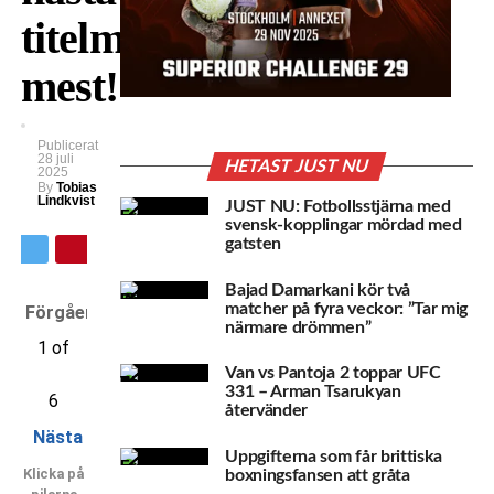
titelmatch
mest!
Publicerat
28 juli
HETAST JUST NU
2025
By
Tobias
Lindkvist
JUST NU: Fotbollsstjärna med
svensk-kopplingar mördad med
gatsten
Bajad Damarkani kör två
matcher på fyra veckor: ”Tar mig
Förgående
närmare drömmen”
1 of
Van vs Pantoja 2 toppar UFC
331 – Arman Tsarukyan
6
återvänder
Nästa
Uppgifterna som får brittiska
Klicka på
boxningsfansen att gråta