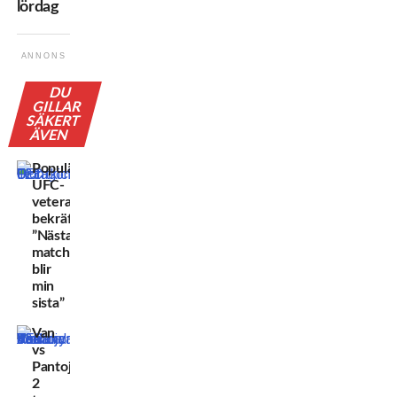
lördag
ANNONS
DU
GILLAR
SÄKERT
ÄVEN
Populära
UFC-
veteranen
bekräftar:
”Nästa
match
blir
min
sista”
Van
vs
Pantoja
2