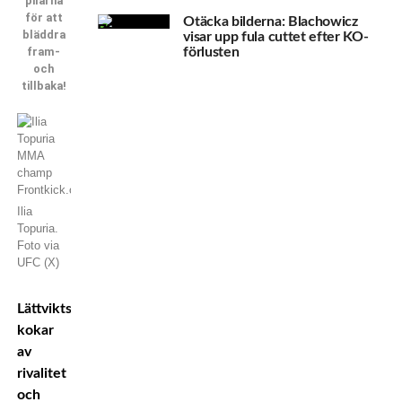
pilarna
för att
Otäcka bilderna: Blachowicz
bläddra
visar upp fula cuttet efter KO-
fram-
förlusten
och
tillbaka!
Ilia
Topuria.
Foto via
UFC (X)
Lättviktsdivisionen
kokar
av
rivalitet
och