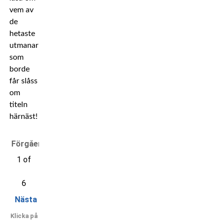
vem av
de
hetaste
utmanarna
som
borde
får slåss
om
titeln
härnäst!
Förgående
1 of
6
Nästa
Klicka på