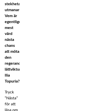
stekheta
utmanare.
Vem är
egentligen
mest
värd
nästa
chans
att möta
den
regerande
lättviktsmästaren
Ilia
Topuria?
Tryck
”Nästa”
för att
läsa om