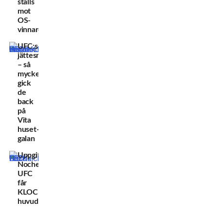
ställs
mot
OS-
vinnare
UFC:s
jättesmäll
– så
mycket
gick
de
back
på
Vita
huset-
galan
Uppgifter:
Noche
UFC
får
KLOCKREN
huvudmatch