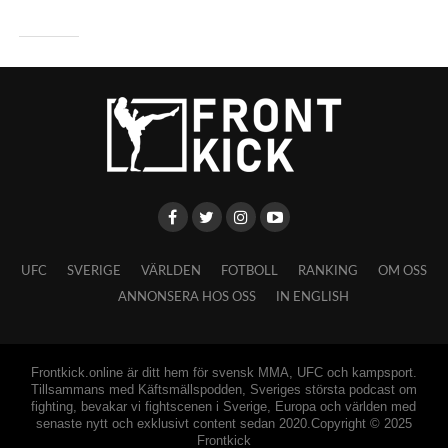
UFC
SVERIGE
VÄRLDEN
FOTBOLL
RANKING
OM OSS
ANNONSERA HOS OSS
IN ENGLISH
Frontkick.online är ditt hem för svensk MMA, UFC och kampsport.
Tillsammans med Käftsmällspodden, Sveriges största podcast om
fighting, bevakar vi fightscenen i Sverige, Europa och världen med
senaste nytt och exklusivt content sedan 2020.Copyright © 2025
Frontkick