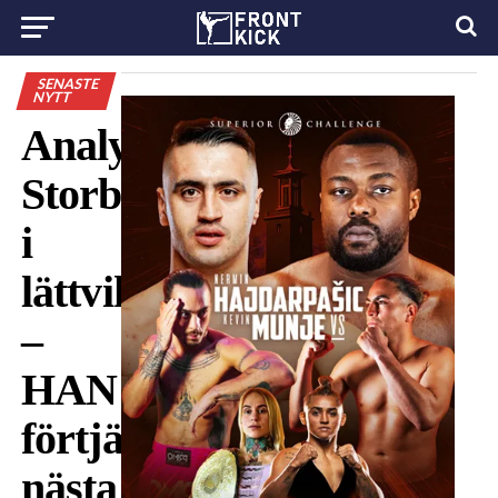
SENASTE
NYTT
Analys:
Storbråk
i
lättviktstoppen
–
HAN
förtjänar
nästa