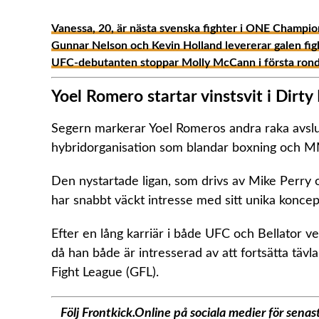
Vanessa, 20, är nästa svenska fighter i ONE Champion
Gunnar Nelson och Kevin Holland levererar galen fi
UFC-debutanten stoppar Molly McCann i första ronde
Yoel Romero startar vinstsvit i Dirt
Segern markerar Yoel Romeros andra raka avslu
hybridorganisation som blandar boxning och MM
Den nystartade ligan, som drivs av Mike Perr
har snabbt väckt intresse med sitt unika konce
Efter en lång karriär i både UFC och Bellator v
då han både är intresserad av att fortsätta täv
Fight League (GFL).
Följ Frontkick.Online på sociala medier för sen