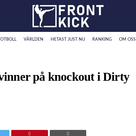
FOTBOLL
VÄRLDEN
HETAST JUST NU
RANKING
OM OSS
nner på knockout i Dirty