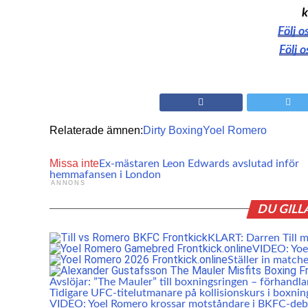
k
Följ 
Följ 
Relaterade ämnen:
Dirty Boxing
Yoel Romero
Missa inte
Ex-mästaren Leon Edwards avslutad inför
hemmafansen i London
ANNONS
DU GILL
KLART: Darren Till 
VIDEO: Yoe
Ställer in matc
Avslöjar: ”The Mauler” till boxningsringen – förhandla
Tidigare UFC-titelutmanare på kollisionskurs i boxnin
VIDEO: Yoel Romero krossar motståndare i BKFC-de