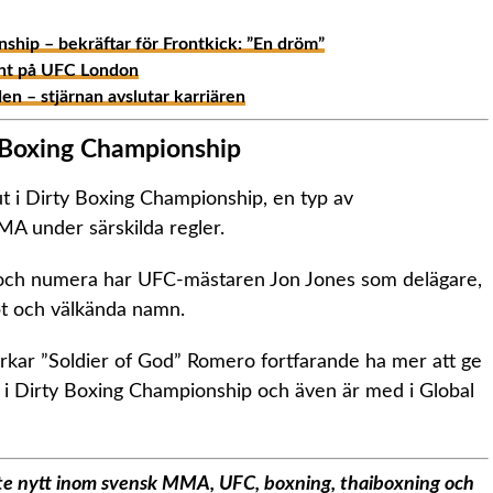
ship – bekräftar för Frontkick: ”En dröm”
ght på UFC London
n – stjärnan avslutar karriären
y Boxing Championship
t i Dirty Boxing Championship, en typ av
A under särskilda regler.
y och numera har UFC-mästaren Jon Jones som delägare,
pt och välkända namn.
erkar ”Soldier of God” Romero fortfarande ha mer att ge
la i Dirty Boxing Championship och även är med i Global
aste nytt inom svensk MMA, UFC, boxning, thaiboxning och