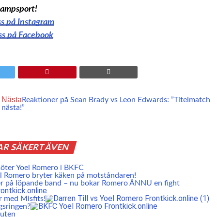
ampsport!
oss på Instagram
oss på Facebook
Nästa
Reaktioner på Sean Brady vs Leon Edwards: ”Titelmatch
nästa!”
AR SÄKERT ÄVEN
möter Yoel Romero i BKFC
l Romero bryter käken på motståndaren!
her på löpande band – nu bokar Romero ÄNNU en fight
r med Misfits!
gsringen?
buten