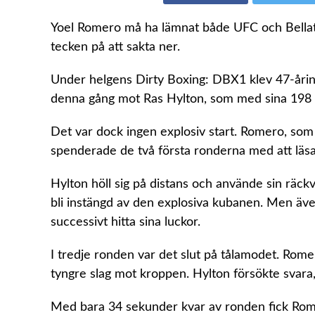
Yoel Romero må ha lämnat både UFC och Bellat
tecken på att sakta ner.
Under helgens Dirty Boxing: DBX1 klev 47-årin
denna gång mot Ras Hylton, som med sina 198 c
Det var dock ingen explosiv start. Romero, som
spenderade de två första ronderna med att läsa
Hylton höll sig på distans och använde sin räckv
bli instängd av den explosiva kubanen. Men äv
successivt hitta sina luckor.
I tredje ronden var det slut på tålamodet. Rome
tyngre slag mot kroppen. Hylton försökte svara
Med bara 34 sekunder kvar av ronden fick Rome