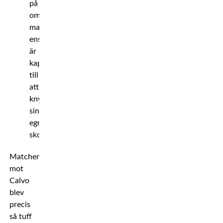
på
om
man
ens
är
kapabel
till
att
knyta
sina
egna
skor.
Matchen
mot
Calvo
blev
precis
så tuff