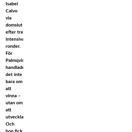
Isabel
Calvo
via
domslut
efter tre
intensiva
ronder.
För
Palmqvist
handlade
det inte
bara om
att
vinna –
utan om
att
utvecklas.
Och
hon fick