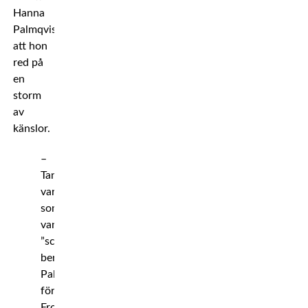
Hanna
Palmqvist
att hon
red på
en
storm
av
känslor.
–
Tankarna
var
som
vanligt;
”schizofreni”,
berättar
Palmqvist
för
Frontkick.