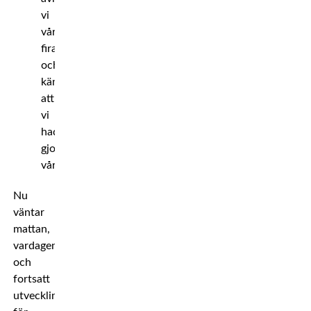
vi
vårt
firande
och
kände
att
vi
hade
gjort
vårt.
Nu
väntar
mattan,
vardagen
och
fortsatt
utveckling