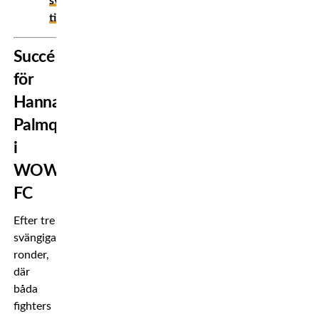
svenska
tider
Succé
för
Hanna
Palmqvist
i
WOW
FC
Efter tre
svängiga
ronder,
där
båda
fighters