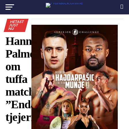
HETAST
JUST
NU
Hanna
Palmqvist
om
tuffa
matchen:
”Enda
tjejerna