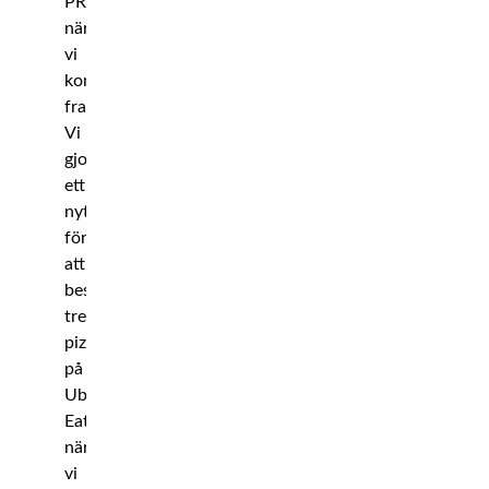
PRECIS
när
vi
kom
fram.
Vi
gjorde
ett
nytt
försök
att
beställa
tre
pizzor
på
Uber
Eats
när
vi