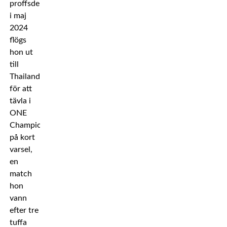
proffsdebut
i maj
2024
flögs
hon ut
till
Thailand
för att
tävla i
ONE
Championship
på kort
varsel,
en
match
hon
vann
efter tre
tuffa