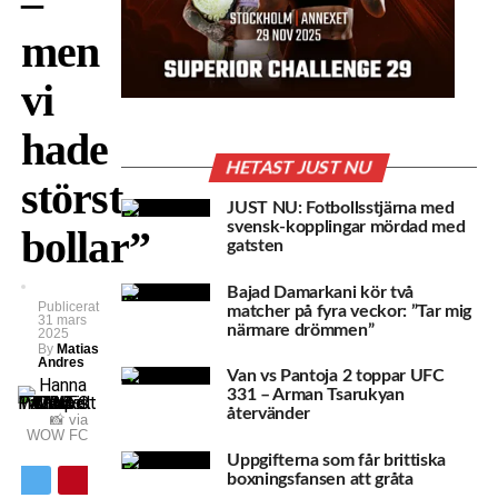
–
men
vi
hade
HETAST JUST NU
störst
JUST NU: Fotbollsstjärna med
svensk-kopplingar mördad med
bollar”
gatsten
Bajad Damarkani kör två
Publicerat
matcher på fyra veckor: ”Tar mig
31 mars
närmare drömmen”
2025
By
Matias
Andres
Van vs Pantoja 2 toppar UFC
331 – Arman Tsarukyan
återvänder
📸 via
WOW FC
Uppgifterna som får brittiska
boxningsfansen att gråta