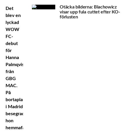
Otäcka bilderna: Blachowicz
Det
visar upp fula cuttet efter KO-
blev en
förlusten
lyckad
WOW
FC-
debut
för
Hanna
Palmqvist
från
GBG
MAC.
På
bortaplan
i Madrid
besegrade
hon
hemmafavoriten