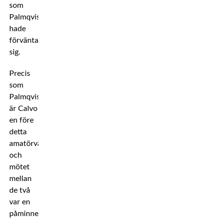
som
Palmqvist
hade
förväntat
sig.
Precis
som
Palmqvist
är Calvo
en före
detta
amatörvärldsmästare,
och
mötet
mellan
de två
var en
påminnelse