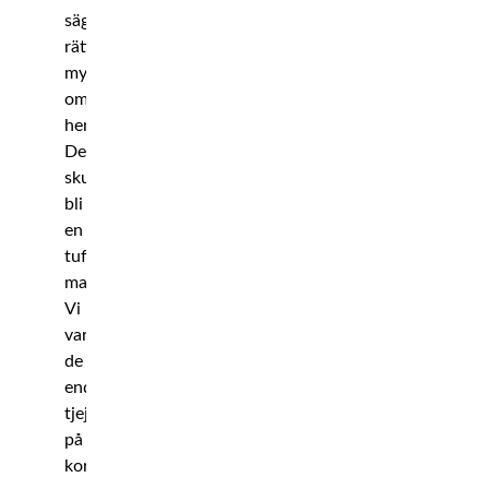
säger
rätt
mycket
om
henne.
Det
skulle
bli
en
tuff
match.
Vi
var
de
enda
tjejerna
på
kortet,