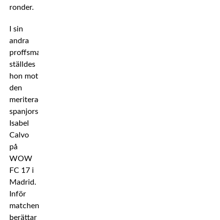
ronder.
I sin
andra
proffsmatch
ställdes
hon mot
den
meriterade
spanjorskan
Isabel
Calvo
på
WOW
FC 17 i
Madrid.
Inför
matchen
berättar