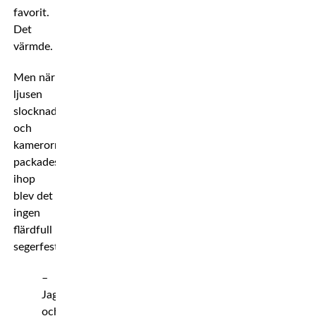
favorit.
Det
värmde.
Men när
ljusen
slocknade
och
kamerorna
packades
ihop
blev det
ingen
flärdfull
segerfest.
–
Jag
och