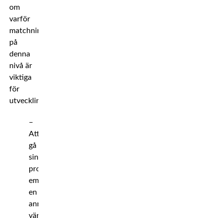
om
varför
matchningar
på
denna
nivå är
viktiga
för
utvecklingen.
–
Att
gå
sin
proffsdebut
emot
en
annan
världsmästare