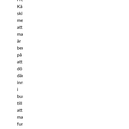
Känslorna
skiftar
mellan
att
man
är
beredd
på
att
dö
där
inne
i
buren,
till
att
man
funderar