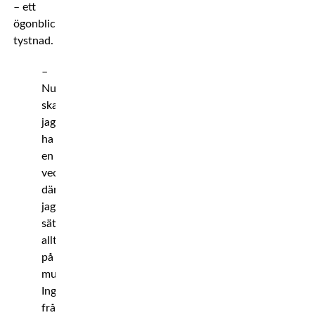
– ett
ögonblicks
tystnad.
–
Nu
ska
jag
ha
en
vecka
där
jag
sätter
allt
på
mute.
Inga
frågor,