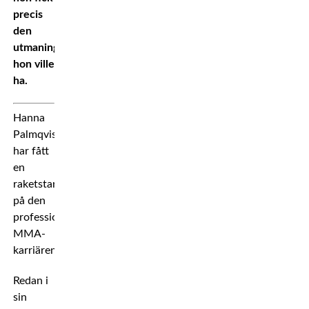
precis
den
utmaning
hon ville
ha.
Hanna
Palmqvist
har fått
en
raketstart
på den
professionella
MMA-
karriären.
Redan i
sin