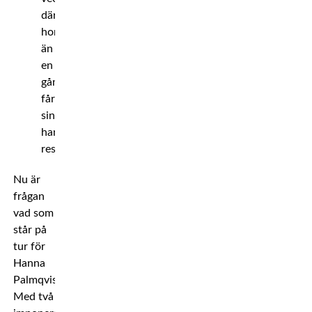
där
hon
än
en
gång
får
sin
hand
rest.
Nu är
frågan
vad som
står på
tur för
Hanna
Palmqvist.
Med två