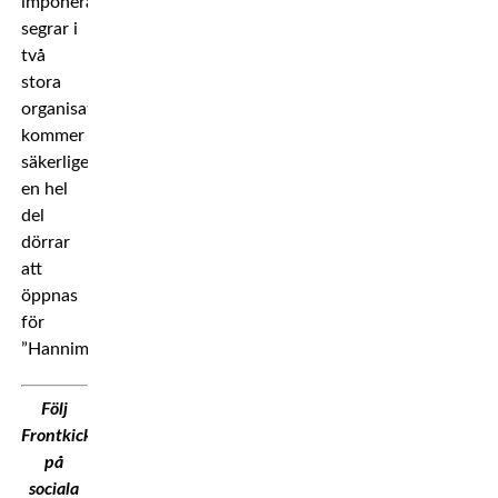
imponerande
segrar i
två
stora
organisationer
kommer
säkerligen
en hel
del
dörrar
att
öppnas
för
”Hannimal”.
Följ
Frontkick.Online
på
sociala