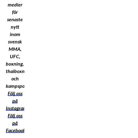
medier
för
senaste
nytt
inom
svensk
MMA,
UFC,
boxning,
thaiboxning
och
kampsport!
Följ oss
på
Instagram
Följ oss
på
Facebook