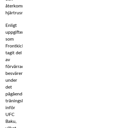
återkommande
hjärtrusningar.
Enligt
uppgifter
som
Frontkick
tagit del
av
förvärrades
besvären
under
det
pågående
träningslägret
inför
UFC
Baku,