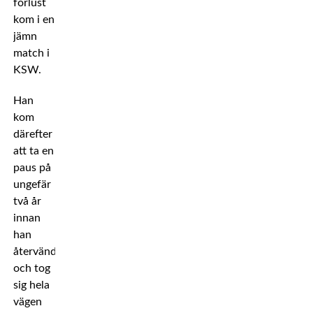
förlust
kom i en
jämn
match i
KSW.
Han
kom
därefter
att ta en
paus på
ungefär
två år
innan
han
återvände
och tog
sig hela
vägen