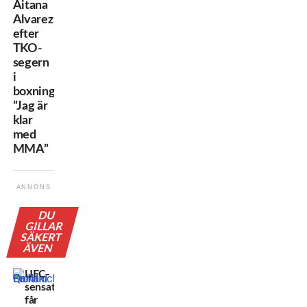
Aitana
Alvarez
efter
TKO-
segern
i
boxningsdebuten:
”Jag är
klar
med
MMA”
ANNONS
DU
GILLAR
SÄKERT
ÄVEN
UFC-
sensationen
får