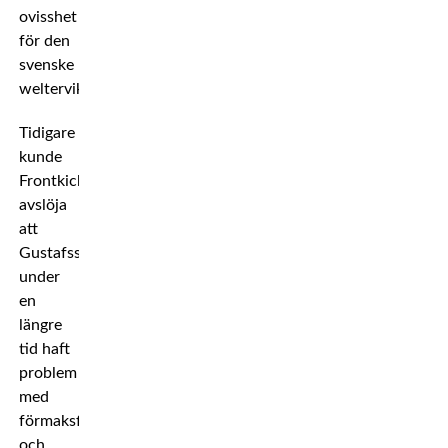
ovisshet
för den
svenske
welterviktaren.
Tidigare
kunde
Frontkick
avslöja
att
Gustafsson
under
en
längre
tid haft
problem
med
förmaksflimmer
och