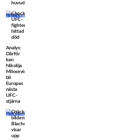
huvudmatch
Chockbeskedet:
UFC-
fighter
hittad
död
Analys:
Därför
kan
Nikolija
Milosevic
bli
Europas
nästa
UFC-
stjärna
Otäcka
bilderna:
Blachowicz
visar
upp