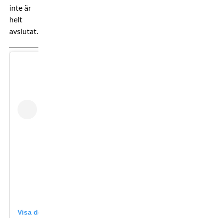
inte är
helt
avslutat.
Visa detta inlägg på Instagram