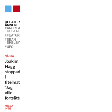
RELATERADE
ÄMNEN:
ANDREAS
GUSTAFSSON
FEATURED
SEAN
SHELBY
UFC
NÄSTA
Joakim
Hägg
stoppad
i
titelmatchen:
”Jag
ville
fortsätta”
MISSA
INTE