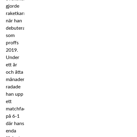
gjorde
raketkarriär
när han
debuterade
som
proffs
2019.
Under
ett år
och åtta
månader
radade
han upp
ett
matchfacit
på 6-1
där hans
enda