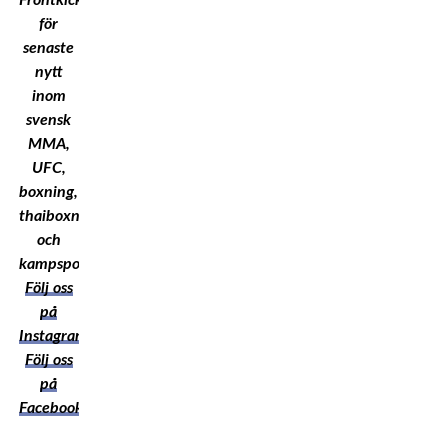
för
senaste
nytt
inom
svensk
MMA,
UFC,
boxning,
thaiboxning
och
kampsport!
Följ oss
på
Instagram
Följ oss
på
Facebook