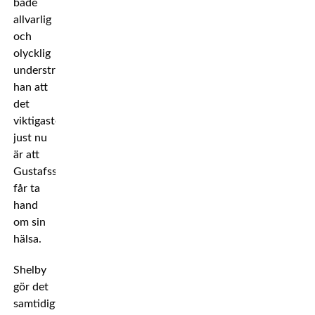
både
allvarlig
och
olycklig
understryker
han att
det
viktigaste
just nu
är att
Gustafsson
får ta
hand
om sin
hälsa.
Shelby
gör det
samtidigt