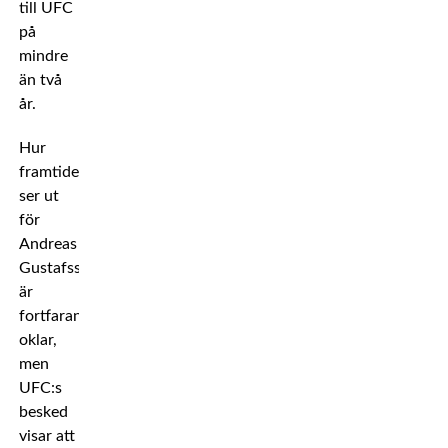
till UFC
på
mindre
än två
år.
Hur
framtiden
ser ut
för
Andreas
Gustafsson
är
fortfarande
oklar,
men
UFC:s
besked
visar att