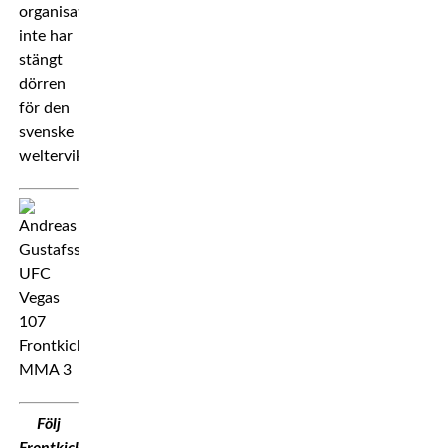
organisationen
inte har
stängt
dörren
för den
svenske
welterviktaren.
Följ
Frontkick.Online