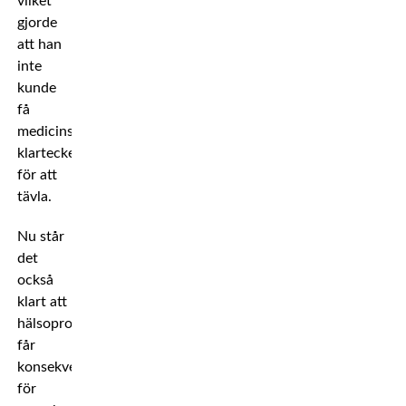
vilket
gjorde
att han
inte
kunde
få
medicinskt
klartecken
för att
tävla.
Nu står
det
också
klart att
hälsoproblemen
får
konsekvenser
för