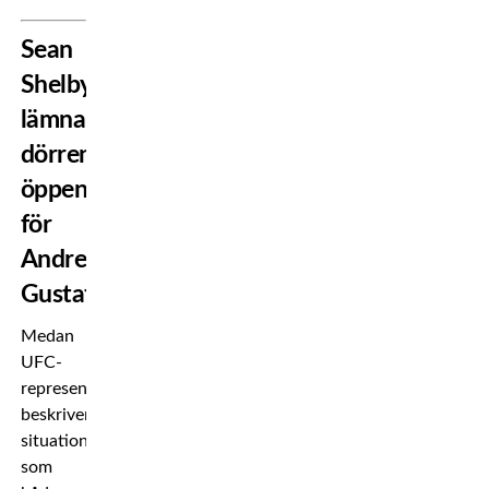
Sean
Shelby
lämnar
dörren
öppen
för
Andreas
Gustafsson
Medan
UFC-
representanten
beskriver
situationen
som