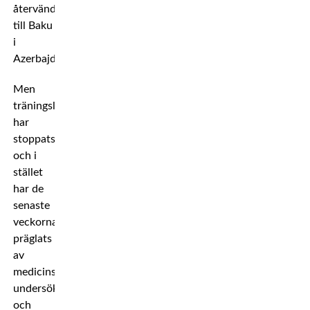
återvänder
till Baku
i
Azerbajdzjan.
Men
träningslägret
har
stoppats
och i
stället
har de
senaste
veckorna
präglats
av
medicinska
undersökningar
och