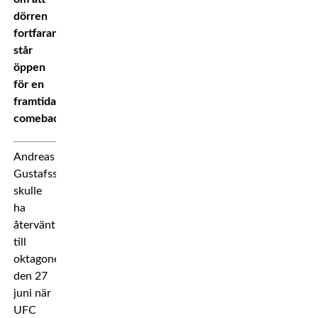
dörren
fortfarande
står
öppen
för en
framtida
comeback.
Andreas
Gustafsson
skulle
ha
återvänt
till
oktagonen
den 27
juni när
UFC