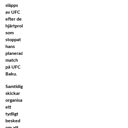
släpps
av UFC
efter de
hjärtproblem
som
stoppat
hans
planerade
match
på UFC
Baku.
Samtidigt
skickar
organisationen
ett
tydligt
besked
om att