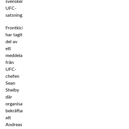
svenskens
UFC-
satsning.
Frontkick
har tagit
del av
ett
meddelande
från
UFC-
chefen
Sean
Shelby
där
organisationen
bekräftar
att
Andreas