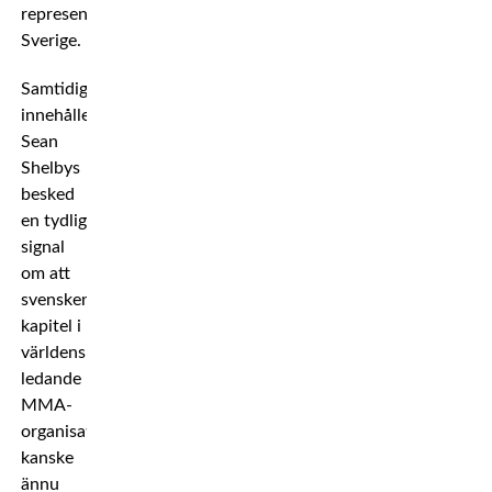
representerar
Sverige.
Samtidigt
innehåller
Sean
Shelbys
besked
en tydlig
signal
om att
svenskens
kapitel i
världens
ledande
MMA-
organisation
kanske
ännu