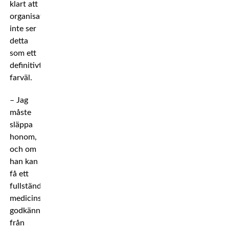
klart att
organisationen
inte ser
detta
som ett
definitivt
farväl.
– Jag
måste
släppa
honom,
och om
han kan
få ett
fullständigt
medicinskt
godkännande
från