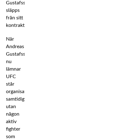
Gustafsson
släpps
från sitt
kontrakt.
När
Andreas
Gustafsson
nu
lämnar
UFC
står
organisationen
samtidigt
utan
någon
aktiv
fighter
som