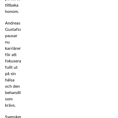
tillbaka
honom.
Andreas
Gustafsson
pausar
nu
karriären
för att
fokusera
fullt ut
på sin
hälsa
och den
behandling
som
krävs.
Svensken