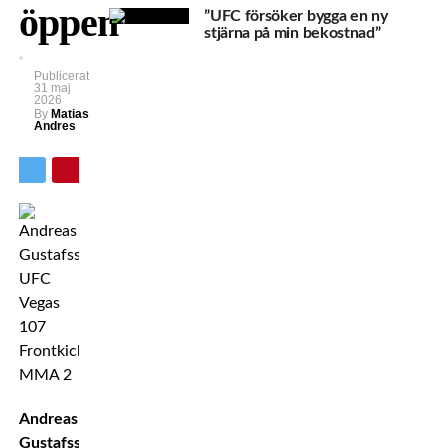
öppen
”UFC försöker bygga en ny
stjärna på min bekostnad”
Publicerat
31 maj
2026
By
Matias
Andres
Andreas
Gustafsson