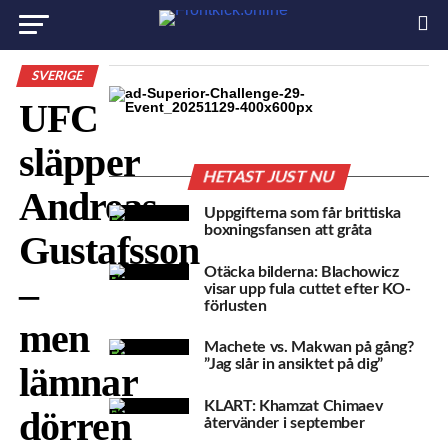
SVERIGE
UFC
släpper
HETAST JUST NU
Andreas
Uppgifterna som får brittiska
boxningsfansen att gråta
Gustafsson
Otäcka bilderna: Blachowicz
–
visar upp fula cuttet efter KO-
förlusten
men
Machete vs. Makwan på gång?
”Jag slår in ansiktet på dig”
lämnar
KLART: Khamzat Chimaev
dörren
återvänder i september