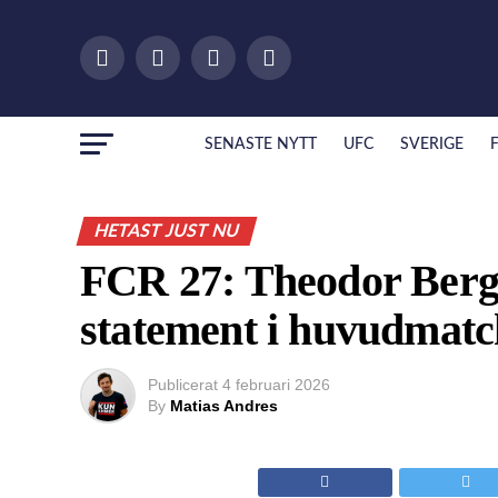
SENASTE NYTT
UFC
SVERIGE
HETAST JUST NU
FCR 27: Theodor Bergg
statement i huvudmat
Publicerat
4 februari 2026
By
Matias Andres