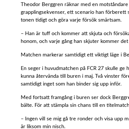
Theodor Berggren räknar med en motståndare so
grapplingsekvenser, ett scenario han förberett 
tonen tidigt och göra varje försök smärtsam.
– Han är tuff och kommer att skjuta och försöka g
honom, och varje gång han skjuter kommer det 
Matchen markerar samtidigt ett viktigt läge i Be
En seger i huvudmatchen på FCR 27 skulle ge h
kunna återvända till buren i maj. Två vinster 
samtidigt inget som han binder sig upp inför.
Med fortsatt framgång i buren ser dock Berggre
bälte. För att stämpla sin chans till en titelmat
– Ingen vill se mig gå tre ronder och visa upp m
är liksom min nisch.