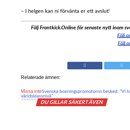
– I helgen kan ni förvänta er ett avslut!
Följ Frontkick.Online för senaste nytt inom
Följ 
Följ 
Relaterade ämnen:
Missa inte
Svenska boxningspromotorns besked: ”Vi hå
världsklassnivå”
ANNONS
DU GILLAR SÄKERT ÄVEN