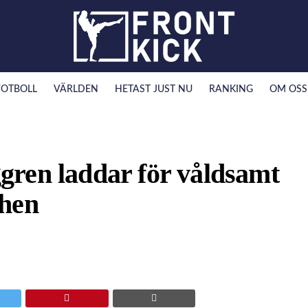
FOTBOLL
VÄRLDEN
HETAST JUST NU
RANKING
OM OSS
ren laddar för våldsamt
chen