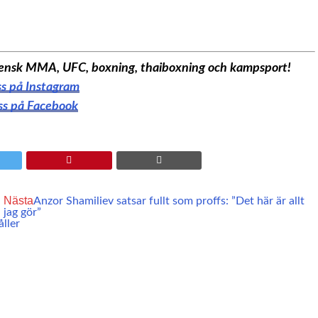
 svensk MMA, UFC, boxning, thaiboxning och kampsport!
oss på Instagram
oss på Facebook
Nästa
Anzor Shamiliev satsar fullt som proffs: ”Det här är allt
jag gör”
ller