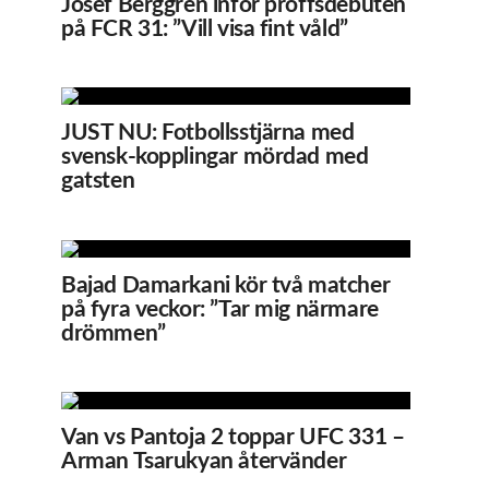
Josef Berggren inför proffsdebuten
på FCR 31: ”Vill visa fint våld”
JUST NU: Fotbollsstjärna med
svensk-kopplingar mördad med
gatsten
Bajad Damarkani kör två matcher
på fyra veckor: ”Tar mig närmare
drömmen”
Van vs Pantoja 2 toppar UFC 331 –
Arman Tsarukyan återvänder