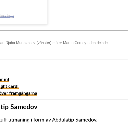
@tedde_)
 Djaba Murtazaliev (vänster) möter Martin Corney i den delade
r in!
ight card!
 över framgångarna
atip Samedov
uff utmaning i form av Abdulatip Samedov.