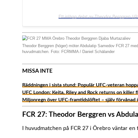
Ett inlägg delat av Theodor Berggren (
Theodor Berggren (höger) möter Abdulatip Samedov FCR 27 medan
huvudmatchen. Foto: FCRMMA / Daniel Schälander
MISSA INTE
Räddningen i sista stund: Populär UFC-veteran hoppa
UFC London: Keita, Riley and Rock returns on killer f
Miljonregn över UFC-framtidslöftet – själv förvånad
FCR 27: Theodor Berggren vs Abdul
I huvudmatchen på FCR 27 i Örebro väntar en t