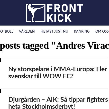
FOTBOLL
VÄRLDEN
HETAST JUST NU
RANKING
OM OSS
 posts tagged "Andres Vira
Ny storspelare i MMA-Europa: Fler
svenskar till WOW FC?
Djurgården – AIK: Så tippar fighters
heta Stockholmsderbyt!