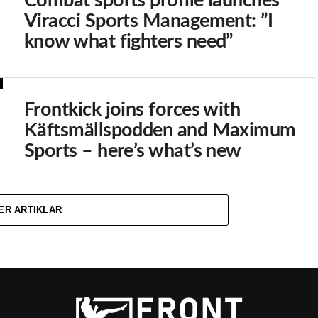
Combat sports profile launches
Viracci Sports Management: ”I
know what fighters need”
Frontkick joins forces with
Käftsmällspodden and Maximum
Sports – here’s what’s new
ER ARTIKLAR