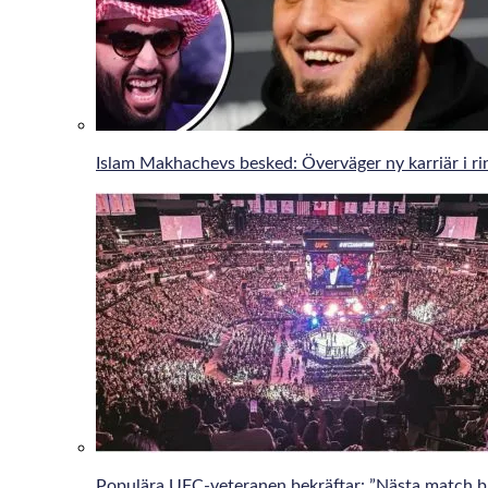
Islam Makhachevs besked: Överväger ny karriär i r
Populära UFC-veteranen bekräftar: ”Nästa match bli