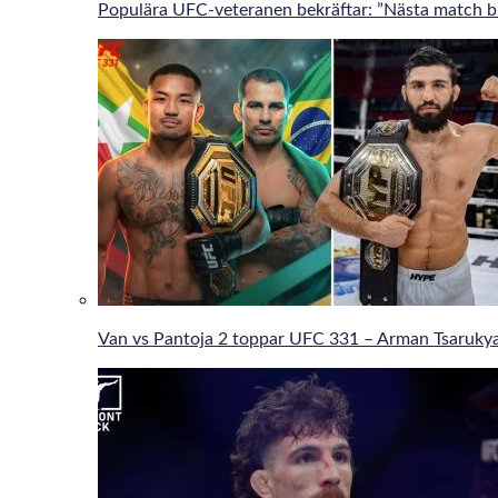
Populära UFC-veteranen bekräftar: ”Nästa match bli
Van vs Pantoja 2 toppar UFC 331 – Arman Tsaruky