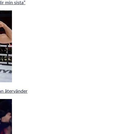
r min sista”
an återvänder