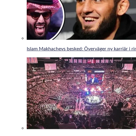
Islam Makhachevs besked: Överväger ny karriär i r