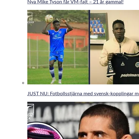
Nya Mike Tyson får VM-fajt – 21 år gammal!
JUST NU: Fotbollsstjärna med svensk-kopplingar 