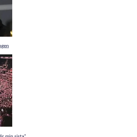
ingen
r min sista”