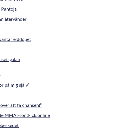
an återvänder
väntar elddopet
uset-galan
r på mig själv”
över att få chansen!”
jebeskedet