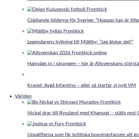
Glädjande bilderna för Sverige: ”Hoppas han är tillg
Legendarens hyllning till Mjällby: ”Jag älskar det!”
Halvvägs in i säsongen – här är Allsvenskans största
Kravet: Avgå Infantino – eller så startar vi nytt VM
Världen
Nickal drar till Ryssland med Khamzat – ställs mot
Uppgifterna som får brittiska boxningsfansen att gr