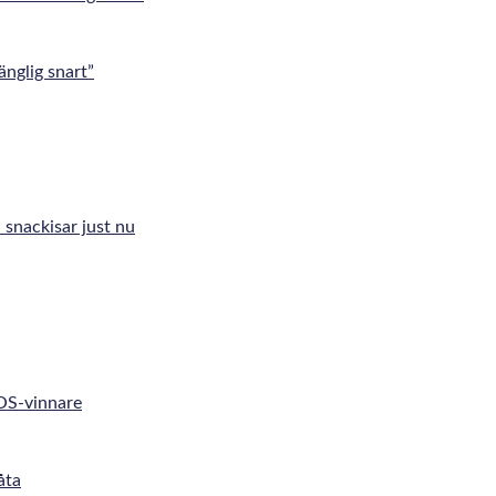
änglig snart”
 snackisar just nu
 OS-vinnare
åta