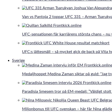
Van vs Pantoja 2 toppar UFC 331 – Arman Tsaruky
UFC-sensationen får karriärens största chans – nu 
UFC:s jättesmäll – så mycket gick de back på Vita h
Sverige
Medaljhoppet Medina Zaman siktar på guld: ”Jag tro
Paradisia Smesem tror på EM-medalj: ”Väldigt stolt 
Miljonbonus till UFC-svenskan – här får Nina gläd