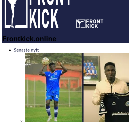
Frontkick.online
Senaste nytt