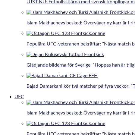
JUST NU: Fotbollsstjärna med svensk-kopplingar 
Islam Makhachevs besked: Överväger ny karriär i r
Populära UFC-veteranen bekräftar: ”Nästa match bli
Glädjande bilderna för Sverige: ”Hoppas han är tillg
Bajad Damarkani kör två matcher på fyra veckor: 
UFC
Islam Makhachevs besked: Överväger ny karriär i r
Populära UFC-veteranen bekräftar: ”Nästa match bli