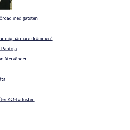
mördad med gatsten
”Tar mig närmare drömmen”
an återvänder
åta
fter KO-förlusten