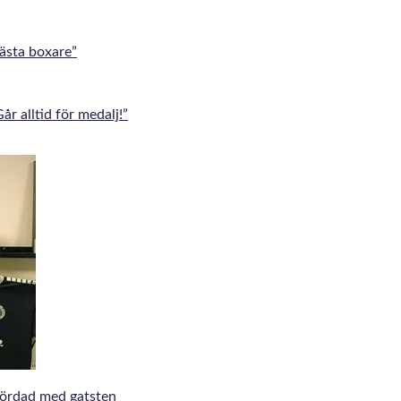
ästa boxare”
 alltid för medalj!”
mördad med gatsten