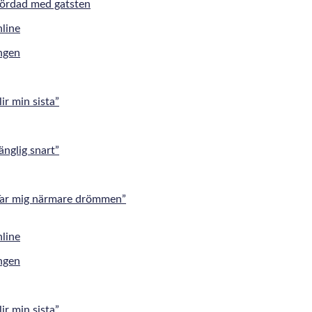
mördad med gatsten
ingen
r min sista”
änglig snart”
”Tar mig närmare drömmen”
ingen
r min sista”