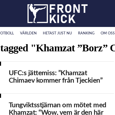
FOTBOLL
VÄRLDEN
HETAST JUST NU
RANKING
OM OSS
s tagged "Khamzat ”Borz”
UFC:s jättemiss: ”Khamzat
Chimaev kommer från Tjeckien”
Tungviktsstjärnan om mötet med
Khamzat: “Wow, vem är den här