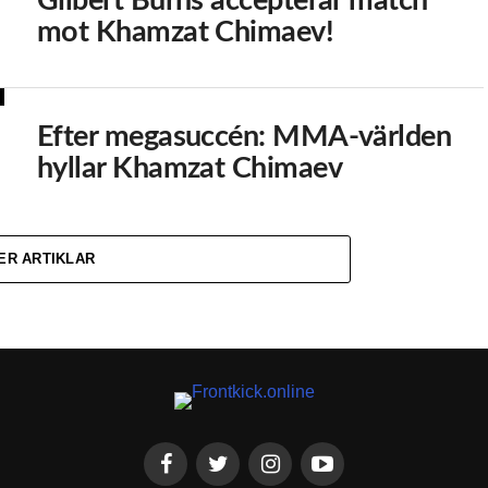
Gilbert Burns accepterar match
mot Khamzat Chimaev!
Efter megasuccén: MMA-världen
hyllar Khamzat Chimaev
ER ARTIKLAR