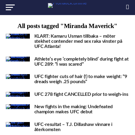
All posts tagged "Miranda Maverick"
KLART: Kamaru Usman tillbaka – möter
stekhet contender med sex raka vinster på
UFC Atlanta!
Athlete’s eye ’completely blind’ during fight at
UFC 289: ”I was scared”
UFC fighter cuts of hair (!) to make weight: ”9
dreads weigh .25 pounds”
UFC 278 fight CANCELLED prior to weigh-ins
New fights in the making: Undefeated
champion makes UFC debut
UFC-resultat – T.J. Dillashaw vinnare i
återkomsten