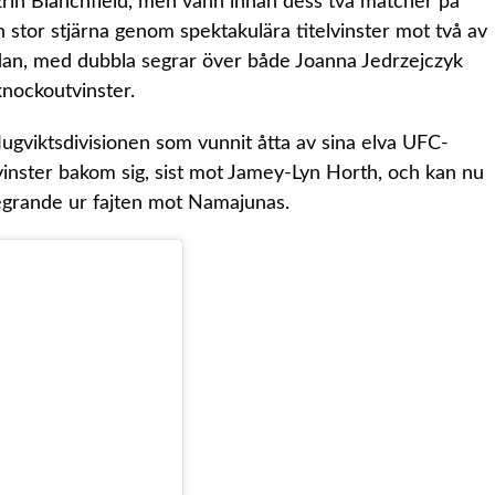
in Blanchfield, men vann innan dess två matcher på
n stor stjärna genom spektakulära titelvinster mot två av
an, med dubbla segrar över både Joanna Jedrzejczyk
knockoutvinster.
lugviktsdivisionen som vunnit åtta av sina elva UFC-
vinster bakom sig, sist mot Jamey-Lyn Horth, och kan nu
 segrande ur fajten mot Namajunas.