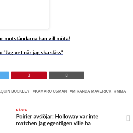
 motståndarna han vill möta!
 ”Jag vet när jag ska slåss”
AQUIN BUCKLEY
KAMARU USMAN
MIRANDA MAVERICK
MMA
NÄSTA
Poirier avslöjar: Holloway var inte
matchen jag egentligen ville ha