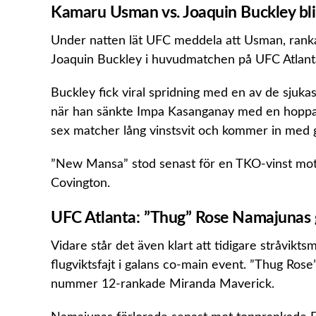
Kamaru Usman vs. Joaquin Buckley bli
Under natten lät UFC meddela att Usman, rankad 
Joaquin Buckley i huvudmatchen på UFC Atlanta
Buckley fick viral spridning med en av de sjuka
när han sänkte Impa Kasanganay med en hoppand
sex matcher lång vinstsvit och kommer in med got
”New Mansa” stod senast för en TKO-vinst mot 
Covington.
UFC Atlanta: ”Thug” Rose Namajunas
Vidare står det även klart att tidigare stråvik
flugviktsfajt i galans co-main event. ”Thug Ros
nummer 12-rankade Miranda Maverick.