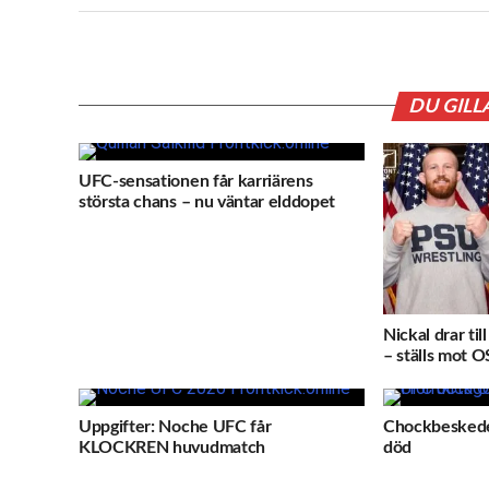
DU GILL
UFC-sensationen får karriärens
största chans – nu väntar elddopet
Nickal drar ti
– ställs mot O
Uppgifter: Noche UFC får
Chockbeskedet
KLOCKREN huvudmatch
död