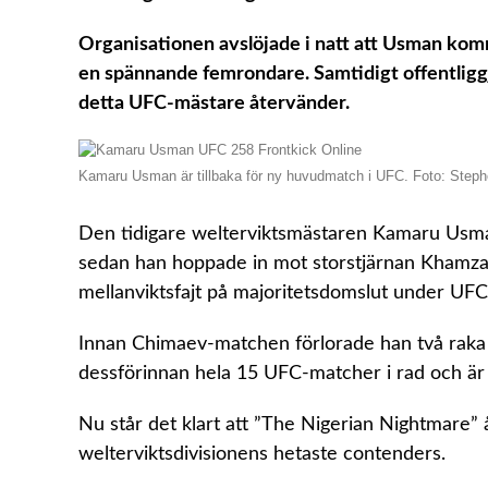
Organisationen avslöjade i natt att Usman komm
en spännande femrondare. Samtidigt offentligg
detta UFC-mästare återvänder.
Kamaru Usman är tillbaka för ny huvudmatch i UFC. Foto: Ste
Den tidigare welterviktsmästaren Kamaru Usman h
sedan han hoppade in mot storstjärnan Khamzat
mellanviktsfajt på majoritetsdomslut under UFC
Innan Chimaev-matchen förlorade han två raka
dessförinnan hela 15 UFC-matcher i rad och är f
Nu står det klart att ”The Nigerian Nightmare” å
welterviktsdivisionens hetaste contenders.