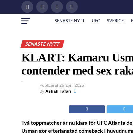
SENASTE NYTT
UFC
SVERIGE
SENASTE NYTT
KLART: Kamaru Usman 
contender med sex rak
Publicerat
26 april 2025
By
Ashah Tafari
Två toppmatcher är nu klara för UFC Atlanta d
Usman gör efterlängtad comeback i huvudnumr