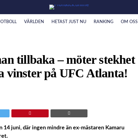
FOTBOLL
VÄRLDEN
HETAST JUST NU
RANKING
OM OSS
tillbaka – möter stekhet
a vinster på UFC Atlanta!
en 14 juni, där ingen mindre än ex-mästaren Kamaru
et.