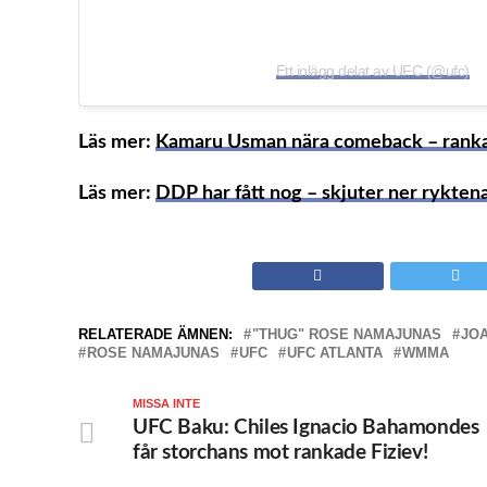
Ett inlägg delat av UFC (@ufc)
Läs mer:
Kamaru Usman nära comeback – rankar
Läs mer:
DDP har fått nog – skjuter ner ryktena:
RELATERADE ÄMNEN:
"THUG" ROSE NAMAJUNAS
JO
ROSE NAMAJUNAS
UFC
UFC ATLANTA
WMMA
MISSA INTE
UFC Baku: Chiles Ignacio Bahamondes
får storchans mot rankade Fiziev!