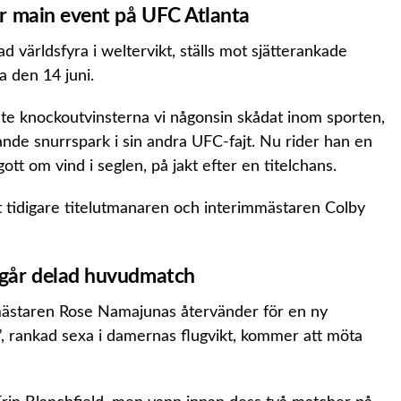
r main event på UFC Atlanta
världsfyra i weltervikt, ställs mot sjätterankade
 den 14 juni.
ste knockoutvinsterna vi någonsin skådat inom sporten,
e snurrspark i sin andra UFC-fajt. Nu rider han en
t om vind i seglen, på jakt efter en titelchans.
tidigare titelutmanaren och interimmästaren Colby
 går delad huvudmatch
tsmästaren Rose Namajunas återvänder för en ny
e”, rankad sexa i damernas flugvikt, kommer att möta