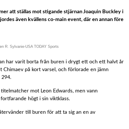
er att ställas mot stigande stjärnan Joaquin Buckley i
jordes även kvällens co-main event, där en annan före
phen R. Sylvanie-USA TODAY Sports
ar varit borta från buren i drygt ett och ett halvt år
 Chimaev på kort varsel, och förlorade en jämn
 294.
 titelmatcher mot Leon Edwards, men vann
ortfarande högt i sin viktklass.
tervänder till buren för att ta sig an en av