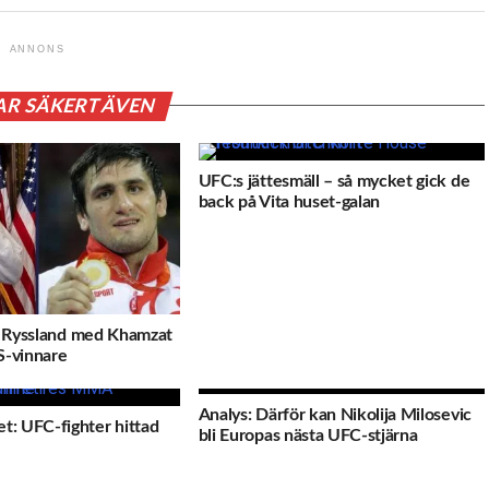
ANNONS
AR SÄKERT ÄVEN
UFC:s jättesmäll – så mycket gick de
back på Vita huset-galan
ll Ryssland med Khamzat
S-vinnare
Analys: Därför kan Nikolija Milosevic
: UFC-fighter hittad
bli Europas nästa UFC-stjärna