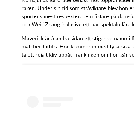
Namajunas förlorade senast mot topprankade Er
raken. Under sin tid som stråviktare blev hon e
sportens mest respekterade mästare på damsid
och Weili Zhang inklusive ett par spektakulära 
Maverick är å andra sidan ett stigande namn i f
matcher hittills. Hon kommer in med fyra raka 
ta ett rejält kliv uppåt i rankingen om hon går