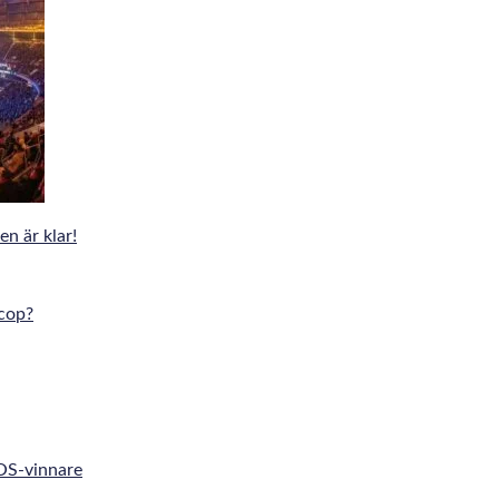
n är klar!
cop?
 OS-vinnare