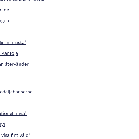
ingen
r min sista”
an återvänder
medaljchanserna
tionell nivå”
visa fint våld”