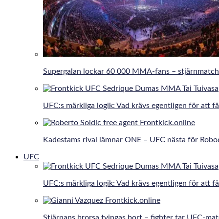
Supergalan lockar 60 000 MMA-fans – stjärnmatche
UFC:s märkliga logik: Vad krävs egentligen för att få
Kadestams rival lämnar ONE – UFC nästa för Robo
UFC
UFC:s märkliga logik: Vad krävs egentligen för att få
Stjärnans brorsa tvingas bort – fighter tar UFC-ma