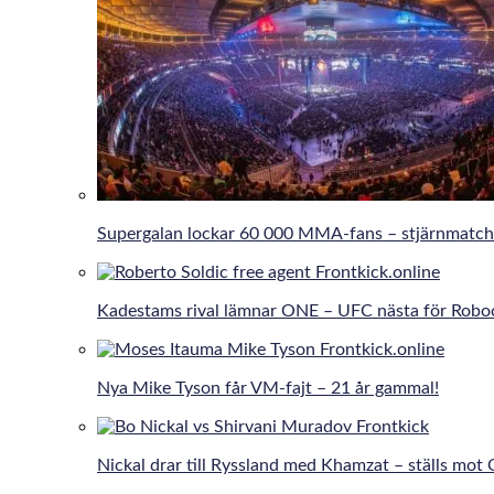
Supergalan lockar 60 000 MMA-fans – stjärnmatche
Kadestams rival lämnar ONE – UFC nästa för Robo
Nya Mike Tyson får VM-fajt – 21 år gammal!
Nickal drar till Ryssland med Khamzat – ställs mot