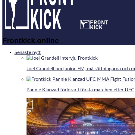
Frontkick.online
Senaste nytt
Joel Grandell om junior-EM, målsättningarna och 
Pannie Kianzad förlorar i första matchen efter UFC