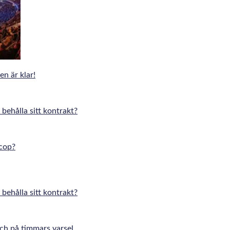
n är klar!
 behålla sitt kontrakt?
cop?
 behålla sitt kontrakt?
tch på timmars varsel