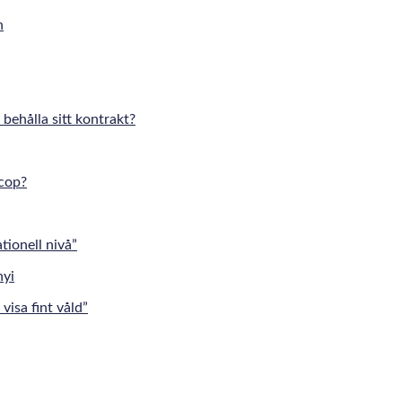
 behålla sitt kontrakt?
cop?
tionell nivå”
visa fint våld”