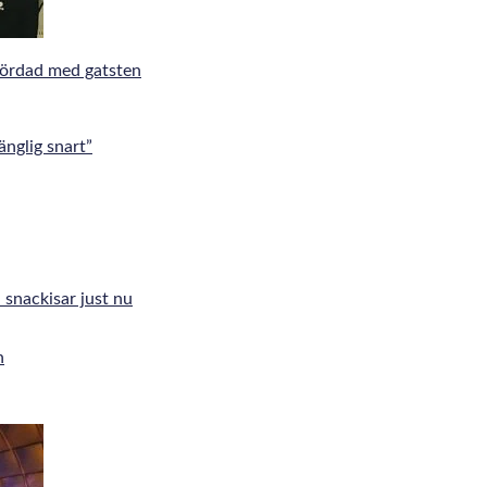
mördad med gatsten
änglig snart”
 snackisar just nu