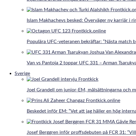
Islam Makhachevs besked: Överväger ny karriär i r
Populära UFC-veteranen bekräftar: ”Nästa match bli
Van vs Pantoja 2 toppar UFC 331 – Arman Tsaruky
Sverige
Joel Grandell om junior-EM, målsättningarna och 
Beskedet inför EM: ”Vet att jag håller en hög interna
Josef Berggren inför proffsdebuten på FCR 31: ”Vill 