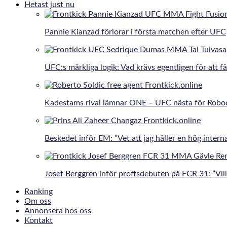
Hetast just nu
Pannie Kianzad förlorar i första matchen efter UFC
UFC:s märkliga logik: Vad krävs egentligen för att få
Kadestams rival lämnar ONE – UFC nästa för Robo
Beskedet inför EM: ”Vet att jag håller en hög interna
Josef Berggren inför proffsdebuten på FCR 31: ”Vill 
Ranking
Om oss
Annonsera hos oss
Kontakt