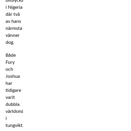
bilolycka
i Nigeria
där två
av hans
närmsta
vänner
dog.
Både
Fury
och
Joshua
har
tidigare
varit
dubbla
världsmästare
i
tungvikt.