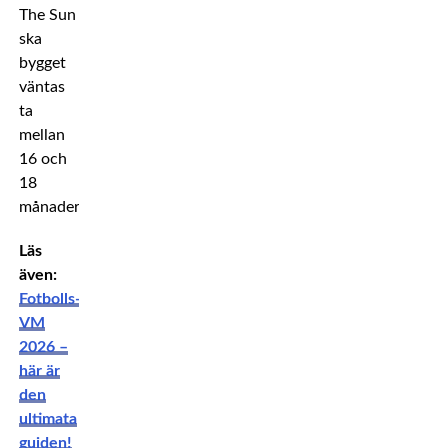
The Sun
ska
bygget
väntas
ta
mellan
16 och
18
månader.
Läs
även:
Fotbolls-
VM
2026 –
här är
den
ultimata
guiden!