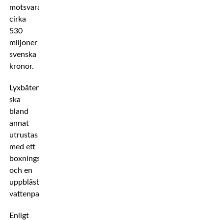
motsvarar
cirka
530
miljoner
svenska
kronor.
Lyxbåten
ska
bland
annat
utrustas
med ett
boxningsgym
och en
uppblåsbar
vattenpark.
Enligt