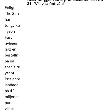
31: ”Vill visa fint våld”
Enligt
The Sun
har
tungviktsstjärnan
Tyson
Fury
nyligen
lagt en
beställning
på en
specialdesignad
yacht.
Prislappen
landade
på 42
miljoner
pund,
vilket