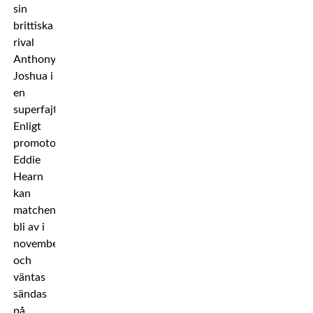
sin
brittiska
rival
Anthony
Joshua i
en
superfajt.
Enligt
promotorn
Eddie
Hearn
kan
matchen
bli av i
november
och
väntas
sändas
på