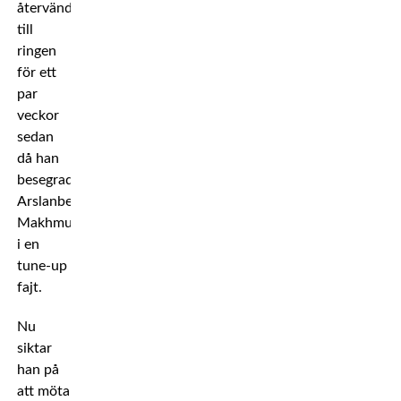
återvände
till
ringen
för ett
par
veckor
sedan
då han
besegrade
Arslanbek
Makhmudov
i en
tune-up
fajt.
Nu
siktar
han på
att möta