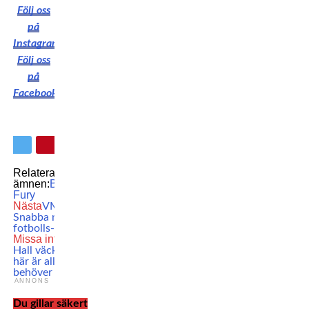
Följ oss
på
Instagram
Följ oss
på
Facebook
Relaterade
ämnen:
Boxing
Tyson
Fury
Nästa
VM-kollen:
Snabba nyheter från
fotbolls-VM
Missa inte
Fury vs
Hall väcker frågor –
här är allt du
behöver veta
ANNONS
Du gillar säkert