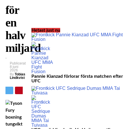
för
en
Hetast just nu
halv
miljard
Publicerat
8 juni
2026
By
Tobias
Pannie Kianzad förlorar första matchen efter
Lindkvist
UFC