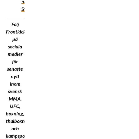
på
Sverige
Följ
Frontkick.Online
på
sociala
medier
för
senaste
nytt
inom
svensk
MMA,
UFC,
boxning,
thaiboxning
och
kampsport!