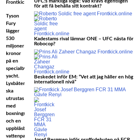
UFC:s märkliga logik: Vad krävs egentligen
för att få behålla sitt kontrakt?
Tyson
Fury
lägger
530
Kadestams rival lämnar ONE – UFC nästa för
Robocop?
miljoner
kronor
på en
specialbyggd
yacht.
Beskedet inför EM: ”Vet att jag håller en hög
internationell nivå”
Lyxbåten
ska
utrustas
med
boxningsgym
och en
uppblåsbar
vattenpark.
Josef Berggren inför proffsdebuten på FCR