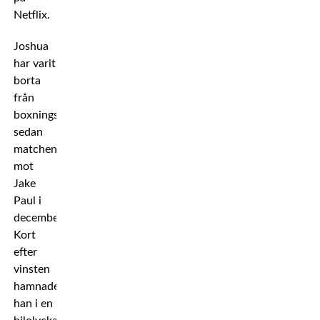
Netflix.
Joshua
har varit
borta
från
boxningsringen
sedan
matchen
mot
Jake
Paul i
december.
Kort
efter
vinsten
hamnade
han i en