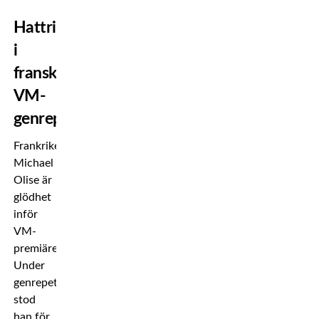
Hattrick
i
franska
VM-
genrepet
Frankrikes
Michael
Olise är
glödhet
inför
VM-
premiären.
Under
genrepet
stod
han för