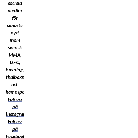
sociala
medier
för
senaste
nytt
inom
svensk
MMA,
UFC,
boxning,
thaiboxning
och
kampsport!
Följ oss
på
Instagram
Följ oss
på
Facebook