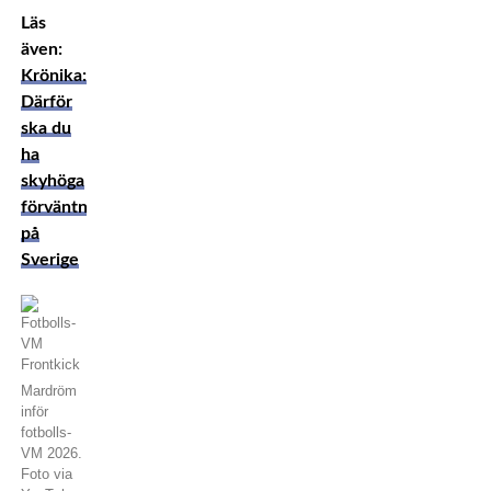
Läs
även:
Krönika:
Därför
ska du
ha
skyhöga
förväntningar
på
Sverige
Mardröm
inför
fotbolls-
VM 2026.
Foto via