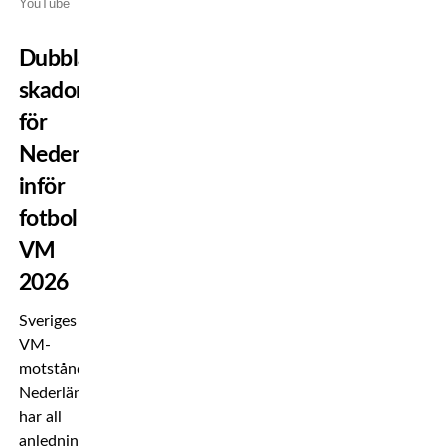
YouTube
Dubbla
skador
för
Nederländerna
inför
fotbolls-
VM
2026
Sveriges
VM-
motståndare
Nederländerna
har all
anledning