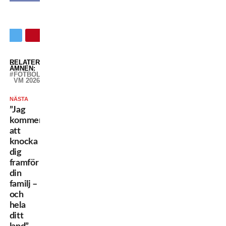
RELATERADE
ÄMNEN:
FOTBOLLS-
VM 2026
NÄSTA
”Jag
kommer
att
knocka
dig
framför
din
familj –
och
hela
ditt