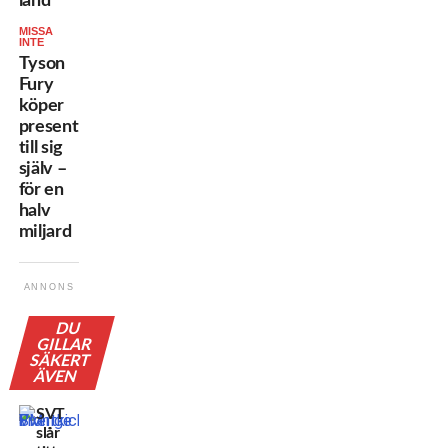
land”
MISSA
INTE
Tyson
Fury
köper
present
till sig
själv –
för en
halv
miljard
ANNONS
DU
GILLAR
SÄKERT
ÄVEN
SVT
slår