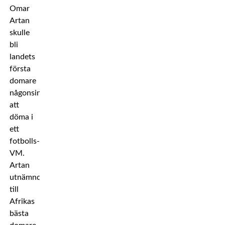
Omar
Artan
skulle
bli
landets
första
domare
någonsin
att
döma i
ett
fotbolls-
VM.
Artan
utnämndes
till
Afrikas
bästa