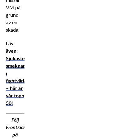
missar
VM på
grund
av en
skada.
Läs
även:
Sjukaste
smeknamnen
i
fightvärlden
– här är
vår topp
50!
Följ
Frontkick.Online
på