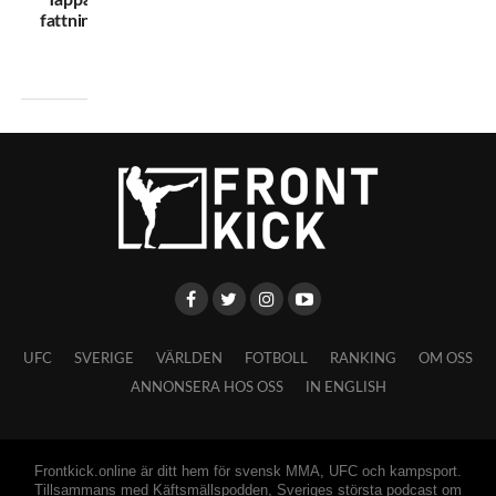
”Tappade
fattningen”
UFC
SVERIGE
VÄRLDEN
FOTBOLL
RANKING
OM OSS
ANNONSERA HOS OSS
IN ENGLISH
Frontkick.online är ditt hem för svensk MMA, UFC och kampsport.
Tillsammans med Käftsmällspodden, Sveriges största podcast om