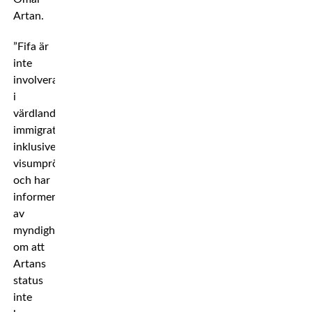
Artan.
”Fifa är
inte
involverat
i
värdlandets
immigrationsprocesser,
inklusive
visumprövningar,
och har
informerats
av
myndigheterna
om att
Artans
status
inte