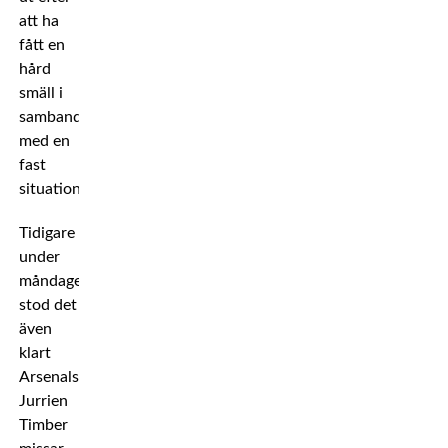
att ha
fått en
hård
smäll i
samband
med en
fast
situation.
Tidigare
under
måndagen
stod det
även
klart
Arsenalstjärnan
Jurrien
Timber