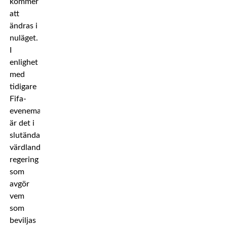
kommer
att
ändras i
nuläget.
I
enlighet
med
tidigare
Fifa-
evenemang
är det i
slutändan
värdlandets
regering
som
avgör
vem
som
beviljas