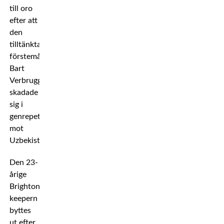
till oro
efter att
den
tilltänkta
förstemålvakten
Bart
Verbruggen
skadade
sig i
genrepet
mot
Uzbekistan.
Den 23-
årige
Brighton-
keepern
byttes
ut efter