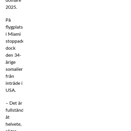
domare
2025.
På
flygplatsen
i Miami
stoppades
dock
den 34-
årige
somaliern
från
inträde i
USA.
– Det är
fullständigt
åt
helvete,