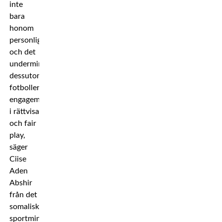
inte
bara
honom
personligen
och det
underminerar
dessutom
fotbollens
engagemang
i rättvisa
och fair
play,
säger
Ciise
Aden
Abshir
från det
somaliska
sportministeriet.