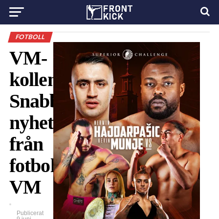
FOTBOLL
VM-
kollen:
Snabba
nyheter
från
fotbolls-
VM
Publicerat