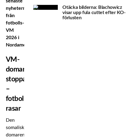
senaste
Otäcka bilderna: Blachowicz
nyheterna
visar upp fula cuttet efter KO-
från
förlusten
fotbolls-
VM
2026 i
Nordamerika.
VM-
domare
stoppad
–
fotbollsvärlden
rasar
Den
somaliska
domaren