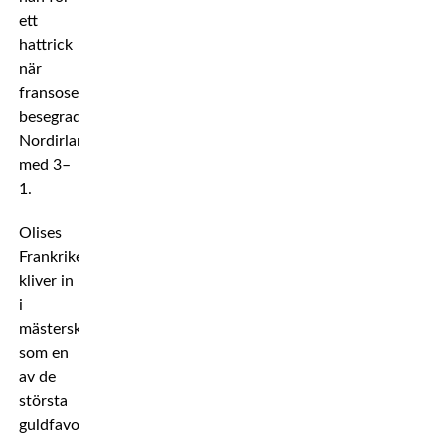
ett
hattrick
när
fransoserna
besegrade
Nordirland
med 3–
1.
Olises
Frankrike
kliver in
i
mästerskapet
som en
av de
största
guldfavoriterna.