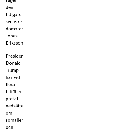
säger
den
tidigare
svenske
domaren
Jonas
Eriksson.
President
Donald
Trump
har vid
flera
tillfällen
pratat
nedsättande
om
somalier
och