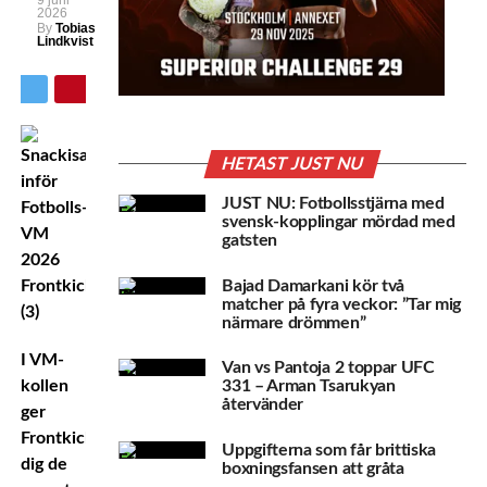
9 juni
2026
By
Tobias
Lindkvist
HETAST JUST NU
JUST NU: Fotbollsstjärna med
svensk-kopplingar mördad med
gatsten
Bajad Damarkani kör två
matcher på fyra veckor: ”Tar mig
närmare drömmen”
I VM-
Van vs Pantoja 2 toppar UFC
kollen
331 – Arman Tsarukyan
återvänder
ger
Frontkick.online
Uppgifterna som får brittiska
dig de
boxningsfansen att gråta