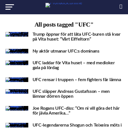
All posts tagged "UFC"
Trump öppnar för att låta UFC-buren stå kvar
på Vita huset: ”Vårt Eiffeltorn”
Ny aktör utmanar UFC:s dominans
UFC laddar för Vita huset – med medioker
gala på lördag
UFC rensar i truppen – fem fighters får lämna
UFC släpper Andreas Gustafsson – men
lämnar dörren öppen
Joe Rogans UFC-diss: ”Om ni vill göra det här
för jävla Amerika…”
UFC-legendarerna Shogun och Teixeira möts i