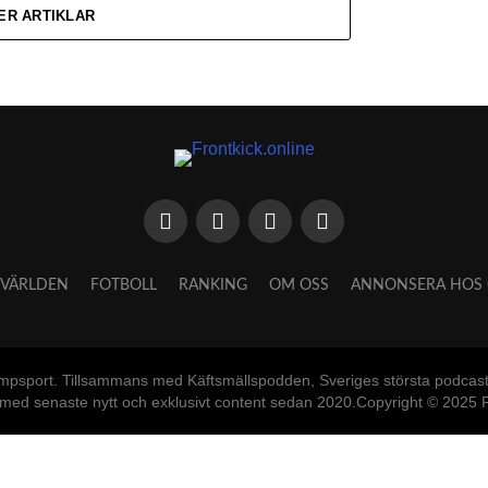
ER ARTIKLAR
VÄRLDEN
FOTBOLL
RANKING
OM OSS
ANNONSERA HOS 
mpsport. Tillsammans med Käftsmällspodden, Sveriges största podcast o
 med senaste nytt och exklusivt content sedan 2020.Copyright © 2025 F