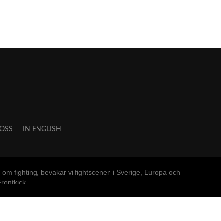
OSS
IN ENGLISH
m fighting, bevakar vi fightscenen i Sverige, Europa och
rontkick