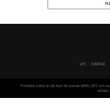
FL
UFC
SVERIGE
Frontkick.online är ditt hem för svensk MMA, UFC och ka
världen