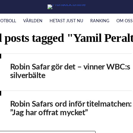
FOTBOLL
VÄRLDEN
HETAST JUST NU
RANKING
OM OSS
l posts tagged "Yamil Peral
Robin Safar gör det – vinner WBC:s
silverbälte
Robin Safars ord inför titelmatchen:
”Jag har offrat mycket”