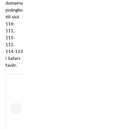
domarnas
poängkort
till slut
116-
111,
115-
112,
114-113
i Safars
favör.