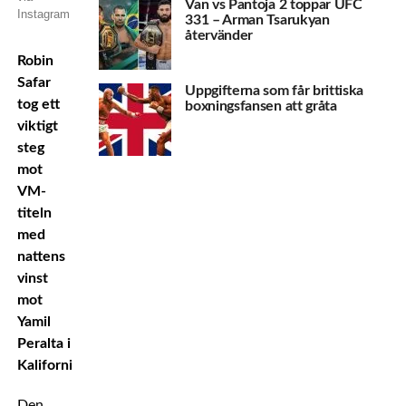
Van vs Pantoja 2 toppar UFC
Instagram
331 – Arman Tsarukyan
återvänder
Robin
Safar
Uppgifterna som får brittiska
tog ett
boxningsfansen att gråta
viktigt
steg
mot
VM-
titeln
med
nattens
vinst
mot
Yamil
Peralta i
Kalifornien.
Den