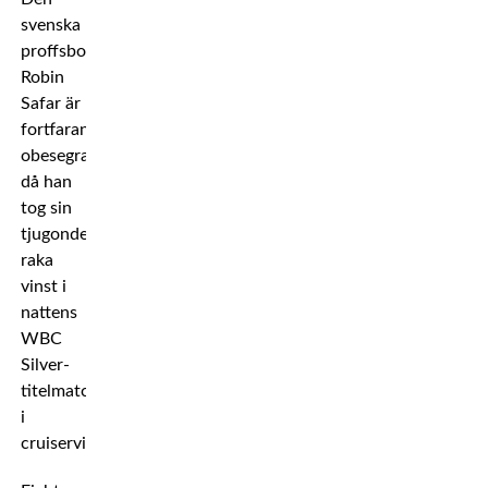
svenska
proffsboxaren
Robin
Safar är
fortfarande
obesegrad
då han
tog sin
tjugonde
raka
vinst i
nattens
WBC
Silver-
titelmatch
i
cruiservikt.