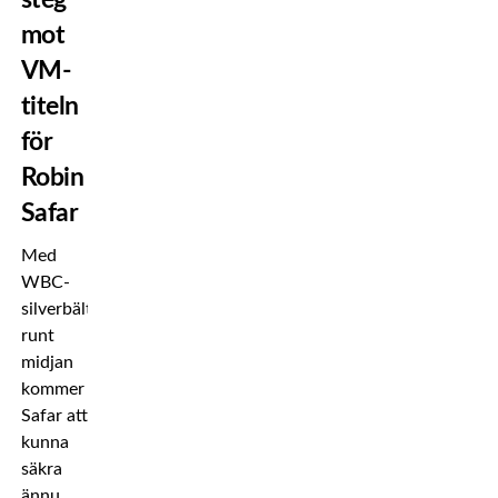
mot
VM-
titeln
för
Robin
Safar
Med
WBC-
silverbältet
runt
midjan
kommer
Safar att
kunna
säkra
ännu