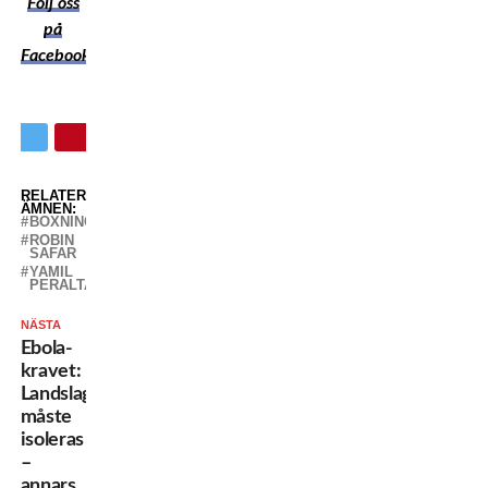
Följ oss
på
Facebook
RELATERADE
ÄMNEN:
BOXNING
ROBIN
SAFAR
YAMIL
PERALTA
NÄSTA
Ebola-
kravet:
Landslaget
måste
isoleras
–
annars