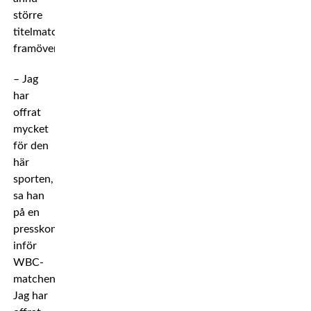
större
titelmatcher
framöver.
– Jag
har
offrat
mycket
för den
här
sporten,
sa han
på en
presskonferens
inför
WBC-
matchen.
Jag har