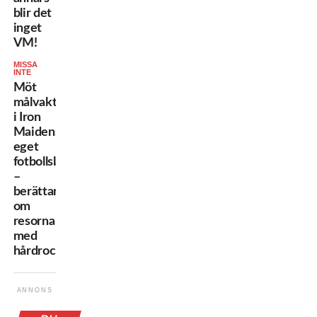
blir det
inget
VM!
MISSA
INTE
Möt
målvakten
i Iron
Maidens
eget
fotbollslag
–
berättar
om
resorna
med
hårdrockbandet
ANNONS