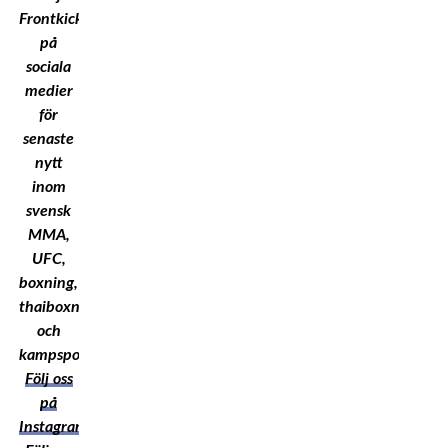
Frontkick.Online
på
sociala
medier
för
senaste
nytt
inom
svensk
MMA,
UFC,
boxning,
thaiboxning
och
kampsport!
Följ oss
på
Instagram