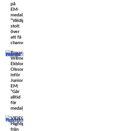
på
EM-
medalj:
”Väldigt
stolt
över
att få
chansen!”
Boxaren
Wilmer
Ekblom
Olsson
inför
Junior-
EM:
”Går
alltid
för
medalj!”
VIDEO:
Highlights
från