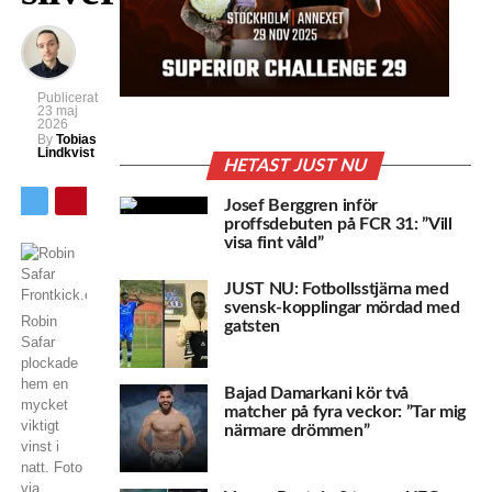
Publicerat
23 maj
2026
By
Tobias
Lindkvist
HETAST JUST NU
Josef Berggren inför
proffsdebuten på FCR 31: ”Vill
visa fint våld”
JUST NU: Fotbollsstjärna med
svensk-kopplingar mördad med
Robin
gatsten
Safar
plockade
hem en
Bajad Damarkani kör två
mycket
matcher på fyra veckor: ”Tar mig
viktigt
närmare drömmen”
vinst i
natt. Foto
via