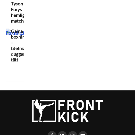
Tyson
Furys
hemliga
match
Galna
boxningsveckorna
–
titelmatcherna
duggar
tätt