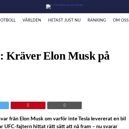
FOTBOLL
VÄRLDEN
HETAST JUST NU
RANKING
OM OSS
C: Kräver Elon Musk på
var från Elon Musk om varför inte Tesla levererat en bil
r UFC-fajtern hittat rätt sätt att nå fram – nu svarar