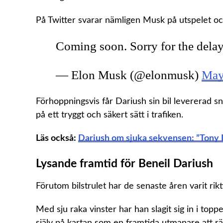
På Twitter svarar nämligen Musk på utspelet o
Coming soon. Sorry for the delay
— Elon Musk (@elonmusk)
May
Förhoppningsvis får Dariush sin bil levererad s
på ett tryggt och säkert sätt i trafiken.
Läs också:
Dariush om sjuka sekvensen: ”Tony 
Lysande framtid för Beneil Dariush
Förutom bilstrulet har de senaste åren varit rikt
Med sju raka vinster har han slagit sig in i topp
själv på kartan som en framtida utmanare att r