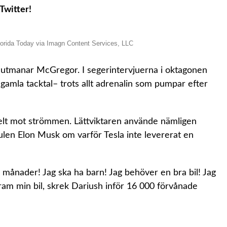
Twitter!
orida Today via Imagn Content Services, LLC
utmanar McGregor. I segerintervjuerna i oktagonen
amla tacktal– trots allt adrenalin som pumpar efter
elt mot strömmen. Lättviktaren använde nämligen
gulen Elon Musk om varför Tesla inte levererat en
x månader! Jag ska ha barn! Jag behöver en bra bil! Jag
ram min bil, skrek Dariush inför 16 000 förvånade