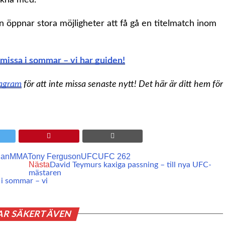
öppnar stora möjligheter att få gå en titelmatch inom
missa i sommar – vi har guiden!
tagram
för att inte missa senaste nytt! Det här är ditt hem för
gan
MMA
Tony Ferguson
UFC
UFC 262
Nästa
David Teymurs kaxiga passning – till nya UFC-
mästaren
 i sommar – vi
AR SÄKERT ÄVEN