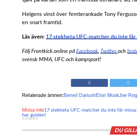
Helgens vinst över femterankade Tony Ferguson 
en snart framtid.
Läs även:
17 stekheta UFC-matcher du inte får 
Följ Frontkick.online på
Facebook
,
Twitter
och
Ins
svensk MMA, UFC och kampsport!
Relaterade ämnen:
Beneil Dariush
Elon Musk
Joe Ro
Missa inte
17 stekheta UFC-matcher du inte får missa
har guiden!
ANNONS
DU GILL