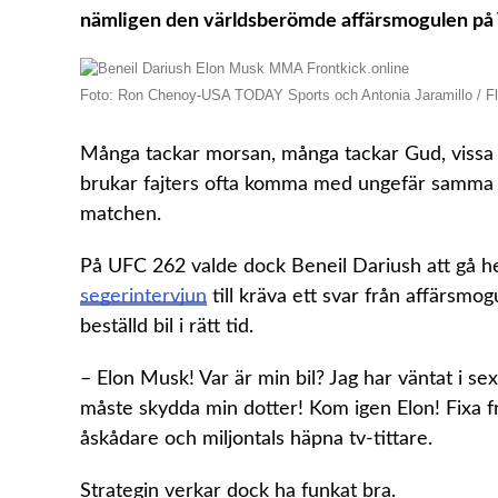
nämligen den världsberömde affärsmogulen på 
Foto: Ron Chenoy-USA TODAY Sports och Antonia Jaramillo / Fl
Många tackar morsan, många tackar Gud, vissa 
brukar fajters ofta komma med ungefär samma g
matchen.
På UFC 262 valde dock Beneil Dariush att gå h
segerintervjun
till kräva ett svar från affärsmo
beställd bil i rätt tid.
– Elon Musk! Var är min bil? Jag har väntat i se
måste skydda min dotter! Kom igen Elon! Fixa f
åskådare och miljontals häpna tv-tittare.
Strategin verkar dock ha funkat bra.