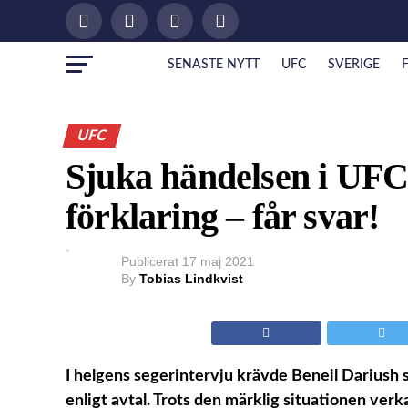
SENASTE NYTT
UFC
SVERIGE
UFC
Sjuka händelsen i UF
förklaring – får svar!
Publicerat
17 maj 2021
By
Tobias Lindkvist
I helgens segerintervju krävde Beneil Dariush s
enligt avtal. Trots den märklig situationen verka