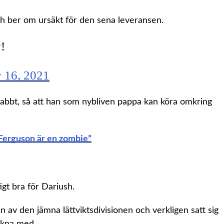
ch ber om ursäkt för den sena leveransen.
!
 16, 2021
nabbt, så att han som nybliven pappa kan köra omkring
Ferguson är en zombie”
igt bra för Dariush.
en av den jämna lättviktsdivisionen och verkligen satt sig
äkna med.