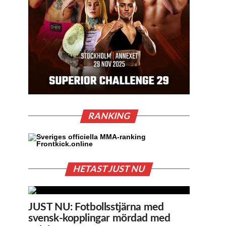
RANKING
HETAST JUST NU
JUST NU: Fotbollsstjärna med
svensk-kopplingar mördad med