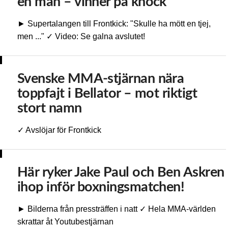
en man – vinner på knock
► Supertalangen till Frontkick: "Skulle ha mött en tjej,
men ..." ✓ Video: Se galna avslutet!
Svenske MMA-stjärnan nära
toppfajt i Bellator – mot riktigt
stort namn
✓ Avslöjar för Frontkick
Här ryker Jake Paul och Ben Askren
ihop inför boxningsmatchen!
► Bilderna från pressträffen i natt ✓ Hela MMA-världen
skrattar åt Youtubestjärnan