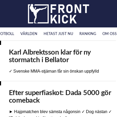
FOTBOLL
VÄRLDEN
HETAST JUST NU
RANKING
OM OSS
Karl Albrektsson klar för ny
stormatch i Bellator
✓ Svenske MMA-stjärnan får sin önskan uppfylld
Efter superfiaskot: Dada 5000 gör
comeback
► Hajpmatchen blev sämsta någonsin ✓ Dog nästan ✓