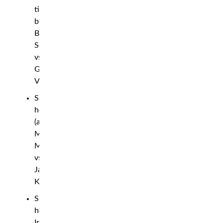
title
bout:
Bernardo
Sopai
vs.
Geovane
Vargas
Super
heavyweight
(amateur):
Megic
Mike
vs.
Jaffa
Kundo
Super
heavyweight:
Irman