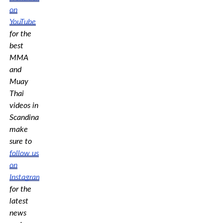
on
YouTube
for the
best
MMA
and
Muay
Thai
videos in
Scandinavia,
make
sure to
follow us
on
Instagram
for the
latest
news