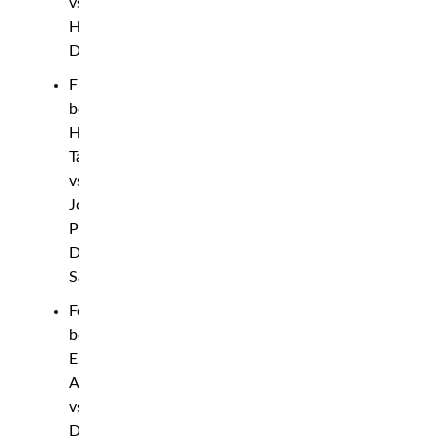
vs
Hama
Dara
Flyweight
bout:
Hamid
Tawana
vs.
João
Pedro
Dos
Santos
Featherweight
bout:
Elmir
Abasov
vs.
Diego