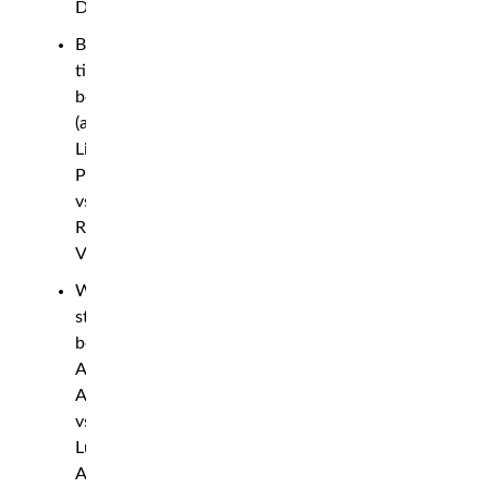
Didac
Bantamweight
title
bout
(amateur):
Liam
Pitts
vs.
Rasmus
Vauhkonen
Women’s
strawweight
bout:
Aitana
Alvarez
vs.
Lucia
Apdelgarim