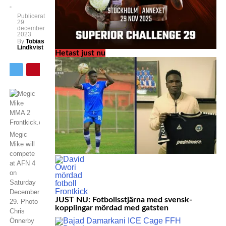
Publicerat
29
december
2023
By
Tobias
Lindkvist
Hetast just nu
Megic
Mike will
compete
at AFN 4
on
Saturday
December
JUST NU: Fotbollsstjärna med svensk-
29. Photo
kopplingar mördad med gatsten
Chris
Önnerby