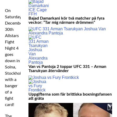
On
Saturday
Bajad Damarkani kör två matcher på fyra
veckor: ”Tar mig närmare drömmen”
December
30th
Allstars
Fight
Night 4
goes
down in
Van vs Pantoja 2 toppar UFC 331 – Arman
Solna,
Tsarukyan återvänder
Stockholm
with a
banger
of a
Uppgifterna som får brittiska boxningsfansen
att gråta
fight
card!
The