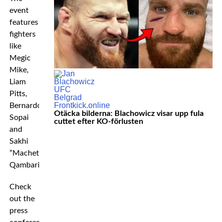
event
features
fighters
like
Megic
Mike,
Liam
Pitts,
Bernardo
Otäcka bilderna: Blachowicz visar upp fula
Sopai
cuttet efter KO-förlusten
and
Sakhi
”Machete”
Qambari.
Check
out the
press