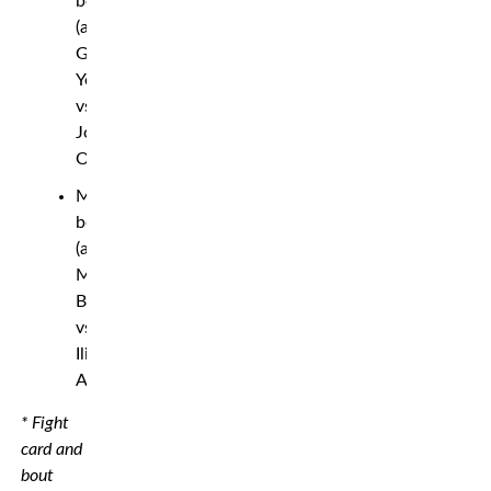
bout
(amateur):
George
Youssef
vs.
Joakim
Olofsson
Middleweight
bout
(amateur):
Mehmed
Bayram
vs.
Ilias
Avramidis
* Fight
card and
bout