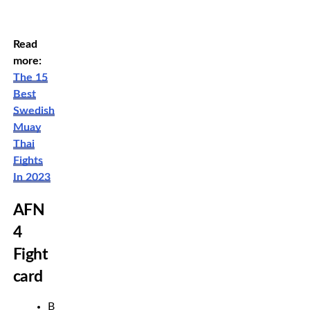
Read
more:
The 15
Best
Swedish
Muay
Thai
Fights
In 2023
AFN
4
Fight
card
Bantamweight