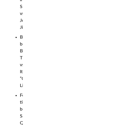
Smajic
vs.
Jose
Jimenez
Bantamweight
bout:
Bilal
Tipsaev
vs.
Italo
”Cyborg”
Lima
Featherweight
title
bout:
Sakhi
Qambari