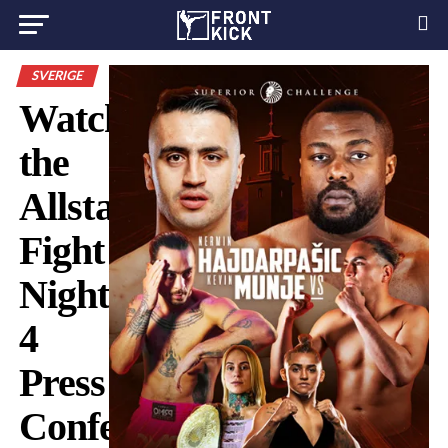
SVERIGE
Watch
the
Allstars
Fight
Night
4
Press
Conference