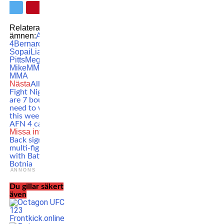
Relaterade
ämnen:
AFN
4
Bernardo
Sopai
Liam
Pitts
Megic
Mike
MMA
Swedish
MMA
Nästa
Allstars
Fight Night: Here
are 7 bouts you
need to watch on
this weekend’s
AFN 4 card
Missa inte
Nina
Back signs historic
multi-fight deal
with Battle of
Botnia
ANNONS
Du gillar säkert
även