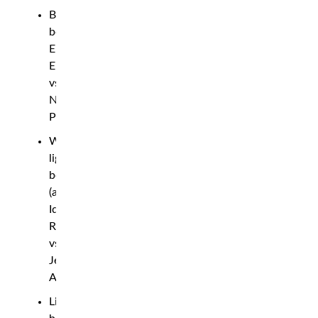
Bantamweight
bout:
Eli
Elias
vs
Nauzet
Perdomo
Women’s
lightweight
bout
(amateur):
Ida
Rääf
vs.
Jennifer
Ankerud
Lightweight