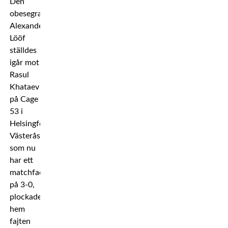
Den
obesegrade
Alexander
Lööf
ställdes
igår mot
Rasul
Khataev
på Cage
53 i
Helsingfors.
Västeråstalangen,
som nu
har ett
matchfacit
på 3-0,
plockade
hem
fajten