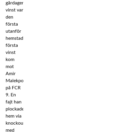
gårdagens
vinst var
den
första
utanför
hemstaden. Lööfs
första
vinst
kom
mot
Amir
Malekpour
på FCR
9. En
fajt han
plockade
hem via
knockout
med