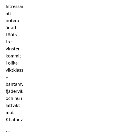
Intressant
att
notera
är att
Lööfs
tre
vinster
kommit
i olika
viktklasser
–
bantamvikt,
fjädervikt
och nu i
lättvikt
mot
Khataev.