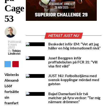
Cage
53
HETAST JUST NU
Publicerat
Beskedet inför EM: ”Vet att jag
6 mars
2022
håller en hög internationell nivå”
By
Tobias
Lindkvist
Josef Berggren inför
proffsdebuten på FCR 31: ”Vill
visa fint våld”
Västeråsfajtern
JUST NU: Fotbollsstjärna med
svensk-kopplingar mördad med
Alexander
gatsten
Lööf
fortsätter
Bajad Damarkani kör två
sin
matcher på fyra veckor: ”Tar mig
närmare drömmen”
framfart