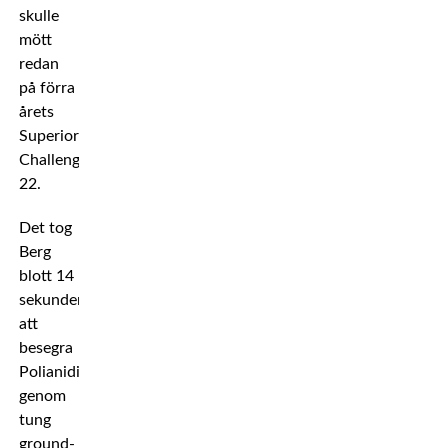
skulle
mött
redan
på förra
årets
Superior
Challenge
22.
Det tog
Berg
blott 14
sekunder
att
besegra
Polianidis
genom
tung
ground-