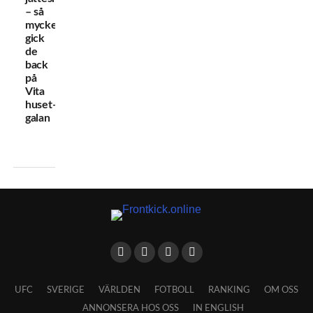
– så
mycket
gick
de
back
på
Vita
huset-
galan
UFC
SVERIGE
VÄRLDEN
FOTBOLL
RANKING
OM OSS
ANNONSERA HOS OSS
IN ENGLISH