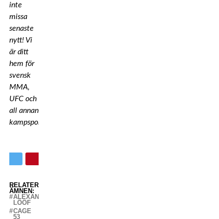
inte
missa
senaste
nytt! Vi
är ditt
hem för
svensk
MMA,
UFC och
all annan
kampsport!
RELATERADE
ÄMNEN:
ALEXANDER
LÖÖF
CAGE
53