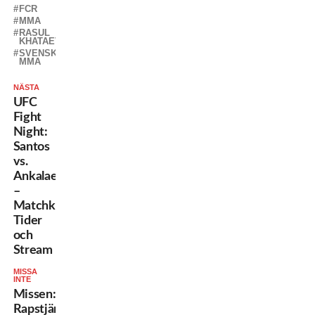
FCR
MMA
RASUL
KHATAEV
SVENSK
MMA
NÄSTA
UFC
Fight
Night:
Santos
vs.
Ankalaev
–
Matchkort,
Tider
och
Stream
MISSA
INTE
Missen:
Rapstjärnan