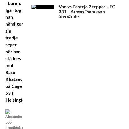
i buren.
Van vs Pantoja 2 toppar UFC
Igår tog
331 – Arman Tsarukyan
återvänder
han
nämligen
sin
tredje
seger
när han
ställdes
mot
Rasul
Khataev
på Cage
53 i
Helsingfors.