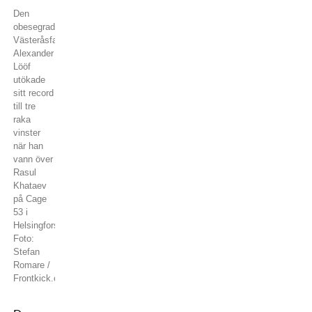
Den
obesegrade
Västeråsfajtern
Alexander
Lööf
utökade
sitt record
till tre
raka
vinster
när han
vann över
Rasul
Khataev
på Cage
53 i
Helsingfors.
Foto:
Stefan
Romare /
Frontkick.online