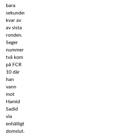
bara
sekunder
kvar av
av sista
ronden.
Seger
nummer
två kom
på FCR
10 där
han
vann
mot
Hamid
Sadid
via
enhälligt
domslut.