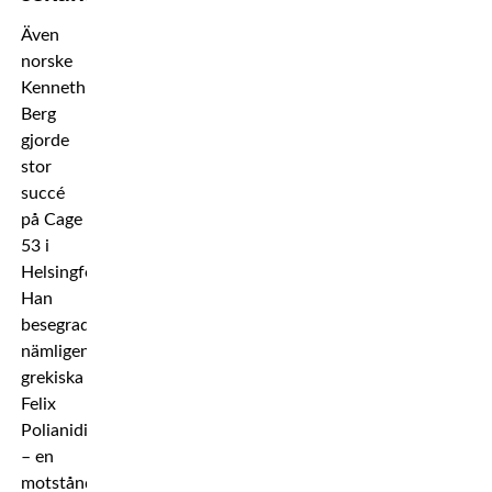
Även
norske
Kenneth
Berg
gjorde
stor
succé
på Cage
53 i
Helsingfors.
Han
besegrade
nämligen
grekiska
Felix
Polianidis
– en
motståndare