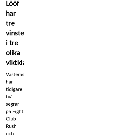
Lööf
har
tre
vinster
i tre
olika
viktklasser
Västeråsfajtern
har
tidigare
två
segrar
på Fight
Club
Rush
och