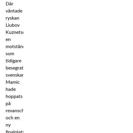
Där
väntade
ryskan
Liubov
Kuznetsova,
en
motståndare
som
tidigare
besegrat
svenskan.
Mamic
hade
hoppats
på
revansch
och en
ny
finalplats,