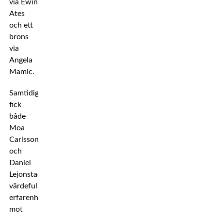
via Ewin
Ates
och ett
brons
via
Angela
Mamic.
Samtidigt
fick
både
Moa
Carlsson
och
Daniel
Lejonstad
värdefulla
erfarenheter
mot