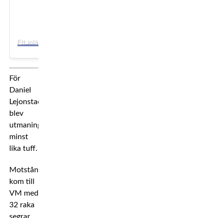
E
tt inlägg delat av Moa Carlsson (@moacarlsonn)
För
Daniel
Lejonstad
blev
utmaningen
minst
lika tuff.
Motståndaren
kom till
VM med
32 raka
segrar