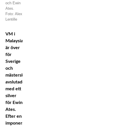
och Ewin
Ates.
Foto: Alex
Lentille
VM i
Malaysia
är över
för
Sverige
och
mästerskapet
avslutades
med ett
silver
för Ewin
Ates.
Efter en
imponerande