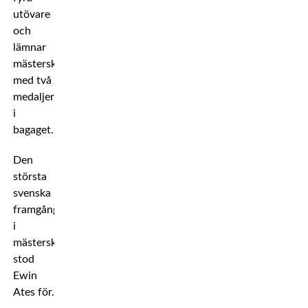
utövare
och
lämnar
mästerskapet
med två
medaljer
i
bagaget.
Den
största
svenska
framgången
i
mästerskapet
stod
Ewin
Ates för.