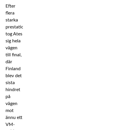
Efter
flera
starka
prestationer
tog Ates
sig hela
vägen
till final,
där
Finland
blev det
sista
hindret
på
vägen
mot
ännu ett
VM-