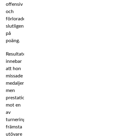
offensiv
och
förlorade
slutligen
på
poäng.
Resultatet
innebar
att hon
missade
medaljerna,
men
prestationen
mot en
av
turneringens
främsta
utövare