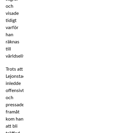
och
visade
tidigt
varför
han
räknas
till
världseliten.
Trots att
Lejonstad
inledde
offensivt
och
pressade
framåt
kom han
att bli