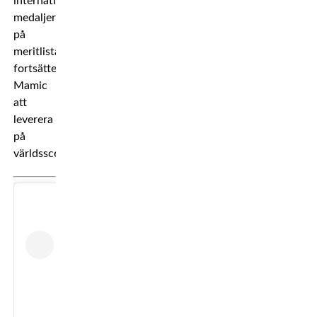
internationella
medaljer
på
meritlistan
fortsätter
Mamic
att
leverera
på
världsscenen.