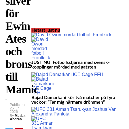
silver
för
Ewin
Hetast just nu
Ates
och
brons
JUST NU: Fotbollsstjärna med svensk-
kopplingar mördad med gatsten
till
Mamic
Bajad Damarkani kör två matcher på fyra
veckor: ”Tar mig närmare drömmen”
Publicerat
25 juni
2026
By
Matias
Andres