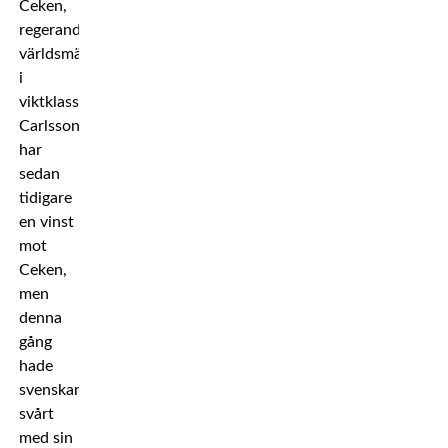
Ceken,
regerande
världsmästare
i
viktklassen.
Carlsson
har
sedan
tidigare
en vinst
mot
Ceken,
men
denna
gång
hade
svenskan
svårt
med sin