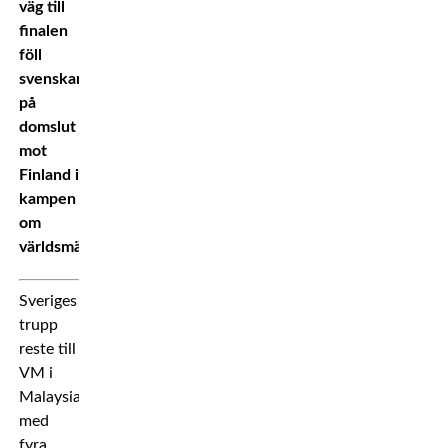
väg till
finalen
föll
svenskan
på
domslut
mot
Finland i
kampen
om
världsmästartiteln.
Sveriges
trupp
reste till
VM i
Malaysia
med
fyra