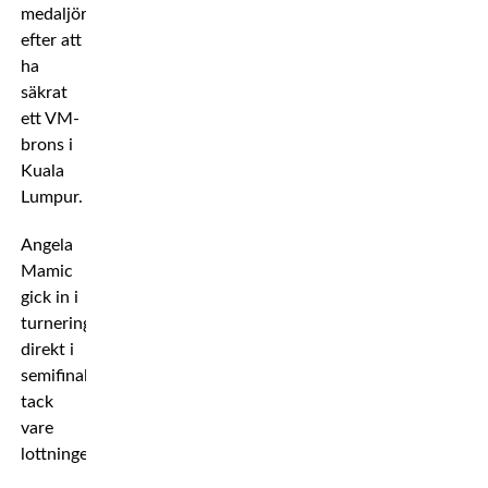
medaljören
efter att
ha
säkrat
ett VM-
brons i
Kuala
Lumpur.
Angela
Mamic
gick in i
turneringen
direkt i
semifinal
tack
vare
lottningen.