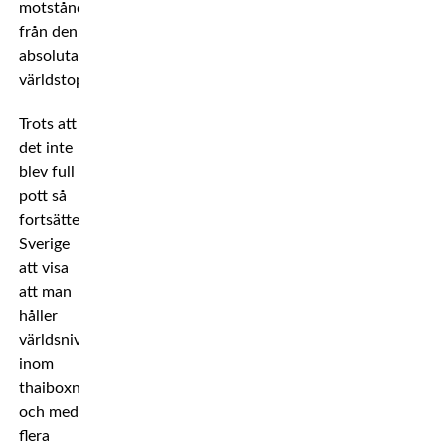
motståndare
från den
absoluta
världstoppen.
Trots att
det inte
blev full
pott så
fortsätter
Sverige
att visa
att man
håller
världsnivå
inom
thaiboxning,
och med
flera