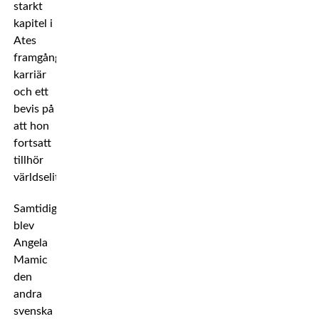
starkt
kapitel i
Ates
framgångsrika
karriär
och ett
bevis på
att hon
fortsatt
tillhör
världseliten.
Samtidigt
blev
Angela
Mamic
den
andra
svenska