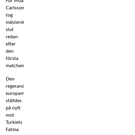
För Moa
Carlsson
tog
mästerskapet
slut
redan
efter
den
första
matchen.
Den
regerande
europamästarinnan
ställdes
på nytt
mot
Turkiets
Fatma