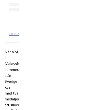
E
tt inlägg delat av Sweden Muaythai (@swedenmuaythai)
När VM
i
Malaysia
summeras
står
Sverige
kvar
med två
medaljer,
ett silver