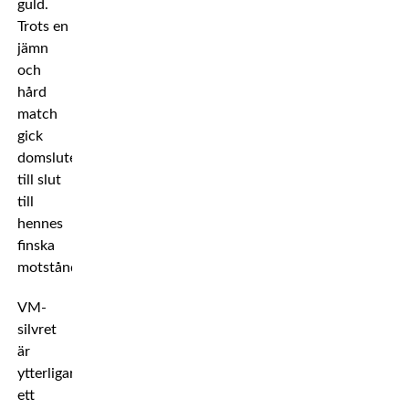
guld.
Trots en
jämn
och
hård
match
gick
domslutet
till slut
till
hennes
finska
motståndare.
VM-
silvret
är
ytterligare
ett