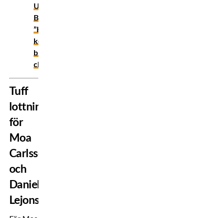
UFC
Baku:
”Han
kommer
bli
chockad”
Tuff
lottningar
för
Moa
Carlsson
och
Daniel
Lejonstad