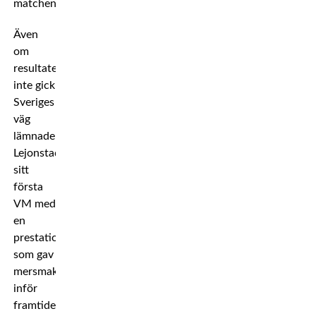
matchen.
Även
om
resultatet
inte gick
Sveriges
väg
lämnade
Lejonstad
sitt
första
VM med
en
prestation
som gav
mersmak
inför
framtiden.