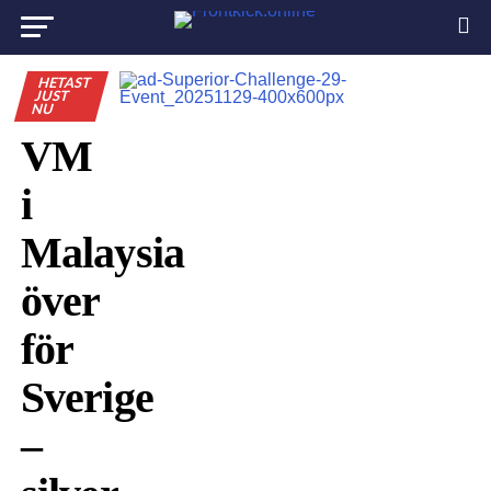
HETAST
JUST
NU
VM
i
Malaysia
över
för
Sverige
–