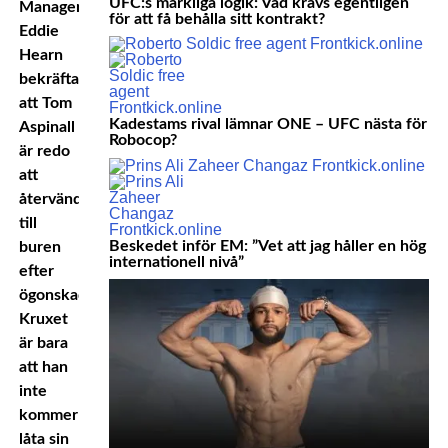
UFC:s märkliga logik: Vad krävs egentligen
Managern
för att få behålla sitt kontrakt?
Eddie
Hearn
bekräftar
att Tom
Kadestams rival lämnar ONE – UFC nästa för
Aspinall
Robocop?
är redo
att
återvända
till
Beskedet inför EM: ”Vet att jag håller en hög
buren
internationell nivå”
efter
ögonskadan.
Kruxet
är bara
att han
inte
kommer
låta sin