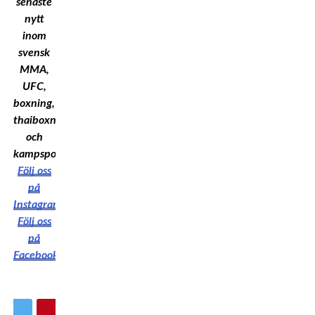
senaste
nytt
inom
svensk
MMA,
UFC,
boxning,
thaiboxning
och
kampsport!
Följ oss
på
Instagram
Följ oss
på
Facebook