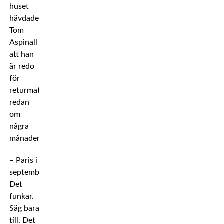
huset
hävdade
Tom
Aspinall
att han
är redo
för
returmatchen
redan
om
några
månader.
– Paris i
september?
Det
funkar.
Säg bara
till. Det