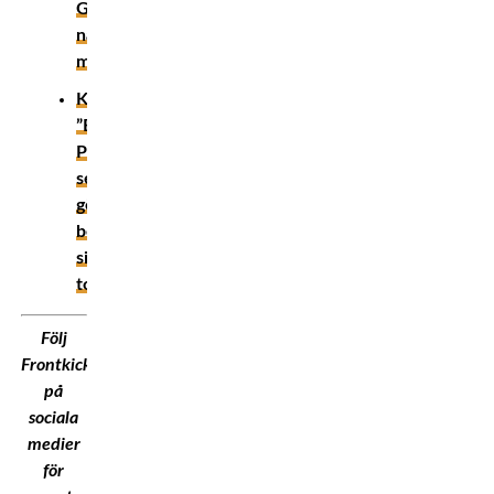
Gaethjes
nästa
motståndare
KRÖNIKA:
”Blodsport?!”
Public
service
gör
bort
sig
totalt
Följ
Frontkick.Online
på
sociala
medier
för