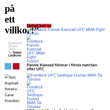
på
ett
Hetast just nu
villkor!”
Publicerat
25 juni
2026
By
Tobias
Lindkvist
Pannie Kianzad förlorar i första matchen
efter UFC