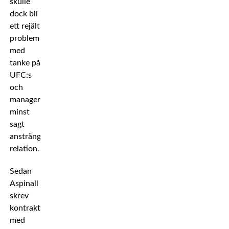
skulle
dock bli
ett rejält
problem
med
tanke på
UFC:s
och
managerns
minst
sagt
ansträngda
relation.
Sedan
Aspinall
skrev
kontrakt
med