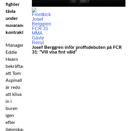
fighter
tävla
under
nuvarande
kontrakt.
Managern
Josef Berggren inför proffsdebuten på FCR
31: ”Vill visa fint våld”
Eddie
Hearn
bekräftar
att Tom
Aspinall
är redo
att kliva
in i
buren
igen
efter
ögonskadan