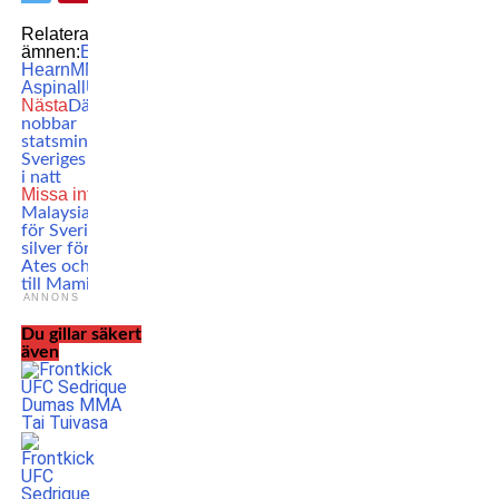
Relaterade
ämnen:
Eddie
Hearn
MMA
Tom
Aspinall
UFC
Nästa
Därför
nobbar
statsminstern
Sveriges match
i natt
Missa inte
VM i
Malaysia över
för Sverige –
silver för Ewin
Ates och brons
till Mamic
ANNONS
Du gillar säkert
även