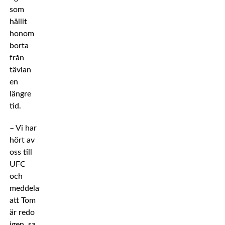
som
hållit
honom
borta
från
tävlan
en
längre
tid.
– Vi har
hört av
oss till
UFC
och
meddelat
att Tom
är redo
igen, sa