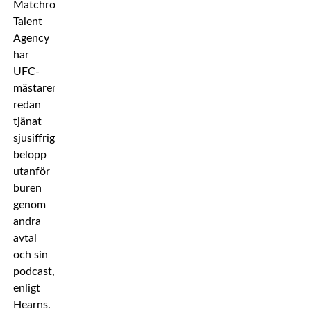
Matchroom
Talent
Agency
har
UFC-
mästaren
redan
tjänat
sjusiffriga
belopp
utanför
buren
genom
andra
avtal
och sin
podcast,
enligt
Hearns.