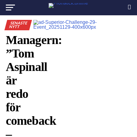
SENASTE
NYTT
Managern:
”Tom
Aspinall
är
redo
för
comeback
–