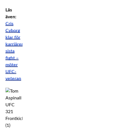
Läs
även:
Cris
Cyborg
klar för
karriärens
sista
fight –
möter
UFC-
veteran