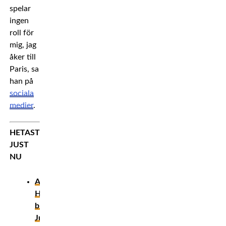
spelar
ingen
roll för
mig, jag
åker till
Paris, sa
han på
sociala
medier
.
HETAST
JUST
NU
ANALYS:
Han
blir
Justin