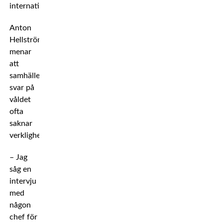
internationellt.
Anton
Hellström
menar
att
samhällets
svar på
våldet
ofta
saknar
verklighetsförankring.
– Jag
såg en
intervju
med
någon
chef för