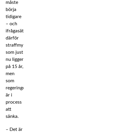
måste
börja
tidigare
– och
ifrågasätter
därför
straffmyndighetsåldern
som just
nu ligger
på 15 år,
men
som
regeringen
är i
process
att
sänka.
– Det är