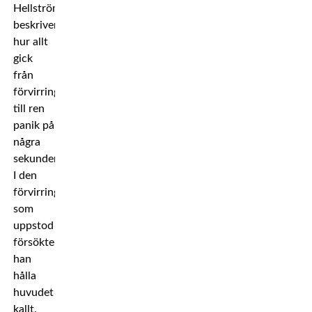
Hellström
beskriver
hur allt
gick
från
förvirring
till ren
panik på
några
sekunder.
I den
förvirring
som
uppstod
försökte
han
hålla
huvudet
kallt.