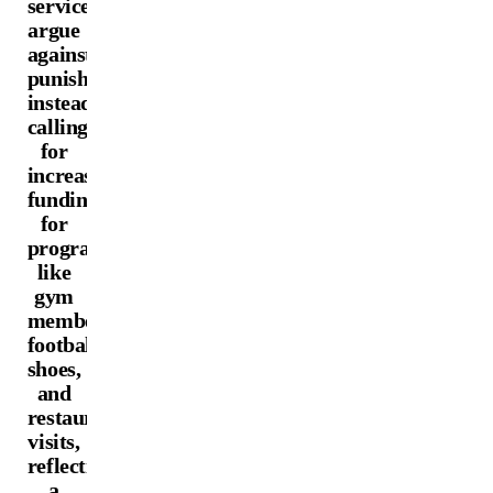
services
argue
against
punishment,
instead
calling
for
increased
funding
for
programs
like
gym
memberships,
football
shoes,
and
restaurant
visits,
reflecting
a