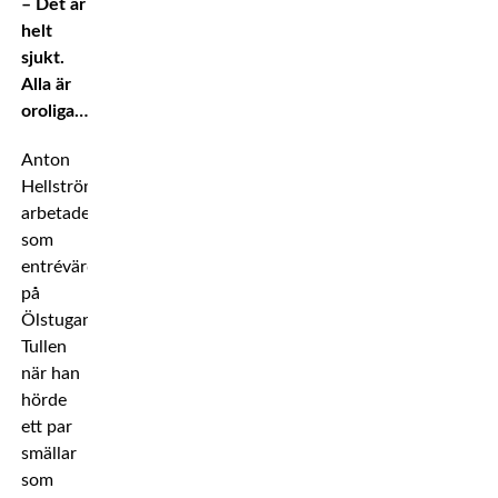
– Det är
helt
sjukt.
Alla är
oroliga…
Anton
Hellström
arbetade
som
entrévärd
på
Ölstugan
Tullen
när han
hörde
ett par
smällar
som