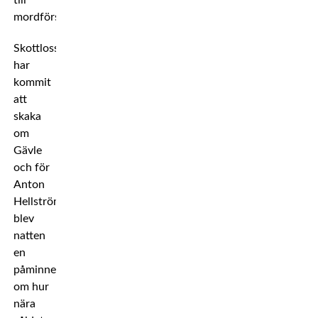
till
mordförsök.
Skottlossningen
har
kommit
att
skaka
om
Gävle
och för
Anton
Hellström
blev
natten
en
påminnelse
om hur
nära