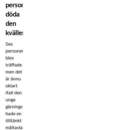
personer
döda
den
kvällen”
Sex
personer
blev
träffade
men det
är ännu
oklart
ifall den
unga
gärningsmannen
hade en
tilltänkt
måltavla