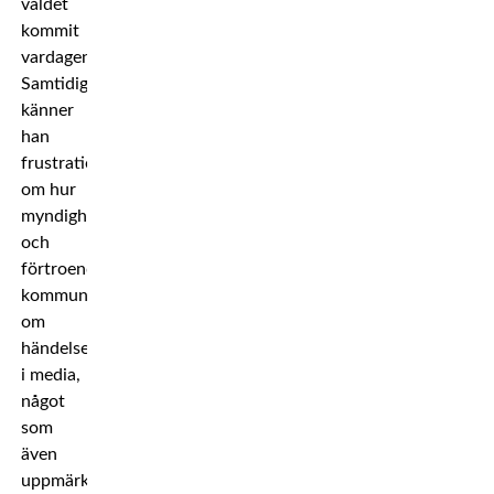
våldet
kommit
vardagen.
Samtidigt
känner
han
frustration
om hur
myndigheter
och
förtroendepersoner
kommunicerat
om
händelsen
i media,
något
som
även
uppmärksammats