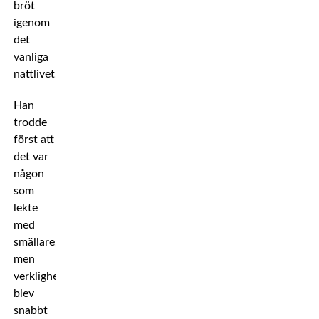
bröt
igenom
det
vanliga
nattlivet.
Han
trodde
först att
det var
någon
som
lekte
med
smällare,
men
verkligheten
blev
snabbt