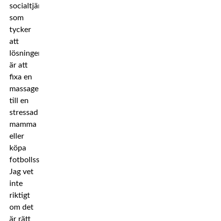
socialtjänsten
som
tycker
att
lösningen
är att
fixa en
massage
till en
stressad
mamma
eller
köpa
fotbollsskor.
Jag vet
inte
riktigt
om det
är rätt