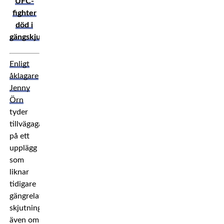
UFC-
fighter
död i
gängskjutning
Enligt
åklagare
Jenny
Örn
tyder
tillvägagångssättet
på ett
upplägg
som
liknar
tidigare
gängrelaterade
skjutningar,
även om