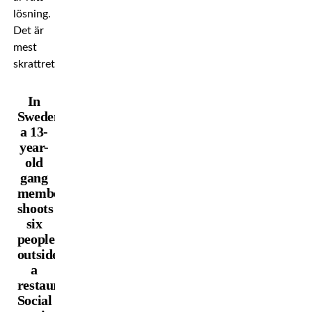
lösning.
Det är
mest
skrattretande.
In
Sweden,
a 13-
year-
old
gang
member
shoots
six
people
outside
a
restaurant.
Social