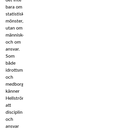
det inte
bara om
statistiska
mönster,
utan om
människor
och om
ansvar.
Som
både
idrottsman
och
medborgare
känner
Hellström
att
disciplin
och
ansvar