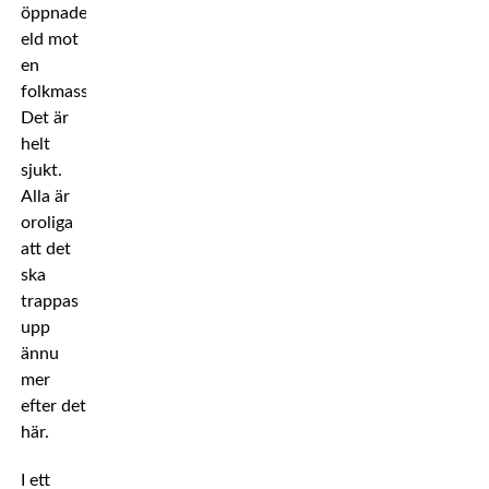
öppnade
eld mot
en
folkmassa.
Det är
helt
sjukt.
Alla är
oroliga
att det
ska
trappas
upp
ännu
mer
efter det
här.
I ett