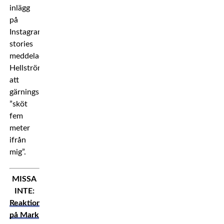
inlägg
på
Instagram
stories
meddelade
Hellström
att
gärningsmannen
”sköt
fem
meter
ifrån
mig”.
MISSA
INTE:
Reaktioner
på Mark