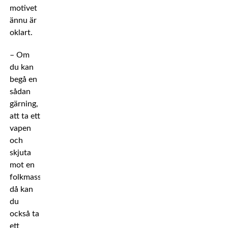
motivet
ännu är
oklart.
– Om
du kan
begå en
sådan
gärning,
att ta ett
vapen
och
skjuta
mot en
folkmassa,
då kan
du
också ta
ett