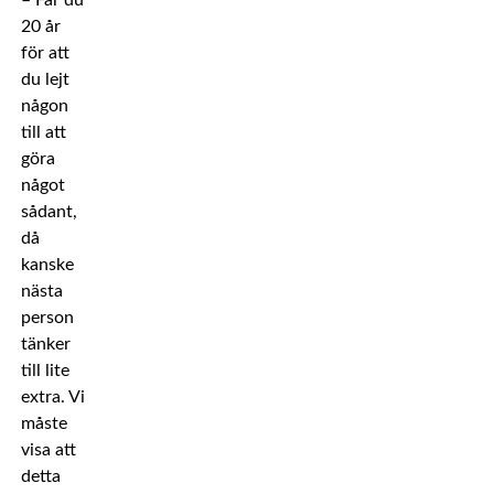
– Får du
20 år
för att
du lejt
någon
till att
göra
något
sådant,
då
kanske
nästa
person
tänker
till lite
extra. Vi
måste
visa att
detta