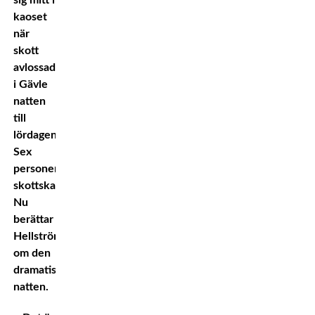
sig mitt i
kaoset
när
skott
avlossades
i Gävle
natten
till
lördagen.
Sex
personer
skottskadades.
Nu
berättar
Hellström
om den
dramatiska
natten.