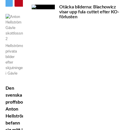
Otäcka bilderna: Blachowicz
visar upp fula cuttet efter KO-
förlusten
Hellströms
privata
bilder
efter
skjutningen
i Gävle
Den
svenska
proffsboxaren
Anton
Hellström
befann