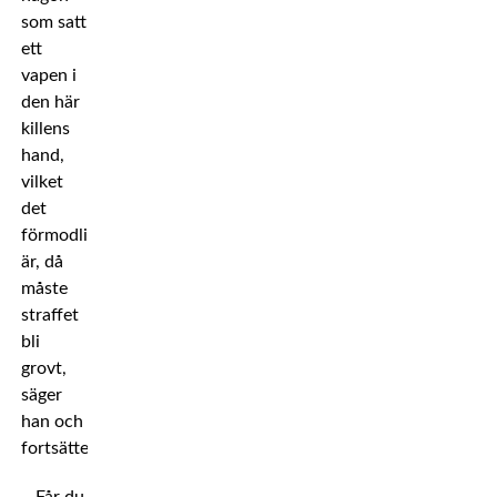
som satt
ett
vapen i
den här
killens
hand,
vilket
det
förmodligen
är, då
måste
straffet
bli
grovt,
säger
han och
fortsätter: