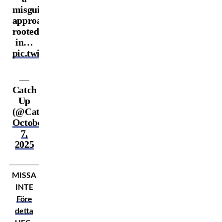
misguided
approach
rooted
in…
pic.twitter.com/ag6lf6VHna
—
Catch
Up
(@CatchUpFeed)
October
7,
2025
MISSA
INTE
Före
detta