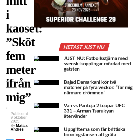
mitt
i
kaoset:
”Sköt
HETAST JUST NU
fem
JUST NU: Fotbollsstjärna med
svensk-kopplingar mördad med
meter
gatsten
ifrån
Bajad Damarkani kör två
matcher på fyra veckor: ”Tar mig
mig”
närmare drömmen”
Van vs Pantoja 2 toppar UFC
331 – Arman Tsarukyan
Publicerat
återvänder
9 oktober
2025
By
Matias
Uppgifterna som får brittiska
Andres
boxningsfansen att gråta