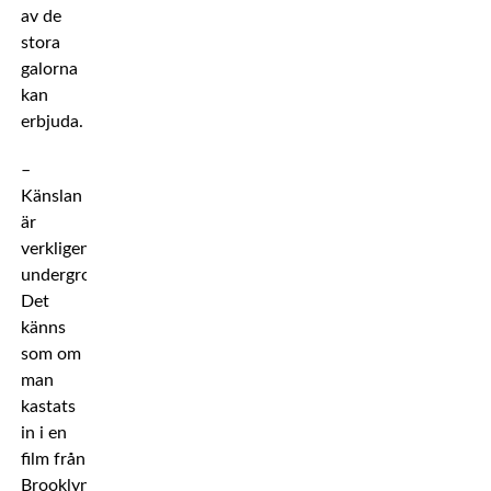
av de
stora
galorna
kan
erbjuda.
–
Känslan
är
verkligen
underground.
Det
känns
som om
man
kastats
in i en
film från
Brooklyn