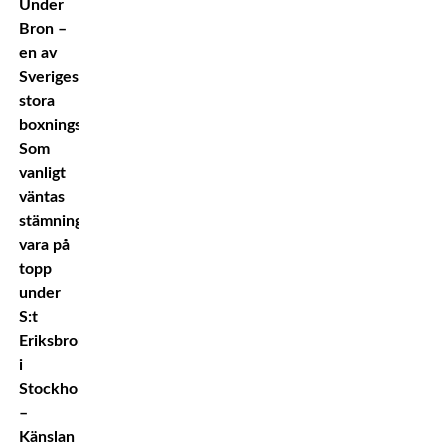
Under
Bron –
en av
Sveriges
stora
boxningsfester.
Som
vanligt
väntas
stämningen
vara på
topp
under
S:t
Eriksbron
i
Stockholm.
–
Känslan