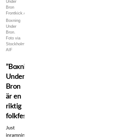
Boxning
Under
Bron.
Foto via
Stockholms
AIF
”Boxning
Under
Bron
är en
riktig
folkfest”
Just
inramningen