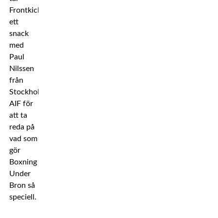
Frontkick
ett
snack
med
Paul
Nilssen
från
Stockholms
AIF för
att ta
reda på
vad som
gör
Boxning
Under
Bron så
speciell.