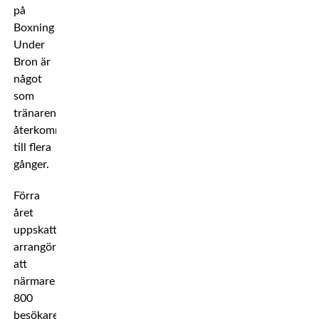
på
Boxning
Under
Bron är
något
som
tränaren
återkommer
till flera
gånger.
Förra
året
uppskattade
arrangören
att
närmare
800
besökare