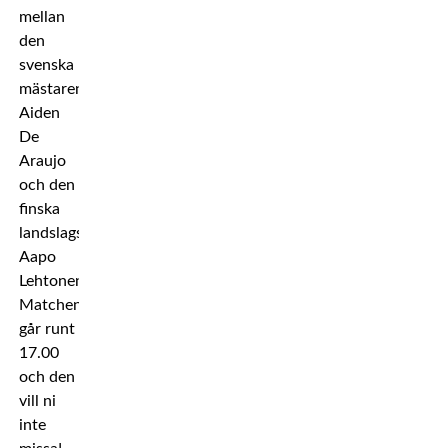
mellan
den
svenska
mästaren
Aiden
De
Araujo
och den
finska
landslagsboxaren
Aapo
Lehtonen.
Matchen
går runt
17.00
och den
vill ni
inte