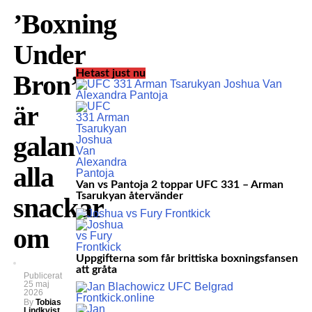
’Boxning
Under
Hetast just nu
Bron’
är
galan
alla
Van vs Pantoja 2 toppar UFC 331 – Arman
Tsarukyan återvänder
snackar
om
Uppgifterna som får brittiska boxningsfansen
att gråta
Publicerat
25 maj
2026
By
Tobias
Lindkvist