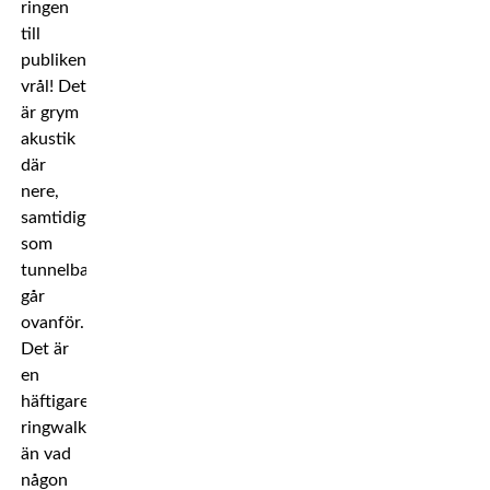
ringen
till
publikens
vrål! Det
är grym
akustik
där
nere,
samtidigt
som
tunnelbanan
går
ovanför.
Det är
en
häftigare
ringwalk
än vad
någon