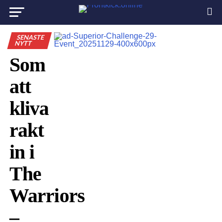
SENASTE
NYTT
Som
att
kliva
rakt
in i
The
Warriors
–