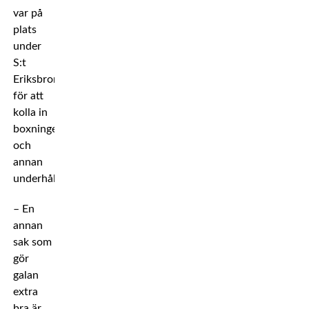
var på
plats
under
S:t
Eriksbron
för att
kolla in
boxningen
och
annan
underhållning.
– En
annan
sak som
gör
galan
extra
bra är