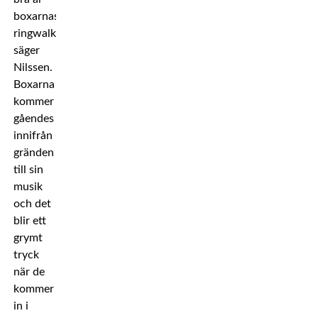
boxarnas
ringwalk,
säger
Nilssen.
Boxarna
kommer
gåendes
innifrån
gränden
till sin
musik
och det
blir ett
grymt
tryck
när de
kommer
in i