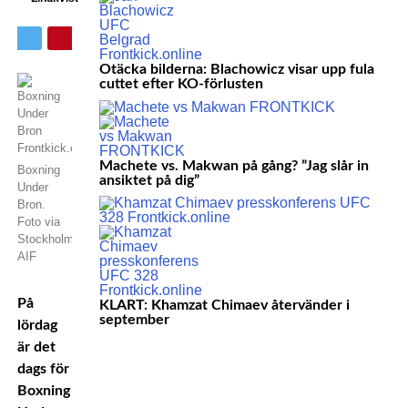
Otäcka bilderna: Blachowicz visar upp fula
cuttet efter KO-förlusten
Machete vs. Makwan på gång? ”Jag slår in
Boxning
ansiktet på dig”
Under
Bron.
Foto via
Stockholms
AIF
På
KLART: Khamzat Chimaev återvänder i
september
lördag
är det
dags för
Boxning