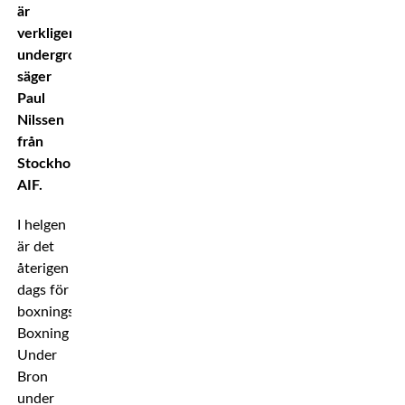
är
verkligen
underground,
säger
Paul
Nilssen
från
Stockholms
AIF.
I helgen
är det
återigen
dags för
boxningsfesten
Boxning
Under
Bron
under