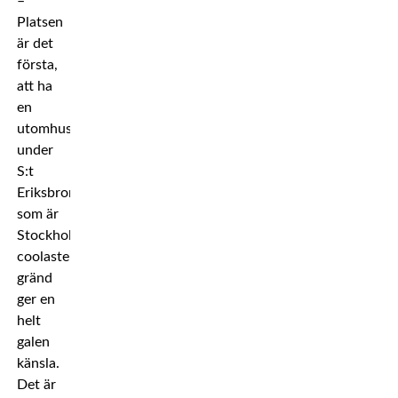
–
Platsen
är det
första,
att ha
en
utomhusgala,
under
S:t
Eriksbron
som är
Stockholms
coolaste
gränd
ger en
helt
galen
känsla.
Det är