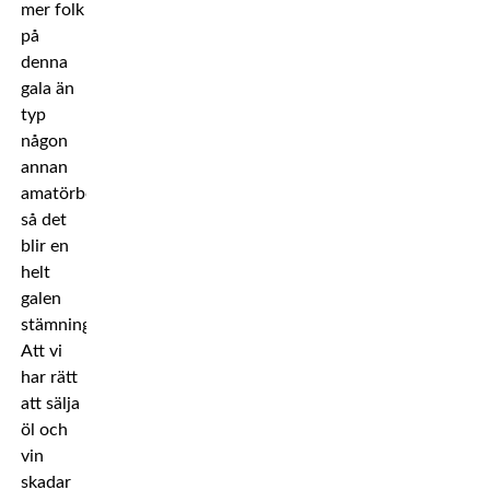
mer folk
på
denna
gala än
typ
någon
annan
amatörboxningsgala,
så det
blir en
helt
galen
stämning.
Att vi
har rätt
att sälja
öl och
vin
skadar