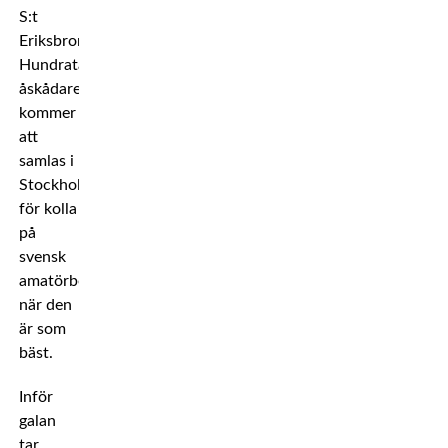
S:t
Eriksbron.
Hundratals
åskådare
kommer
att
samlas i
Stockholm
för kolla
på
svensk
amatörboxning
när den
är som
bäst.
Inför
galan
tar