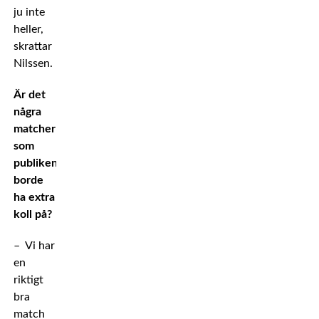
ju inte
heller,
skrattar
Nilssen.
Är det
några
matcher
som
publiken
borde
ha extra
koll på?
– Vi har
en
riktigt
bra
match