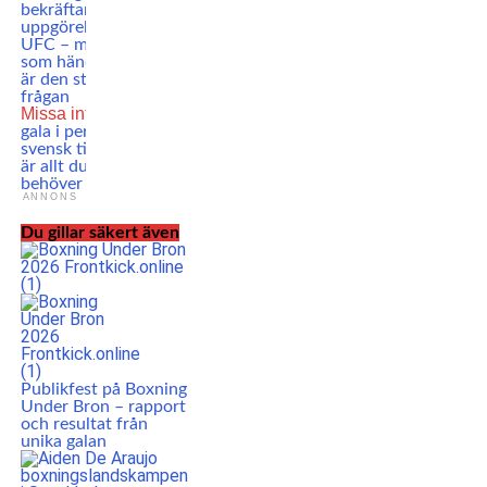
bekräftar ny
uppgörelse med
UFC – men vad
som händer sen
är den stora
frågan
Missa inte
UFC-
gala i perfekt
svensk tid – här
är allt du
behöver veta
ANNONS
Du gillar säkert även
Publikfest på Boxning
Under Bron – rapport
och resultat från
unika galan