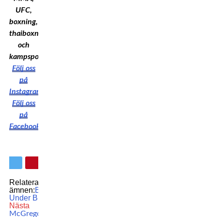
UFC,
boxning,
thaiboxning
och
kampsport!
Följ oss
på
Instagram
Följ oss
på
Facebook
Relaterade
ämnen:
Boxning
Under Bron
Nästa
McGregor