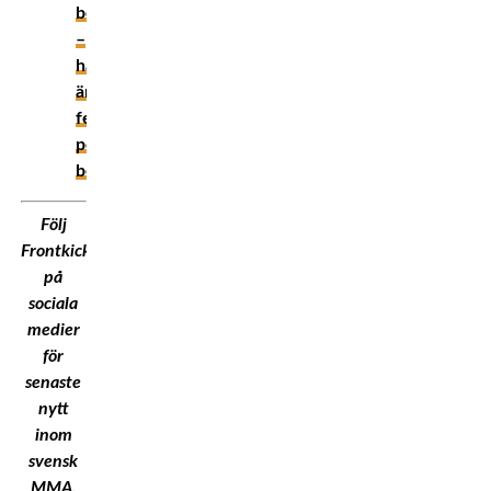
boxning
–
här
är
fem
positiva
besked
Följ
Frontkick.Online
på
sociala
medier
för
senaste
nytt
inom
svensk
MMA,