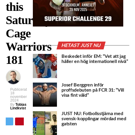
this
Saturday’s
Cage
Warriors
HETAST JUST NU
181
Beskedet inför EM: ”Vet att jag
håller en hög internationell nivå”
Josef Berggren inför
Publicerat
proffsdebuten på FCR 31: ”Vill
18
visa fint våld”
november
2024
By
Tobias
Lindkvist
JUST NU: Fotbollsstjärna med
svensk-kopplingar mördad med
gatsten