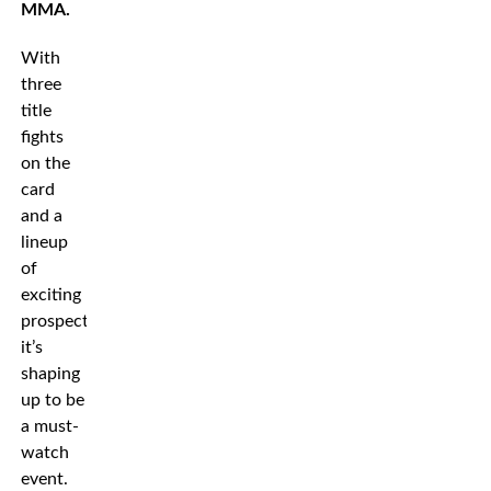
MMA.
With
three
title
fights
on the
card
and a
lineup
of
exciting
prospects,
it’s
shaping
up to be
a must-
watch
event.