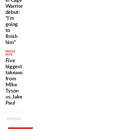
in Cage
Warriors
debut:
”I’m
going
to
finish
him”
MISSA
INTE
Five
biggest
takeaways
from
Mike
Tyson
vs. Jake
Paul
ANNONS