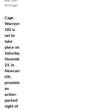
and Stev
Bonhage
Cage
Warriors
181 is
set to
take
place on
Saturday,
November
23, in
Newcastle,
UK,
promising
an
action-
packed
night of