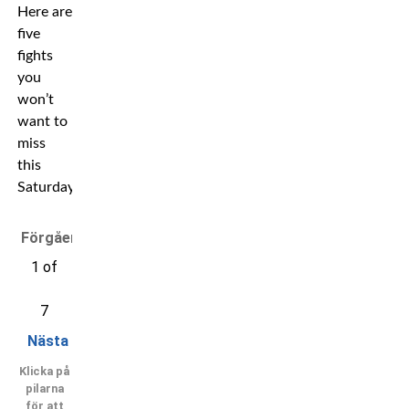
Here are
five
fights
you
won’t
want to
miss
this
Saturday!
Förgående
1 of
7
Nästa
Klicka på
pilarna
för att