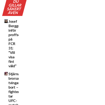
DU
GILLAR
SÄKERT
ÄVEN
Josef
Berggren
inför
proffsdebuten
på
FCR
31:
”Vill
visa
fint
våld”
Stjärnans
brorsa
tvingas
bort –
fighter
tar
UFC-