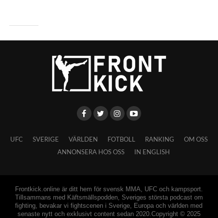
UFC
SVERIGE
VÄRLDEN
FOTBOLL
RANKING
OM OSS
ANNONSERA HOS OSS
IN ENGLISH
Frontkick.online är ditt hem för svensk MMA, UFC och kampsport.
Tillsammans med Käftsmällspodden, Sveriges största podcast om
fighting, bevakar vi fightscenen i Sverige, Europa och världen med
senaste nytt och exklusivt content sedan 2020.Copyright © 2025