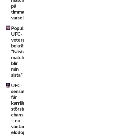
match
på
timmars
varsel
Populära
UFC-
veteranen
bekräftar:
”Nästa
match
blir
min
sista”
UFC-
sensationen
får
karriärens
största
chans
– nu
väntar
elddopet