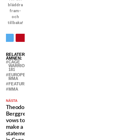
bläddra
fram-
och
tillbaka!
RELATERADE
ÄMNEN:
CAGE
WARRIORS
181
EUROPEAN
MMA
FEATURED
MMA
NÄSTA
Theodor
Berggren
vows to
make a
statement