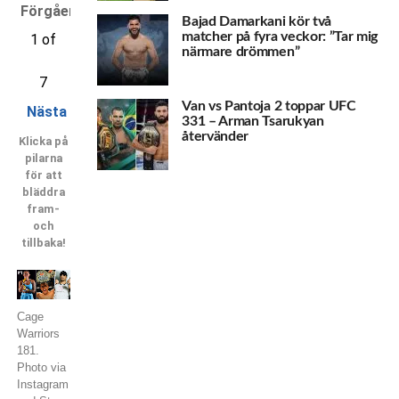
Förgående
Bajad Damarkani kör två
matcher på fyra veckor: ”Tar mig
1 of
närmare drömmen”
7
Van vs Pantoja 2 toppar UFC
Nästa
331 – Arman Tsarukyan
återvänder
Klicka på
pilarna
för att
bläddra
fram-
och
tillbaka!
Cage
Warriors
181.
Photo via
Instagram