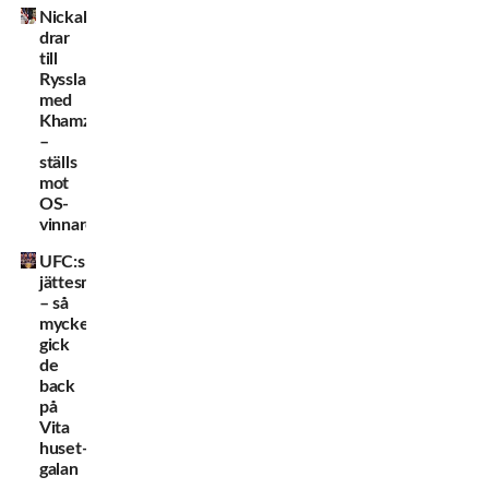
Nickal
drar
till
Ryssland
med
Khamzat
–
ställs
mot
OS-
vinnare
UFC:s
jättesmäll
– så
mycket
gick
de
back
på
Vita
huset-
galan